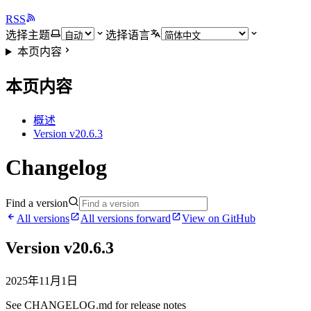
RSS
选择主题
选择语言
本页内容
本页内容
概述
Version v20.6.3
Changelog
Find a version
All versions
All versions forward
View on GitHub
Version v20.6.3
2025年11月1日
See CHANGELOG.md for release notes