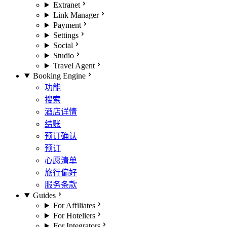
Extranet
Link Manager
Payment
Settings
Social
Studio
Travel Agent
Booking Engine
功能
搜索
酒店详情
结账
预订确认
预订
心愿清单
旅行偏好
服务条款
Guides
For Affiliates
For Hoteliers
For Integrators