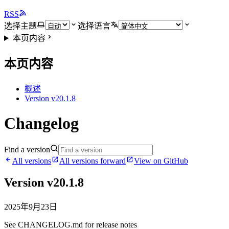
RSS
选择主题
选择语言
本页内容
本页内容
概述
Version v20.1.8
Changelog
Find a version
All versions
All versions forward
View on GitHub
Version v20.1.8
2025年9月23日
See CHANGELOG.md for release notes