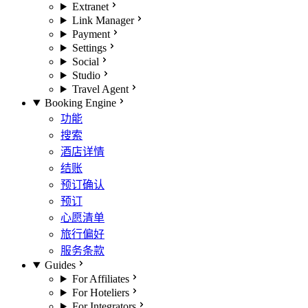
Extranet
Link Manager
Payment
Settings
Social
Studio
Travel Agent
Booking Engine
功能
搜索
酒店详情
结账
预订确认
预订
心愿清单
旅行偏好
服务条款
Guides
For Affiliates
For Hoteliers
For Integrators