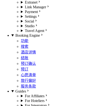
Extranet
Link Manager
Payment
Settings
Social
Studio
Travel Agent
Booking Engine
功能
搜索
酒店详情
结账
预订确认
预订
心愿清单
旅行偏好
服务条款
Guides
For Affiliates
For Hoteliers
For Integrators