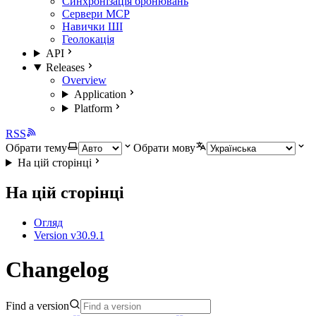
Синхронізація бронювань
Сервери MCP
Навички ШІ
Геолокація
API
Releases
Overview
Application
Platform
RSS
Обрати тему
Обрати мову
На цій сторінці
На цій сторінці
Огляд
Version v30.9.1
Changelog
Find a version