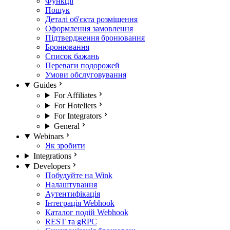
Функції
Пошук
Деталі об'єкта розміщення
Оформлення замовлення
Підтвердження бронювання
Бронювання
Список бажань
Переваги подорожей
Умови обслуговування
Guides
For Affiliates
For Hoteliers
For Integrators
General
Webinars
Як зробити
Integrations
Developers
Побудуйте на Wink
Налаштування
Аутентифікація
Інтеграція Webhook
Каталог подій Webhook
REST та gRPC