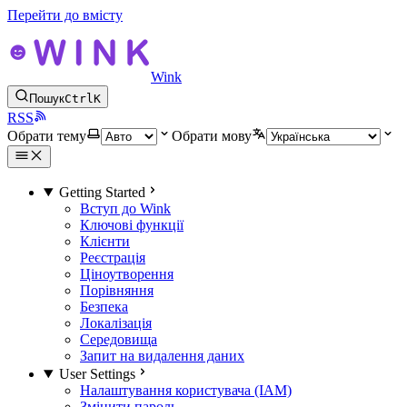
Перейти до вмісту
Wink
Пошук
Ctrl
K
RSS
Обрати тему
Обрати мову
Getting Started
Вступ до Wink
Ключові функції
Клієнти
Реєстрація
Ціноутворення
Порівняння
Безпека
Локалізація
Середовища
Запит на видалення даних
User Settings
Налаштування користувача (IAM)
Змінити пароль