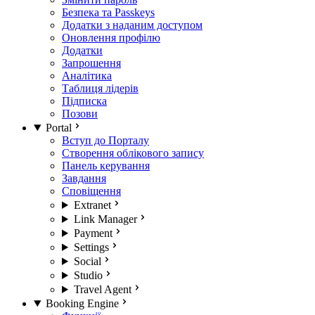
Безпека та Passkeys
Додатки з наданим доступом
Оновлення профілю
Додатки
Запрошення
Аналітика
Таблиця лідерів
Підписка
Позови
Portal
Вступ до Порталу
Створення облікового запису
Панель керування
Завдання
Сповіщення
Extranet
Link Manager
Payment
Settings
Social
Studio
Travel Agent
Booking Engine