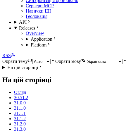
Синхронізація бронювань
Сервери MCP
Навички ШІ
Геолокація
API
Releases
Overview
Application
Platform
RSS
Обрати тему
Обрати мову
На цій сторінці
На цій сторінці
Огляд
30.51.2
31.0.0
31.1.0
31.1.1
31.1.2
31.2.0
31.3.0