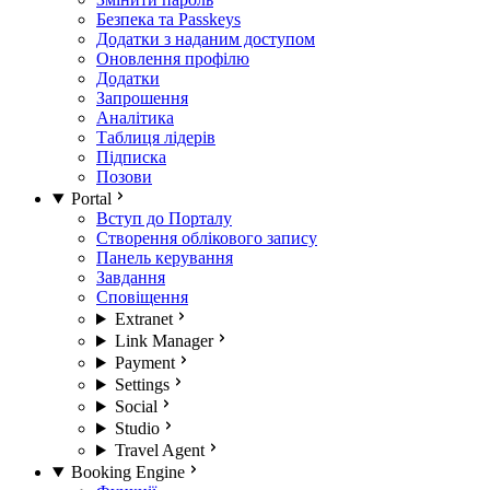
Безпека та Passkeys
Додатки з наданим доступом
Оновлення профілю
Додатки
Запрошення
Аналітика
Таблиця лідерів
Підписка
Позови
Portal
Вступ до Порталу
Створення облікового запису
Панель керування
Завдання
Сповіщення
Extranet
Link Manager
Payment
Settings
Social
Studio
Travel Agent
Booking Engine