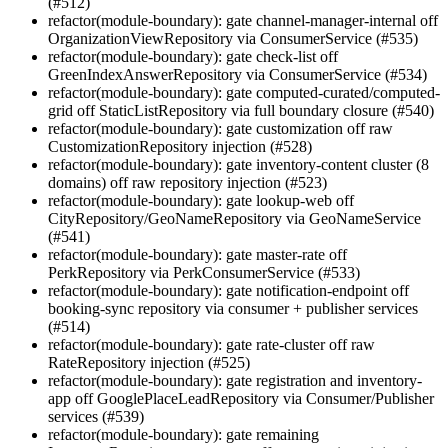
(#512)
refactor(module-boundary): gate channel-manager-internal off
OrganizationViewRepository via ConsumerService (#535)
refactor(module-boundary): gate check-list off
GreenIndexAnswerRepository via ConsumerService (#534)
refactor(module-boundary): gate computed-curated/computed-
grid off StaticListRepository via full boundary closure (#540)
refactor(module-boundary): gate customization off raw
CustomizationRepository injection (#528)
refactor(module-boundary): gate inventory-content cluster (8
domains) off raw repository injection (#523)
refactor(module-boundary): gate lookup-web off
CityRepository/GeoNameRepository via GeoNameService
(#541)
refactor(module-boundary): gate master-rate off
PerkRepository via PerkConsumerService (#533)
refactor(module-boundary): gate notification-endpoint off
booking-sync repository via consumer + publisher services
(#514)
refactor(module-boundary): gate rate-cluster off raw
RateRepository injection (#525)
refactor(module-boundary): gate registration and inventory-
app off GooglePlaceLeadRepository via Consumer/Publisher
services (#539)
refactor(module-boundary): gate remaining