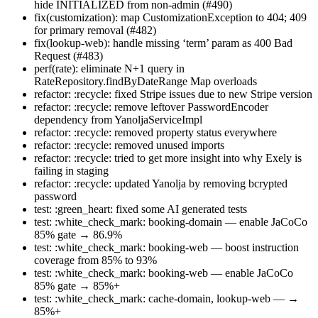
hide INITIALIZED from non-admin (#490)
fix(customization): map CustomizationException to 404; 409
for primary removal (#482)
fix(lookup-web): handle missing ‘term’ param as 400 Bad
Request (#483)
perf(rate): eliminate N+1 query in
RateRepository.findByDateRange Map overloads
refactor: :recycle: fixed Stripe issues due to new Stripe version
refactor: :recycle: remove leftover PasswordEncoder
dependency from YanoljaServiceImpl
refactor: :recycle: removed property status everywhere
refactor: :recycle: removed unused imports
refactor: :recycle: tried to get more insight into why Exely is
failing in staging
refactor: :recycle: updated Yanolja by removing bcrypted
password
test: :green_heart: fixed some AI generated tests
test: :white_check_mark: booking-domain — enable JaCoCo
85% gate → 86.9%
test: :white_check_mark: booking-web — boost instruction
coverage from 85% to 93%
test: :white_check_mark: booking-web — enable JaCoCo
85% gate → 85%+
test: :white_check_mark: cache-domain, lookup-web — →
85%+