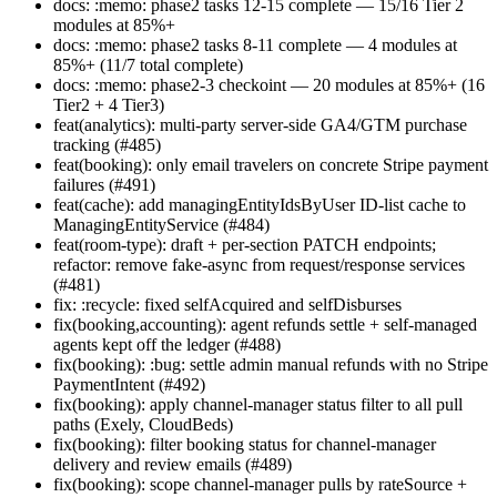
docs: :memo: phase2 tasks 12-15 complete — 15/16 Tier 2
modules at 85%+
docs: :memo: phase2 tasks 8-11 complete — 4 modules at
85%+ (11/7 total complete)
docs: :memo: phase2-3 checkoint — 20 modules at 85%+ (16
Tier2 + 4 Tier3)
feat(analytics): multi-party server-side GA4/GTM purchase
tracking (#485)
feat(booking): only email travelers on concrete Stripe payment
failures (#491)
feat(cache): add managingEntityIdsByUser ID-list cache to
ManagingEntityService (#484)
feat(room-type): draft + per-section PATCH endpoints;
refactor: remove fake-async from request/response services
(#481)
fix: :recycle: fixed selfAcquired and selfDisburses
fix(booking,accounting): agent refunds settle + self-managed
agents kept off the ledger (#488)
fix(booking): :bug: settle admin manual refunds with no Stripe
PaymentIntent (#492)
fix(booking): apply channel-manager status filter to all pull
paths (Exely, CloudBeds)
fix(booking): filter booking status for channel-manager
delivery and review emails (#489)
fix(booking): scope channel-manager pulls by rateSource +