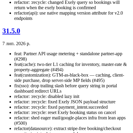
refactor: :recycle: changed Exely query so bookings will
return when the exely booking is confirmed
refactor(api): use native mapping version attribute for v2.0
endpoints
31.5.0
7 лип. 2026 р.
feat: Partner API usage metering + standalone partner-app
(#298)
feat(cache): two-tier L1 caching for inventory, master-rate &
property-aggregate (#494)
feat(customization): GTM-as-black-box — caching, client-
side purchase, drop server-side MP fields (#495)
fix(sso): drop trailing slash before query string in portal
dashboard redirect URLs
refactor: :recycle: disabled lazy init
refactor: :recycle: fixed Exely JSON payload structure
refactor: :recycle: fixed payment_intent.succeeded
refactor: :recycle: reset Exely booking status on cancel
refactor: shed eager mail/google-places infra from lean apps
(#500)
refactor(datasource): extract stripe-free booking/checkout