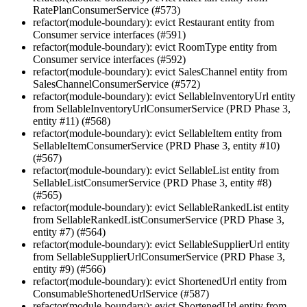
RatePlanConsumerService (#573)
refactor(module-boundary): evict Restaurant entity from
Consumer service interfaces (#591)
refactor(module-boundary): evict RoomType entity from
Consumer service interfaces (#592)
refactor(module-boundary): evict SalesChannel entity from
SalesChannelConsumerService (#572)
refactor(module-boundary): evict SellableInventoryUrl entity
from SellableInventoryUrlConsumerService (PRD Phase 3,
entity #11) (#568)
refactor(module-boundary): evict SellableItem entity from
SellableItemConsumerService (PRD Phase 3, entity #10)
(#567)
refactor(module-boundary): evict SellableList entity from
SellableListConsumerService (PRD Phase 3, entity #8)
(#565)
refactor(module-boundary): evict SellableRankedList entity
from SellableRankedListConsumerService (PRD Phase 3,
entity #7) (#564)
refactor(module-boundary): evict SellableSupplierUrl entity
from SellableSupplierUrlConsumerService (PRD Phase 3,
entity #9) (#566)
refactor(module-boundary): evict ShortenedUrl entity from
ConsumableShortenedUrlService (#587)
refactor(module-boundary): evict ShortenedUrl entity from