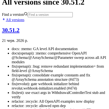
All versions since 30.51.2
Find a version
All versions
30.51.2
21 черв. 2026 р.
docs: :memo: GA level API documentation
docs(openapi): :memo: comprehensive OpenAPI
@Schema/@ArraySchema/@Parameter sweep across all API
modules
fix(openapi): :bug: remove redundant implementation= from
field-level @ArraySchema
fix(openapi): consolidate example constants and fix
@ArraySchema annotation structure (#473)
fix(revolut): gate webhook initializer behind
revolut.webhook-initializer.enabled (#474)
fix(test): use exact args in WithdrawalControllerTest stub and
verify
refactor: :recycle: All OpenAPI examples now display
refactor: :recycle: allowed npm dep