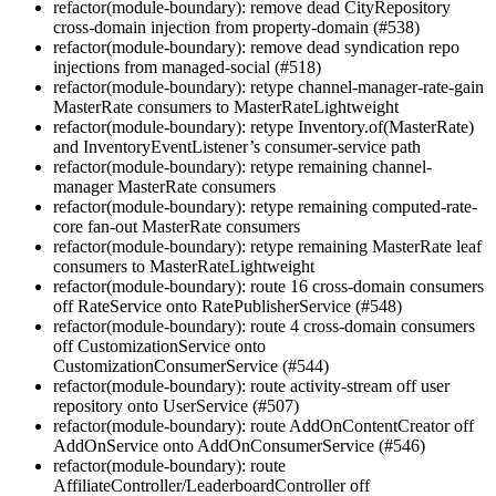
refactor(module-boundary): remove dead CityRepository
cross-domain injection from property-domain (#538)
refactor(module-boundary): remove dead syndication repo
injections from managed-social (#518)
refactor(module-boundary): retype channel-manager-rate-gain
MasterRate consumers to MasterRateLightweight
refactor(module-boundary): retype Inventory.of(MasterRate)
and InventoryEventListener’s consumer-service path
refactor(module-boundary): retype remaining channel-
manager MasterRate consumers
refactor(module-boundary): retype remaining computed-rate-
core fan-out MasterRate consumers
refactor(module-boundary): retype remaining MasterRate leaf
consumers to MasterRateLightweight
refactor(module-boundary): route 16 cross-domain consumers
off RateService onto RatePublisherService (#548)
refactor(module-boundary): route 4 cross-domain consumers
off CustomizationService onto
CustomizationConsumerService (#544)
refactor(module-boundary): route activity-stream off user
repository onto UserService (#507)
refactor(module-boundary): route AddOnContentCreator off
AddOnService onto AddOnConsumerService (#546)
refactor(module-boundary): route
AffiliateController/LeaderboardController off