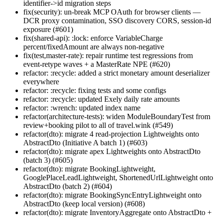
identifier->id migration steps
fix(security): un-break MCP OAuth for browser clients —
DCR proxy contamination, SSO discovery CORS, session-id
exposure (#601)
fix(shared-api): :lock: enforce VariableCharge
percent/fixedAmount are always non-negative
fix(test,master-rate): repair runtime test regressions from
event-retype waves + a MasterRate NPE (#620)
refactor: :recycle: added a strict monetary amount deserializer
everywhere
refactor: :recycle: fixing tests and some configs
refactor: :recycle: updated Exely daily rate amounts
refactor: :wrench: updated index name
refactor(architecture-tests): widen ModuleBoundaryTest from
review+booking pilot to all of travel.wink (#549)
refactor(dto): migrate 4 read-projection Lightweights onto
AbstractDto (Initiative A batch 1) (#603)
refactor(dto): migrate apex Lightweights onto AbstractDto
(batch 3) (#605)
refactor(dto): migrate BookingLightweight,
GooglePlaceLeadLightweight, ShortenedUrlLightweight onto
AbstractDto (batch 2) (#604)
refactor(dto): migrate BookingSyncEntryLightweight onto
AbstractDto (keep local version) (#608)
refactor(dto): migrate InventoryAggregate onto AbstractDto +