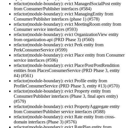
refactor(module-boundary): evict ManagedSocialPost entity
from Consumer/Publisher interfaces (#584)
refactor(module-boundary): evict ManagingEntity from
Consumer/Publisher interfaces (phase 1) (#578)
refactor(module-boundary): evict MeetingRoom entity from
Consumer service interfaces (#593)
refactor(module-boundary): evict OrganizationView entity
from organization-api (PRD Phase 3) (#560)
refactor(module-boundary): evict Perk entity from
PerkConsumerService (#599)
refactor(module-boundary): evict Place entity from Consumer
service interfaces (#596)
refactor(module-boundary): evict Place/Post/PostRendition
entities from PlacesConsumerService (PRD Phase 3, entity
#4) (#561)
refactor(module-boundary): evict Profile entity from
ProfileConsumerService (PRD Phase 3, entity #13) (#570)
refactor(module-boundary): evict Property entity from
Consumer/Publisher interfaces (Phase 3, final apex entity)
(#579)
refactor(module-boundary): evict PropertyAggregate entity
from Consumer/Publisher service interfaces (#588)
refactor(module-boundary): evict Rate entity from cross-
domain interfaces (Phase 3) (#576)
refactor(module-boundary): evict RatePlan entity from