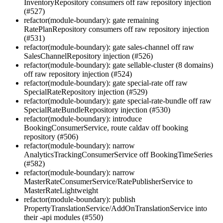
InventoryRepository consumers off raw repository injection
(#527)
refactor(module-boundary): gate remaining
RatePlanRepository consumers off raw repository injection
(#531)
refactor(module-boundary): gate sales-channel off raw
SalesChannelRepository injection (#526)
refactor(module-boundary): gate sellable-cluster (8 domains)
off raw repository injection (#524)
refactor(module-boundary): gate special-rate off raw
SpecialRateRepository injection (#529)
refactor(module-boundary): gate special-rate-bundle off raw
SpecialRateBundleRepository injection (#530)
refactor(module-boundary): introduce
BookingConsumerService, route caldav off booking
repository (#506)
refactor(module-boundary): narrow
AnalyticsTrackingConsumerService off BookingTimeSeries
(#582)
refactor(module-boundary): narrow
MasterRateConsumerService/RatePublisherService to
MasterRateLightweight
refactor(module-boundary): publish
PropertyTranslationService/AddOnTranslationService into
their -api modules (#550)