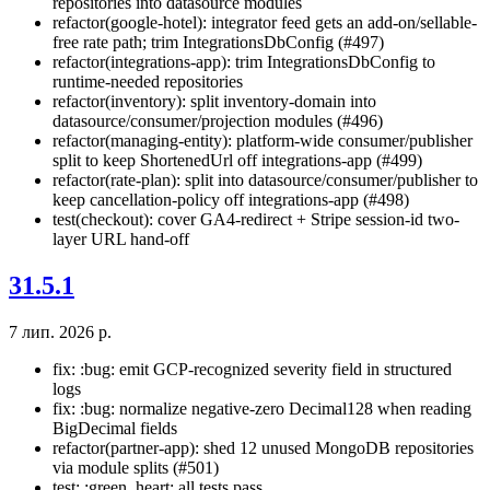
repositories into datasource modules
refactor(google-hotel): integrator feed gets an add-on/sellable-
free rate path; trim IntegrationsDbConfig (#497)
refactor(integrations-app): trim IntegrationsDbConfig to
runtime-needed repositories
refactor(inventory): split inventory-domain into
datasource/consumer/projection modules (#496)
refactor(managing-entity): platform-wide consumer/publisher
split to keep ShortenedUrl off integrations-app (#499)
refactor(rate-plan): split into datasource/consumer/publisher to
keep cancellation-policy off integrations-app (#498)
test(checkout): cover GA4-redirect + Stripe session-id two-
layer URL hand-off
31.5.1
7 лип. 2026 р.
fix: :bug: emit GCP-recognized severity field in structured
logs
fix: :bug: normalize negative-zero Decimal128 when reading
BigDecimal fields
refactor(partner-app): shed 12 unused MongoDB repositories
via module splits (#501)
test: :green_heart: all tests pass