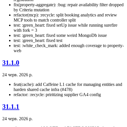
fix(property-aggregate): :bug: repair availability filter dropped
by Criteria mutation
refactor(mcp): :recycle: split booking analytics and review
MCP tools to match controller split
test: :green_heart: fixed setUp issue while running surefire
with fork = 3
test: :green_heart: fixed some weird MongoDb issue
test: :green_heart: fixed test
test: :white_check_mark: added enough coverage to property-
web
31.1.0
24 черв. 2026 р.
feat(cache): add Caffeine L1 cache for managing entities and
harden shared cache infra (#478)
refactor: :recycle: priritizing supplier GA4 config
31.1.1
24 черв. 2026 р.