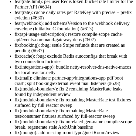
feat(rate-limit): per-user Redis token-bucket rate limiter for the
Partner API (#634)
feat(rate): cache daily rates per RateKey with precise + prefix
eviction (#630)
feat(webhook): add schemaVersion to the webhook delivery
envelope (Initiative C foundation) (#613)
fix(api-usage-subscription): restore compile-scope cache-
api/events-command-gateway deps (#607)
fix(booking): :bug: settle Stripe refunds that are created as
pending (#637)
fix(cache): :bug: exclude Redis autoconfigs that break with
two connection factories
fix(integrations-app): bundle netty-resolver-dns-native-macos
for local reactor-netty
fix(mail): eliminate partner-app/integrations-app pdf boot
crash; split booking/external-event mail listeners (#628)
fix(module-boundary): fix 2 remaining MasterRate leaks
found by independent review
fix(module-boundary): fix remaining MasterRate test fixtures
surfaced by full-reactor sweep
fix(module-boundary): fix remaining MasterRate
test/consumer fixtures surfaced by full-reactor sweep
fix(module-boundary): fix unrelated geo-name compile-scope
break, regenerate stale ArchUnit baseline
fix(mongo): add missing roomType/guestRoom/review