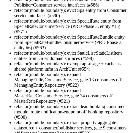
Publisher/Consumer service interfaces (#586)
refactor(module-boundary): evict Spa entity from Consumer
service interfaces (#590)
refactor(module-boundary): evict SpecialRate entity from
SpecialRateConsumerService (PRD Phase 3, entity #15)
(#571)
refactor(module-boundary): evict SpecialRateBundle entity
from SpecialRateBundleConsumerService (PRD Phase 3,
entity #6) (#563)
refactor(module-boundary): evict StaticList/StaticListItem
entities from cross-domain surfaces (#598)
refactor(module-boundary): exempt api-usage + cache as
shared platform infra in ArchUnit (#554)
refactor(module-boundary): expand
ManagingEntityConsumerService, gate 13 consumers off
ManagingEntityRepository (#522)
refactor(module-boundary): expand
MasterRateConsumerService, gate 34 consumers off
MasterRateRepository (#521)
refactor(module-boundary): extract lean booking-consumer
module, route notification-endpoint off booking repository
(#508)
refactor(module-boundary): extract property-aggregate-
datasource + consumer/publisher services, gate 9 consumers