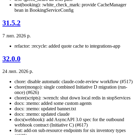
test(booking): :white_check_mark: provide CacheManager
bean in BookingServiceConfig
31.5.2
7 лип. 2026 р.
refactor: :recycle: added quote cache to integrations-app
32.0.0
24 лип. 2026 р.
chore: disable automatic claude-code-review workflow (#517)
chore(mongo): single combined Initiative D migration (run-
once) (#626)
chore(scripts): :wrench: shut down local redis in stopServices
docs: :memo: added some custom agents
docs: :memo: updated banner.txt
docs: :memo: updated claude
docs(webhook): add AsyncAPI 3.0 spec for the outbound
webhook contract (Initiative C) (#617)
feat: add-on sub-resource endpoints for six inventory types