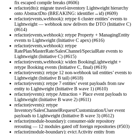
fix escaped compile breaks (#606)
refactor(dto): migrate travel-inventory Lightweight hierarchy
onto AbstractDto (BREAKING: identifier→id) (#609)
refactor(events,webhook): retype 6 cluster entities’ events to
Lightweight — webhook now delivers the DTO (Initiative C)
(#614)
refactor(events,webhook): retype Property + ManagingEntity
events to Lightweight (Initiative C apex) (#616)
refactor(events,webhook): retype
RatePlan/MasterRate/SalesChannel/SpecialRate events to
Lightweight (Initiative C) (#615)
refactor(events,webhook): widen BookingLightweight +
retype Booking events (Initiative C, final) (#619)
refactor(events): retype 12 non-webhook tail entities’ events to
Lightweight (Initiative B tail) (#618)
refactor(events): retype 7 entities’ event payloads from raw
entity to Lightweight (Initiative B wave 1) (#610)
refactor(events): retype Attraction + Place event payloads to
Lightweight (Initiative B wave 2) (#611)
refactor(events): retype
Inventory/SalesChannelRequest/Customization/User event
payloads to Lightweight (Initiative B wave 3) (#612)
refactor(module-boundary): consumer-side repository
rerouting — 12 modules gated off foreign repositories (#503)
refactor(module-boundary): evict Activity entity from