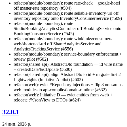
refactor(module-boundary): route rate-check + google-hotel
off master-rate repository (#504)
refactor(module-boundary): route sellable-inventory-url off
inventory repository onto InventoryConsumerService (#509)
refactor(module-boundary): route
StudioBookingAnalyticsController off BookingService onto
BookingConsumerService (#545)
refactor(module-boundary): route winklinks/consumer-
web/shortened-url off ShareAnalyticsService and
AnalyticsTrackingService (#556)
refactor(module-boundary): service-boundary enforcement +
review pilot (#502)
refactor(shared-api): AbstractDto foundation — id wire name
+ createdDate/lastUpdate (#600)
refactor(shared-api): align AbstractDto to id + migrate first 2
Lightweights (Initiative A pilot) (#602)
refactor(web): evict *Repository injections + flip 8 non-auth -
web modules to api-compile/domain-runtime (#632)
refactor(web): Initiative D — evict entities from -web +
relocate @JsonView to DTOs (#624)
32.0.1
24 лип. 2026 р.