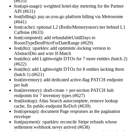
(#635)
feat(api-usage): weighted hotel-day metering for the Partner
API (#631)
feat(billing): pay-as-you-go platform billing via Metronome
(#641)
feat(cache): optional L2 (Redis/Memorystore) tier behind L1
Caffeine (#633)
feat(computed): add refundableUntilDays to
RoomTypeBestPriceForDateRange (#629)
feat(dto): :sparkles: add optimistic-locking version to
AbstractDto and wire If-Match
feat(dto): add Lightweight DTOs for 7 more entities (batch 2)
(#622)
feat(dto): add Lightweight DTOs for 8 entities lacking them
(batch 1) (#621)
feat(inventory): add dedicated active-flag PATCH endpoint
per hub
feat(inventory): draft-create + per-section PATCH hub
endpoints for 7 inventory types (#627)
feat(lookup): Atlas Search autocomplete, remove lookup
cache, fix public-endpoint ReDoS (#639)
feat(openapi): document Page
responses as the pagination
envelope
feat(payment): :sparkles: reconcile Stripe refunds whose
settlement webhook never arrived (#638)