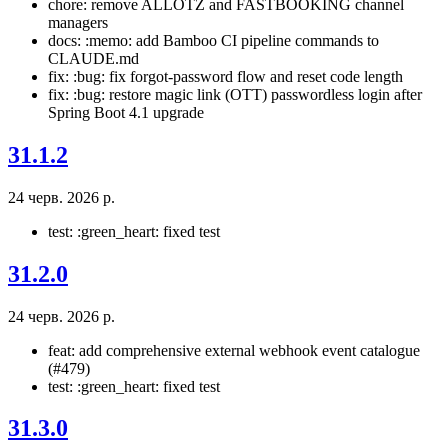
chore: remove ALLOTZ and FASTBOOKING channel
managers
docs: :memo: add Bamboo CI pipeline commands to
CLAUDE.md
fix: :bug: fix forgot-password flow and reset code length
fix: :bug: restore magic link (OTT) passwordless login after
Spring Boot 4.1 upgrade
31.1.2
24 черв. 2026 р.
test: :green_heart: fixed test
31.2.0
24 черв. 2026 р.
feat: add comprehensive external webhook event catalogue
(#479)
test: :green_heart: fixed test
31.3.0