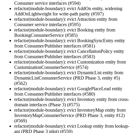
Consumer service interfaces (#594)
refactor(module-boundary): evict AddOn entity, widening
AddOnLightweight for write-path parity (#597)
refactor(module-boundary): evict Attraction entity from
Consumer service interfaces (#595)
refactor(module-boundary): evict Booking entity from
BookingConsumerService (#585)
refactor(module-boundary): evict BookingSyncEntry entity
from Consumer/Publisher interfaces (#581)
refactor(module-boundary): evict CancellationPolicy entity
from Consumer/Publisher interfaces (#583)
refactor(module-boundary): evict Customization entity from
CustomizationConsumerService (#574)
refactor(module-boundary): evict DynamicList entity from
DynamicListConsumerService (PRD Phase 3, entity #5)
(#562)
refactor(module-boundary): evict GooglePlaceLead entity
from Consumer/Publisher interfaces (#580)
refactor(module-boundary): evict Inventory entity from cross-
domain interfaces (Phase 3) (#575)
refactor(module-boundary): evict InventoryMap entity from
InventoryMapConsumerService (PRD Phase 3, entity #12)
(#569)
refactor(module-boundary): evict Lookup entity from lookup-
api (PRD Phase 3 pilot) (#559)