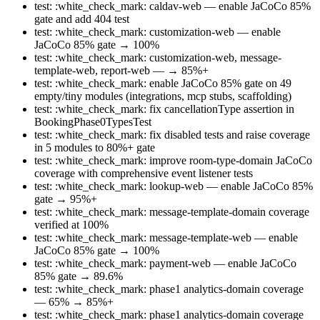
test: :white_check_mark: caldav-web — enable JaCoCo 85%
gate and add 404 test
test: :white_check_mark: customization-web — enable
JaCoCo 85% gate → 100%
test: :white_check_mark: customization-web, message-
template-web, report-web — → 85%+
test: :white_check_mark: enable JaCoCo 85% gate on 49
empty/tiny modules (integrations, mcp stubs, scaffolding)
test: :white_check_mark: fix cancellationType assertion in
BookingPhase0TypesTest
test: :white_check_mark: fix disabled tests and raise coverage
in 5 modules to 80%+ gate
test: :white_check_mark: improve room-type-domain JaCoCo
coverage with comprehensive event listener tests
test: :white_check_mark: lookup-web — enable JaCoCo 85%
gate → 95%+
test: :white_check_mark: message-template-domain coverage
verified at 100%
test: :white_check_mark: message-template-web — enable
JaCoCo 85% gate → 100%
test: :white_check_mark: payment-web — enable JaCoCo
85% gate → 89.6%
test: :white_check_mark: phase1 analytics-domain coverage
— 65% → 85%+
test: :white_check_mark: phase1 analytics-domain coverage