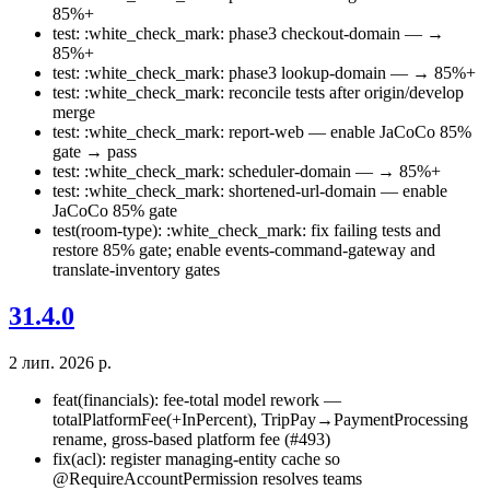
85%+
test: :white_check_mark: phase3 checkout-domain — →
85%+
test: :white_check_mark: phase3 lookup-domain — → 85%+
test: :white_check_mark: reconcile tests after origin/develop
merge
test: :white_check_mark: report-web — enable JaCoCo 85%
gate → pass
test: :white_check_mark: scheduler-domain — → 85%+
test: :white_check_mark: shortened-url-domain — enable
JaCoCo 85% gate
test(room-type): :white_check_mark: fix failing tests and
restore 85% gate; enable events-command-gateway and
translate-inventory gates
31.4.0
2 лип. 2026 р.
feat(financials): fee-total model rework —
totalPlatformFee(+InPercent), TripPay→PaymentProcessing
rename, gross-based platform fee (#493)
fix(acl): register managing-entity cache so
@RequireAccountPermission resolves teams