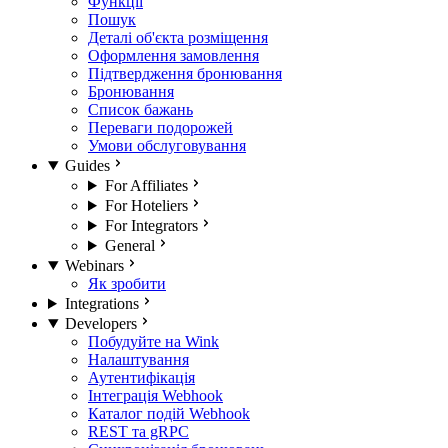
Функції
Пошук
Деталі об'єкта розміщення
Оформлення замовлення
Підтвердження бронювання
Бронювання
Список бажань
Переваги подорожей
Умови обслуговування
Guides
For Affiliates
For Hoteliers
For Integrators
General
Webinars
Як зробити
Integrations
Developers
Побудуйте на Wink
Налаштування
Аутентифікація
Інтеграція Webhook
Каталог подій Webhook
REST та gRPC