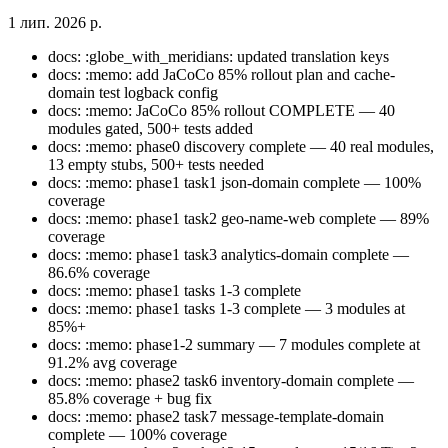
1 лип. 2026 р.
docs: :globe_with_meridians: updated translation keys
docs: :memo: add JaCoCo 85% rollout plan and cache-
domain test logback config
docs: :memo: JaCoCo 85% rollout COMPLETE — 40
modules gated, 500+ tests added
docs: :memo: phase0 discovery complete — 40 real modules,
13 empty stubs, 500+ tests needed
docs: :memo: phase1 task1 json-domain complete — 100%
coverage
docs: :memo: phase1 task2 geo-name-web complete — 89%
coverage
docs: :memo: phase1 task3 analytics-domain complete —
86.6% coverage
docs: :memo: phase1 tasks 1-3 complete
docs: :memo: phase1 tasks 1-3 complete — 3 modules at
85%+
docs: :memo: phase1-2 summary — 7 modules complete at
91.2% avg coverage
docs: :memo: phase2 task6 inventory-domain complete —
85.8% coverage + bug fix
docs: :memo: phase2 task7 message-template-domain
complete — 100% coverage