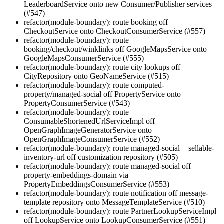
LeaderboardService onto new Consumer/Publisher services
(#547)
refactor(module-boundary): route booking off
CheckoutService onto CheckoutConsumerService (#557)
refactor(module-boundary): route
booking/checkout/winklinks off GoogleMapsService onto
GoogleMapsConsumerService (#555)
refactor(module-boundary): route city lookups off
CityRepository onto GeoNameService (#515)
refactor(module-boundary): route computed-
property/managed-social off PropertyService onto
PropertyConsumerService (#543)
refactor(module-boundary): route
ConsumableShortenedUrlServiceImpl off
OpenGraphImageGeneratorService onto
OpenGraphImageConsumerService (#552)
refactor(module-boundary): route managed-social + sellable-
inventory-url off customization repository (#505)
refactor(module-boundary): route managed-social off
property-embeddings-domain via
PropertyEmbeddingsConsumerService (#553)
refactor(module-boundary): route notification off message-
template repository onto MessageTemplateService (#510)
refactor(module-boundary): route PartnerLookupServiceImpl
off LookupService onto LookupConsumerService (#551)