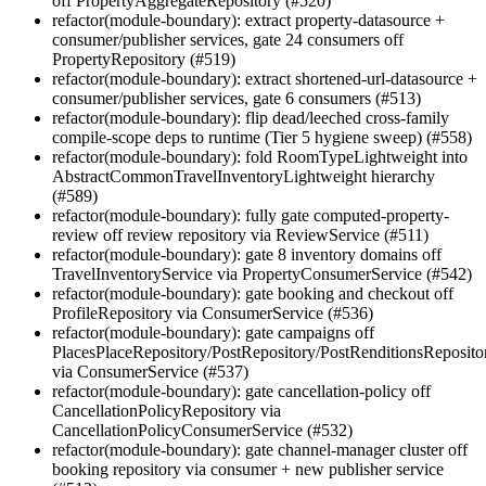
off PropertyAggregateRepository (#520)
refactor(module-boundary): extract property-datasource +
consumer/publisher services, gate 24 consumers off
PropertyRepository (#519)
refactor(module-boundary): extract shortened-url-datasource +
consumer/publisher services, gate 6 consumers (#513)
refactor(module-boundary): flip dead/leeched cross-family
compile-scope deps to runtime (Tier 5 hygiene sweep) (#558)
refactor(module-boundary): fold RoomTypeLightweight into
AbstractCommonTravelInventoryLightweight hierarchy
(#589)
refactor(module-boundary): fully gate computed-property-
review off review repository via ReviewService (#511)
refactor(module-boundary): gate 8 inventory domains off
TravelInventoryService via PropertyConsumerService (#542)
refactor(module-boundary): gate booking and checkout off
ProfileRepository via ConsumerService (#536)
refactor(module-boundary): gate campaigns off
PlacesPlaceRepository/PostRepository/PostRenditionsReposito
via ConsumerService (#537)
refactor(module-boundary): gate cancellation-policy off
CancellationPolicyRepository via
CancellationPolicyConsumerService (#532)
refactor(module-boundary): gate channel-manager cluster off
booking repository via consumer + new publisher service