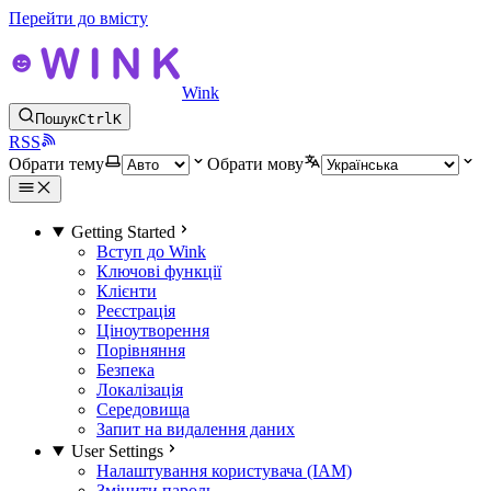
Перейти до вмісту
Wink
Пошук
Ctrl
K
RSS
Обрати тему
Обрати мову
Getting Started
Вступ до Wink
Ключові функції
Клієнти
Реєстрація
Ціноутворення
Порівняння
Безпека
Локалізація
Середовища
Запит на видалення даних
User Settings
Налаштування користувача (IAM)
Змінити пароль