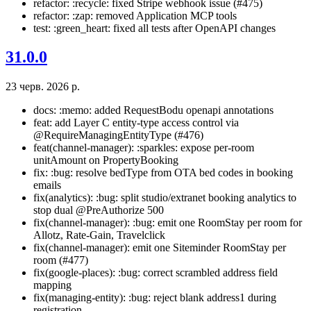
refactor: :recycle: fixed Stripe webhook issue (#475)
refactor: :zap: removed Application MCP tools
test: :green_heart: fixed all tests after OpenAPI changes
31.0.0
23 черв. 2026 р.
docs: :memo: added RequestBodu openapi annotations
feat: add Layer C entity-type access control via
@RequireManagingEntityType (#476)
feat(channel-manager): :sparkles: expose per-room
unitAmount on PropertyBooking
fix: :bug: resolve bedType from OTA bed codes in booking
emails
fix(analytics): :bug: split studio/extranet booking analytics to
stop dual @PreAuthorize 500
fix(channel-manager): :bug: emit one RoomStay per room for
Allotz, Rate-Gain, Travelclick
fix(channel-manager): emit one Siteminder RoomStay per
room (#477)
fix(google-places): :bug: correct scrambled address field
mapping
fix(managing-entity): :bug: reject blank address1 during
registration