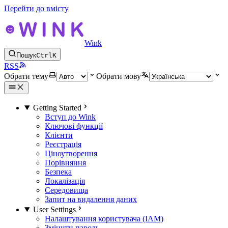
Перейти до вмісту
Wink
Пошук
Ctrl
K
RSS
Обрати тему
Обрати мову
Getting Started
Вступ до Wink
Ключові функції
Клієнти
Реєстрація
Ціноутворення
Порівняння
Безпека
Локалізація
Середовища
Запит на видалення даних
User Settings
Налаштування користувача (IAM)
Змінити пароль