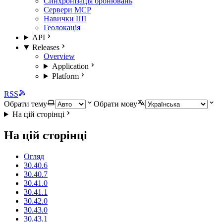
Синхронізація бронювань
Сервери MCP
Навички ШІ
Геолокація
API
Releases
Overview
Application
Platform
RSS
Обрати тему
Обрати мову
На цій сторінці
На цій сторінці
Огляд
30.40.6
30.40.7
30.41.0
30.41.1
30.42.0
30.43.0
30.43.1