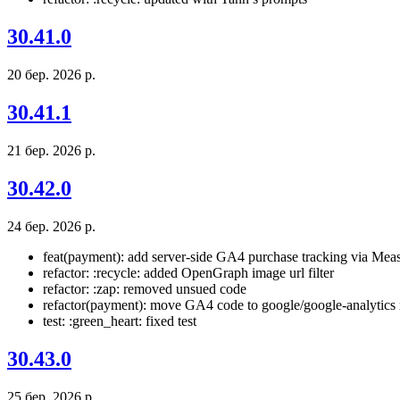
30.41.0
20 бер. 2026 р.
30.41.1
21 бер. 2026 р.
30.42.0
24 бер. 2026 р.
feat(payment): add server-side GA4 purchase tracking via Mea
refactor: :recycle: added OpenGraph image url filter
refactor: :zap: removed unsued code
refactor(payment): move GA4 code to google/google-analytics
test: :green_heart: fixed test
30.43.0
25 бер. 2026 р.