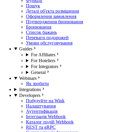
Функції
Пошук
Деталі об'єкта розміщення
Оформлення замовлення
Підтвердження бронювання
Бронювання
Список бажань
Переваги подорожей
Умови обслуговування
Guides
For Affiliates
For Hoteliers
For Integrators
General
Webinars
Як зробити
Integrations
Developers
Побудуйте на Wink
Налаштування
Аутентифікація
Інтеграція Webhook
Каталог подій Webhook
REST та gRPC