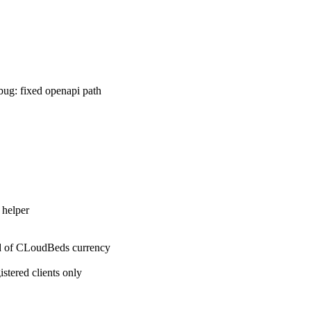
 :bug: fixed openapi path
 helper
ized of CLoudBeds currency
istered clients only