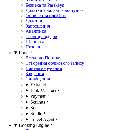
Безпека та Passkeys
Додатки з наданим доступом
Оновлення профілю
Додатки
Запрошення
Аналітика
Таблиця лідерів
Підписка
Позови
Portal
Вступ до Порталу
Створення облікового запису
Панель керування
Завдання
Сповіщення
Extranet
Link Manager
Payment
Settings
Social
Studio
Travel Agent
Booking Engine