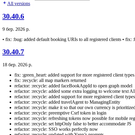
All versions
30.40.6
9 бер. 2026 р.
• fix: :bug: added default booking URIs to all registered clients • fix:
30.40.7
18 бер. 2026 р.
fix: :green_heart: added support for more registered client types
fix: :recycle: all map markers returned
refactor: :recycle: added faceBookAppId to open graph model
refactor: :recycle: added some extra logging to welcome text AI
refactor: :recycle: added support for more registered client types
refactor: :recycle: added travelAgent to ManagingEntity
refactor: :recycle: make it so that our own currency is priorit
refactor: :recycle: preemptive Csrf token in login
refactor: :recycle: refreshing tokens now possible for mobile reg
refactor: :recycle: set httpOnly false to better accommodate JS
refactor: :recycle: SSO works perfectly now
refactor: :recycle: updated with Yann’s prompts