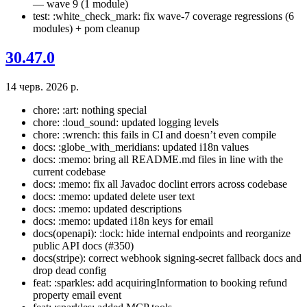
— wave 9 (1 module)
test: :white_check_mark: fix wave-7 coverage regressions (6
modules) + pom cleanup
30.47.0
14 черв. 2026 р.
chore: :art: nothing special
chore: :loud_sound: updated logging levels
chore: :wrench: this fails in CI and doesn’t even compile
docs: :globe_with_meridians: updated i18n values
docs: :memo: bring all README.md files in line with the
current codebase
docs: :memo: fix all Javadoc doclint errors across codebase
docs: :memo: updated delete user text
docs: :memo: updated descriptions
docs: :memo: updated i18n keys for email
docs(openapi): :lock: hide internal endpoints and reorganize
public API docs (#350)
docs(stripe): correct webhook signing-secret fallback docs and
drop dead config
feat: :sparkles: add acquiringInformation to booking refund
property email event