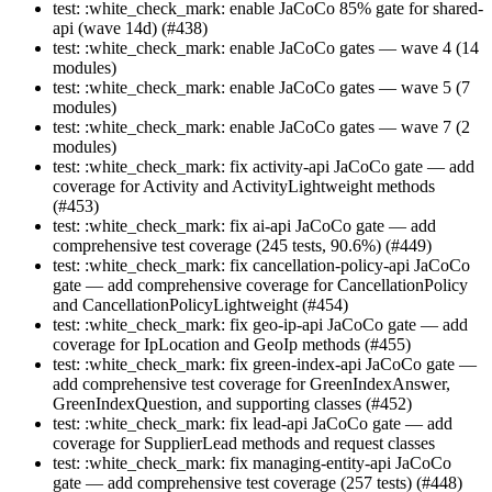
test: :white_check_mark: enable JaCoCo 85% gate for shared-
api (wave 14d) (#438)
test: :white_check_mark: enable JaCoCo gates — wave 4 (14
modules)
test: :white_check_mark: enable JaCoCo gates — wave 5 (7
modules)
test: :white_check_mark: enable JaCoCo gates — wave 7 (2
modules)
test: :white_check_mark: fix activity-api JaCoCo gate — add
coverage for Activity and ActivityLightweight methods
(#453)
test: :white_check_mark: fix ai-api JaCoCo gate — add
comprehensive test coverage (245 tests, 90.6%) (#449)
test: :white_check_mark: fix cancellation-policy-api JaCoCo
gate — add comprehensive coverage for CancellationPolicy
and CancellationPolicyLightweight (#454)
test: :white_check_mark: fix geo-ip-api JaCoCo gate — add
coverage for IpLocation and GeoIp methods (#455)
test: :white_check_mark: fix green-index-api JaCoCo gate —
add comprehensive test coverage for GreenIndexAnswer,
GreenIndexQuestion, and supporting classes (#452)
test: :white_check_mark: fix lead-api JaCoCo gate — add
coverage for SupplierLead methods and request classes
test: :white_check_mark: fix managing-entity-api JaCoCo
gate — add comprehensive test coverage (257 tests) (#448)