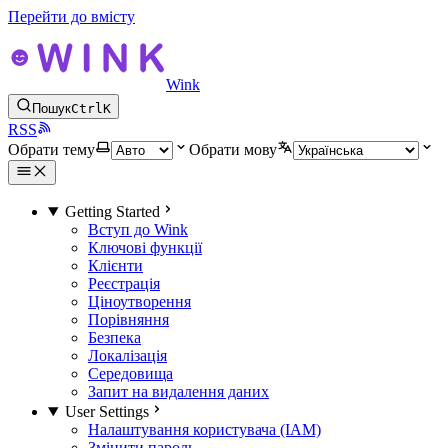
Перейти до вмісту
Wink
Пошук
Ctrl
K
RSS
Обрати тему
Обрати мову
Getting Started
Вступ до Wink
Ключові функції
Клієнти
Реєстрація
Ціноутворення
Порівняння
Безпека
Локалізація
Середовища
Запит на видалення даних
User Settings
Налаштування користувача (IAM)
Змінити пароль