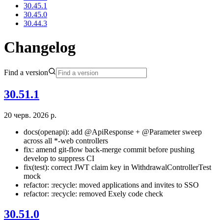
30.45.1
30.45.0
30.44.3
Changelog
Find a version
30.51.1
20 черв. 2026 р.
docs(openapi): add @ApiResponse + @Parameter sweep
across all *-web controllers
fix: amend git-flow back-merge commit before pushing
develop to suppress CI
fix(test): correct JWT claim key in WithdrawalControllerTest
mock
refactor: :recycle: moved applications and invites to SSO
refactor: :recycle: removed Exely code check
30.51.0