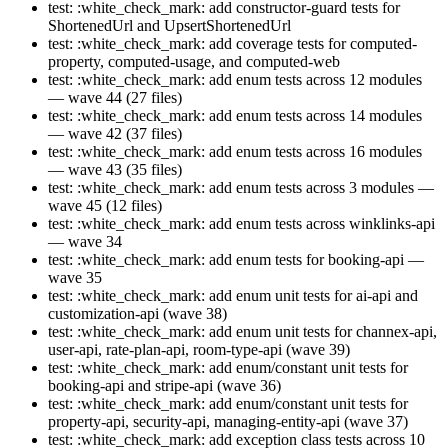
test: :white_check_mark: add constructor-guard tests for
ShortenedUrl and UpsertShortenedUrl
test: :white_check_mark: add coverage tests for computed-
property, computed-usage, and computed-web
test: :white_check_mark: add enum tests across 12 modules
— wave 44 (27 files)
test: :white_check_mark: add enum tests across 14 modules
— wave 42 (37 files)
test: :white_check_mark: add enum tests across 16 modules
— wave 43 (35 files)
test: :white_check_mark: add enum tests across 3 modules —
wave 45 (12 files)
test: :white_check_mark: add enum tests across winklinks-api
— wave 34
test: :white_check_mark: add enum tests for booking-api —
wave 35
test: :white_check_mark: add enum unit tests for ai-api and
customization-api (wave 38)
test: :white_check_mark: add enum unit tests for channex-api,
user-api, rate-plan-api, room-type-api (wave 39)
test: :white_check_mark: add enum/constant unit tests for
booking-api and stripe-api (wave 36)
test: :white_check_mark: add enum/constant unit tests for
property-api, security-api, managing-entity-api (wave 37)
test: :white_check_mark: add exception class tests across 10