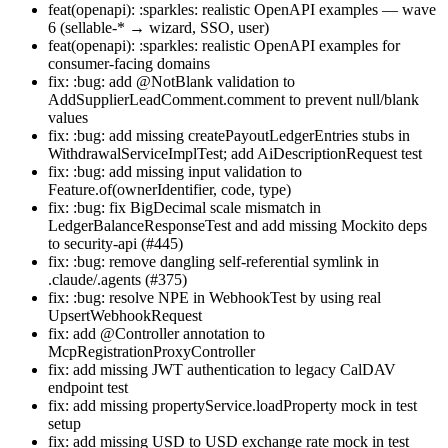
feat(openapi): :sparkles: realistic OpenAPI examples — wave
6 (sellable-* → wizard, SSO, user)
feat(openapi): :sparkles: realistic OpenAPI examples for
consumer-facing domains
fix: :bug: add @NotBlank validation to
AddSupplierLeadComment.comment to prevent null/blank
values
fix: :bug: add missing createPayoutLedgerEntries stubs in
WithdrawalServiceImplTest; add AiDescriptionRequest test
fix: :bug: add missing input validation to
Feature.of(ownerIdentifier, code, type)
fix: :bug: fix BigDecimal scale mismatch in
LedgerBalanceResponseTest and add missing Mockito deps
to security-api (#445)
fix: :bug: remove dangling self-referential symlink in
.claude/.agents (#375)
fix: :bug: resolve NPE in WebhookTest by using real
UpsertWebhookRequest
fix: add @Controller annotation to
McpRegistrationProxyController
fix: add missing JWT authentication to legacy CalDAV
endpoint test
fix: add missing propertyService.loadProperty mock in test
setup
fix: add missing USD to USD exchange rate mock in test