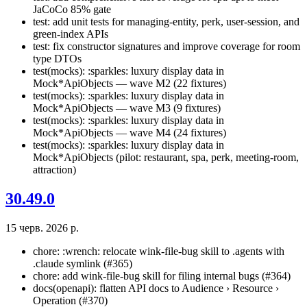
JaCoCo 85% gate
test: add unit tests for managing-entity, perk, user-session, and
green-index APIs
test: fix constructor signatures and improve coverage for room
type DTOs
test(mocks): :sparkles: luxury display data in
Mock*ApiObjects — wave M2 (22 fixtures)
test(mocks): :sparkles: luxury display data in
Mock*ApiObjects — wave M3 (9 fixtures)
test(mocks): :sparkles: luxury display data in
Mock*ApiObjects — wave M4 (24 fixtures)
test(mocks): :sparkles: luxury display data in
Mock*ApiObjects (pilot: restaurant, spa, perk, meeting-room,
attraction)
30.49.0
15 черв. 2026 р.
chore: :wrench: relocate wink-file-bug skill to .agents with
.claude symlink (#365)
chore: add wink-file-bug skill for filing internal bugs (#364)
docs(openapi): flatten API docs to Audience › Resource ›
Operation (#370)