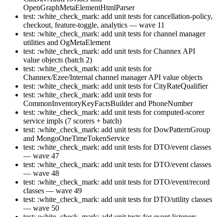
OpenGraphMetaElementHtmlParser
test: :white_check_mark: add unit tests for cancellation-policy,
checkout, feature-toggle, analytics — wave 11
test: :white_check_mark: add unit tests for channel manager
utilities and OgMetaElement
test: :white_check_mark: add unit tests for Channex API
value objects (batch 2)
test: :white_check_mark: add unit tests for
Channex/Ezee/Internal channel manager API value objects
test: :white_check_mark: add unit tests for CityRateQualifier
test: :white_check_mark: add unit tests for
CommonInventoryKeyFactsBuilder and PhoneNumber
test: :white_check_mark: add unit tests for computed-scorer
service impls (7 scorers + batch)
test: :white_check_mark: add unit tests for DowPatternGroup
and MongoOneTimeTokenService
test: :white_check_mark: add unit tests for DTO/event classes
— wave 47
test: :white_check_mark: add unit tests for DTO/event classes
— wave 48
test: :white_check_mark: add unit tests for DTO/event/record
classes — wave 49
test: :white_check_mark: add unit tests for DTO/utility classes
— wave 50
test: :white_check_mark: add unit tests for event listeners