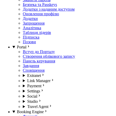
Безпека та Passkeys
Додатки з наданим доступом
Оновлення профілю
Додатки
Запрошення
Аналітика
Таблиця лідерів
Підписка
Позови
Portal
Вступ до Порталу
Створення облікового запису
Панель керування
Завдання
Сповіщення
Extranet
Link Manager
Payment
Settings
Social
Studio
Travel Agent
Booking Engine