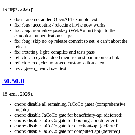
19 черв. 2026 р.
docs: :memo: added OpenAPI example text
fix: :bug: accepting / rejecting invite now works
fix: :bug: normalize passkey (WebAuthn) login to the
canonical authentication shape
fix: :bug: skip no-op release commit so set -e can’t abort the
release
fix: :rotating_light: compiles and tests pass
refactor: :recycle: added meid request param on cta link
refactor: :recycle: improved customization client
test: :green_heart: fixed test
30.50.0
18 черв. 2026 р.
chore: disable all remaining JaCoCo gates (comprehensive
ungate)
chore: disable JaCoCo gate for beneficiary-api (deferred)
chore: disable JaCoCo gate for booking-api (deferred)
chore: disable JaCoCo gate for checkout-api (deferred)
chore: disable JaCoCo gate for computed-api (deferred)