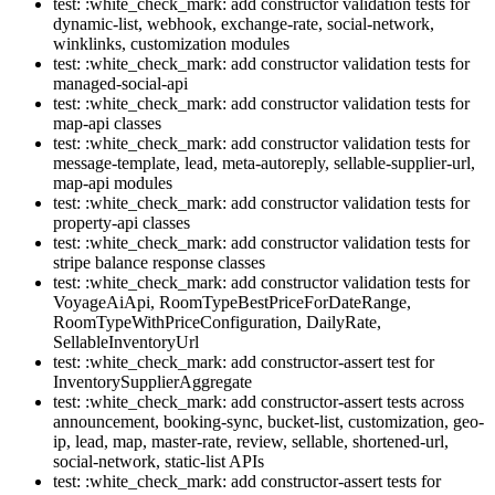
test: :white_check_mark: add constructor validation tests for
dynamic-list, webhook, exchange-rate, social-network,
winklinks, customization modules
test: :white_check_mark: add constructor validation tests for
managed-social-api
test: :white_check_mark: add constructor validation tests for
map-api classes
test: :white_check_mark: add constructor validation tests for
message-template, lead, meta-autoreply, sellable-supplier-url,
map-api modules
test: :white_check_mark: add constructor validation tests for
property-api classes
test: :white_check_mark: add constructor validation tests for
stripe balance response classes
test: :white_check_mark: add constructor validation tests for
VoyageAiApi, RoomTypeBestPriceForDateRange,
RoomTypeWithPriceConfiguration, DailyRate,
SellableInventoryUrl
test: :white_check_mark: add constructor-assert test for
InventorySupplierAggregate
test: :white_check_mark: add constructor-assert tests across
announcement, booking-sync, bucket-list, customization, geo-
ip, lead, map, master-rate, review, sellable, shortened-url,
social-network, static-list APIs
test: :white_check_mark: add constructor-assert tests for