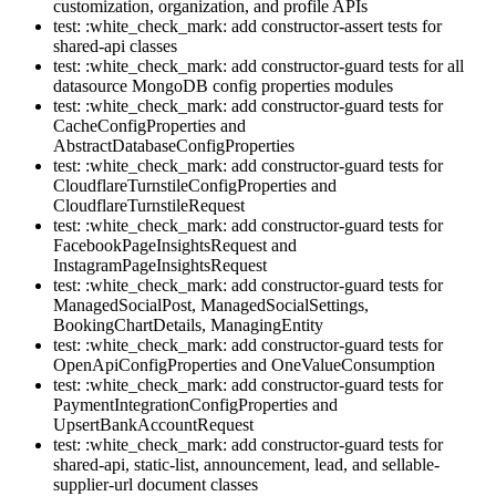
customization, organization, and profile APIs
test: :white_check_mark: add constructor-assert tests for
shared-api classes
test: :white_check_mark: add constructor-guard tests for all
datasource MongoDB config properties modules
test: :white_check_mark: add constructor-guard tests for
CacheConfigProperties and
AbstractDatabaseConfigProperties
test: :white_check_mark: add constructor-guard tests for
CloudflareTurnstileConfigProperties and
CloudflareTurnstileRequest
test: :white_check_mark: add constructor-guard tests for
FacebookPageInsightsRequest and
InstagramPageInsightsRequest
test: :white_check_mark: add constructor-guard tests for
ManagedSocialPost, ManagedSocialSettings,
BookingChartDetails, ManagingEntity
test: :white_check_mark: add constructor-guard tests for
OpenApiConfigProperties and OneValueConsumption
test: :white_check_mark: add constructor-guard tests for
PaymentIntegrationConfigProperties and
UpsertBankAccountRequest
test: :white_check_mark: add constructor-guard tests for
shared-api, static-list, announcement, lead, and sellable-
supplier-url document classes