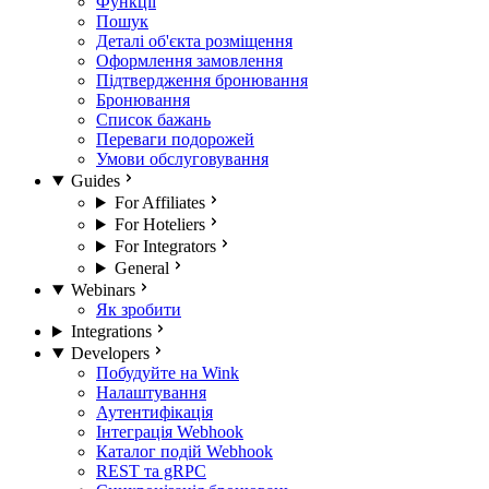
Функції
Пошук
Деталі об'єкта розміщення
Оформлення замовлення
Підтвердження бронювання
Бронювання
Список бажань
Переваги подорожей
Умови обслуговування
Guides
For Affiliates
For Hoteliers
For Integrators
General
Webinars
Як зробити
Integrations
Developers
Побудуйте на Wink
Налаштування
Аутентифікація
Інтеграція Webhook
Каталог подій Webhook
REST та gRPC