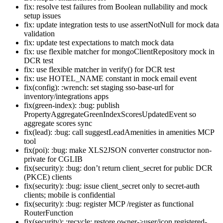
fix: resolve test failures from Boolean nullability and mock
setup issues
fix: update integration tests to use assertNotNull for mock data
validation
fix: update test expectations to match mock data
fix: use flexible matcher for mongoClientRepository mock in
DCR test
fix: use flexible matcher in verify() for DCR test
fix: use HOTEL_NAME constant in mock email event
fix(config): :wrench: set staging sso-base-url for
inventory/integrations apps
fix(green-index): :bug: publish
PropertyAggregateGreenIndexScoresUpdatedEvent so
aggregate scores sync
fix(lead): :bug: call suggestLeadAmenities in amenities MCP
tool
fix(poi): :bug: make XLS2JSON converter constructor non-
private for CGLIB
fix(security): :bug: don’t return client_secret for public DCR
(PKCE) clients
fix(security): :bug: issue client_secret only to secret-auth
clients; mobile is confidential
fix(security): :bug: register MCP /register as functional
RouterFunction
fix(security): :recycle: restore owner->user/icon registered-