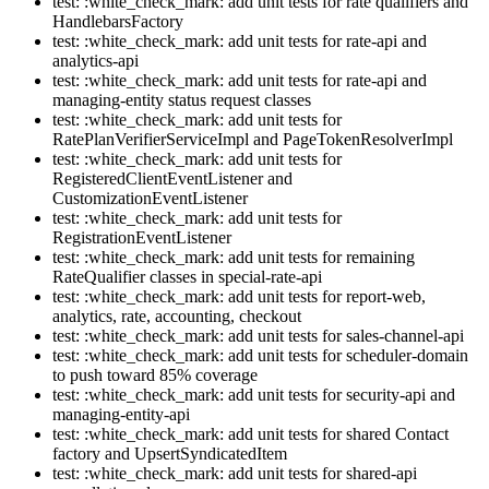
test: :white_check_mark: add unit tests for rate qualifiers and
HandlebarsFactory
test: :white_check_mark: add unit tests for rate-api and
analytics-api
test: :white_check_mark: add unit tests for rate-api and
managing-entity status request classes
test: :white_check_mark: add unit tests for
RatePlanVerifierServiceImpl and PageTokenResolverImpl
test: :white_check_mark: add unit tests for
RegisteredClientEventListener and
CustomizationEventListener
test: :white_check_mark: add unit tests for
RegistrationEventListener
test: :white_check_mark: add unit tests for remaining
RateQualifier classes in special-rate-api
test: :white_check_mark: add unit tests for report-web,
analytics, rate, accounting, checkout
test: :white_check_mark: add unit tests for sales-channel-api
test: :white_check_mark: add unit tests for scheduler-domain
to push toward 85% coverage
test: :white_check_mark: add unit tests for security-api and
managing-entity-api
test: :white_check_mark: add unit tests for shared Contact
factory and UpsertSyndicatedItem
test: :white_check_mark: add unit tests for shared-api