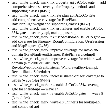
test: :white_check_mark: fix property-api JaCoCo gate — add
comprehensive test coverage for Property methods and
supporting classes (#451)
test: :white_check_mark: fix rate-plan-api JaCoCo gate —
add comprehensive coverage for RatePlan,
RatePlanLightweight and supporting classes (#457)
test: :white_check_mark: fix test failures and enable JaCoCo
85% gate — security-api, mail-api, user-api
test: :white_check_mark: fix user-session-api JaCoCo gate —
add coverage for Itinerary, RoomConfiguration, UserSession
and MapRequest (#456)
test: :white_check_mark: improve coverage for rate-plan-
domain (RatePlanEventListener, RatePlanServiceImpl)
test: :white_check_mark: improve coverage for withdrawal-
domain (RevolutFeeCalculator,
RevolutWebhookEventListener, WithdrawalServiceImpl,
ReconciliationScheduler)
test: :white_check_mark: increase shared-api test coverage to
≥85% (wave 14e) (#444)
test: :white_check_mark: re-enable JaCoCo 85% coverage
gate for shared-api — wave 14
test: :white_check_mark: re-enable JaCoCo gates — wave 8
(3 modules)
test: :white_check_mark: wave-18 unit tests for lookup-api
and computed-api