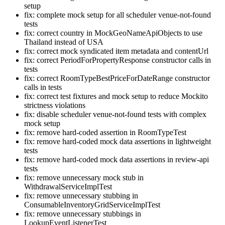
setup
fix: complete mock setup for all scheduler venue-not-found
tests
fix: correct country in MockGeoNameApiObjects to use
Thailand instead of USA
fix: correct mock syndicated item metadata and contentUrl
fix: correct PeriodForPropertyResponse constructor calls in
tests
fix: correct RoomTypeBestPriceForDateRange constructor
calls in tests
fix: correct test fixtures and mock setup to reduce Mockito
strictness violations
fix: disable scheduler venue-not-found tests with complex
mock setup
fix: remove hard-coded assertion in RoomTypeTest
fix: remove hard-coded mock data assertions in lightweight
tests
fix: remove hard-coded mock data assertions in review-api
tests
fix: remove unnecessary mock stub in
WithdrawalServiceImplTest
fix: remove unnecessary stubbing in
ConsumableInventoryGridServiceImplTest
fix: remove unnecessary stubbings in
LookupEventListenerTest