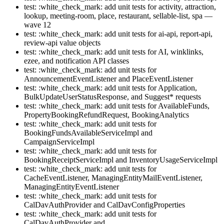
test: :white_check_mark: add unit tests for activity, attraction,
lookup, meeting-room, place, restaurant, sellable-list, spa —
wave 12
test: :white_check_mark: add unit tests for ai-api, report-api,
review-api value objects
test: :white_check_mark: add unit tests for AI, winklinks,
ezee, and notification API classes
test: :white_check_mark: add unit tests for
AnnouncementEventListener and PlaceEventListener
test: :white_check_mark: add unit tests for Application,
BulkUpdateUserStatusResponse, and Suggest* requests
test: :white_check_mark: add unit tests for AvailableFunds,
PropertyBookingRefundRequest, BookingAnalytics
test: :white_check_mark: add unit tests for
BookingFundsAvailableServiceImpl and
CampaignServiceImpl
test: :white_check_mark: add unit tests for
BookingReceiptServiceImpl and InventoryUsageServiceImpl
test: :white_check_mark: add unit tests for
CacheEventListener, ManagingEntityMailEventListener,
ManagingEntityEventListener
test: :white_check_mark: add unit tests for
CalDavAuthProvider and CalDavConfigProperties
test: :white_check_mark: add unit tests for
CalDavAuthProvider and