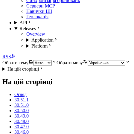
Синхронізація бронювань
Сервери MCP
Навички ШІ
Геолокація
API
Releases
Overview
Application
Platform
RSS
Обрати тему
Обрати мову
На цій сторінці
На цій сторінці
Огляд
30.51.1
30.51.0
30.50.0
30.49.0
30.48.0
30.47.0
30.46.0