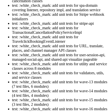
cancellation classes
test: :white_check_mark: add unit tests for spa-domain
covering listener, repository impl, and translation service
test: :white_check_mark: add unit tests for Stripe webhook
initializers
test: :white_check_mark: add unit tests for stripe-api
test: :white_check_mark: add unit tests for
TransactionalCancellationPolicyServiceImpl
test: :white_check_mark: add unit tests for
TravelclickBookingEventListener
test: :white_check_mark: add unit tests for URL, translate,
places, and channel manager API classes
test: :white_check_mark: add unit tests for user-session-api,
managed-social-api, and shared-api visualize pageable
test: :white_check_mark: add unit tests for utility and service
classes across 8 modules
test: :white_check_mark: add unit tests for validators, utils,
and service classes
test: :white_check_mark: add unit tests for wave-13 modules
(7 test files, 6 modules)
test: :white_check_mark: add unit tests for wave-14 modules
(4 test files, 4 modules)
test: :white_check_mark: add unit tests for wave-15 modules
(3 test files, 2 modules)
test: :white_check_mark: add unit tests for wave-16 modules