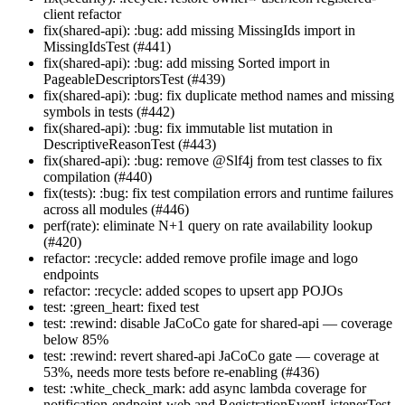
client refactor
fix(shared-api): :bug: add missing MissingIds import in
MissingIdsTest (#441)
fix(shared-api): :bug: add missing Sorted import in
PageableDescriptorsTest (#439)
fix(shared-api): :bug: fix duplicate method names and missing
symbols in tests (#442)
fix(shared-api): :bug: fix immutable list mutation in
DescriptiveReasonTest (#443)
fix(shared-api): :bug: remove @Slf4j from test classes to fix
compilation (#440)
fix(tests): :bug: fix test compilation errors and runtime failures
across all modules (#446)
perf(rate): eliminate N+1 query on rate availability lookup
(#420)
refactor: :recycle: added remove profile image and logo
endpoints
refactor: :recycle: added scopes to upsert app POJOs
test: :green_heart: fixed test
test: :rewind: disable JaCoCo gate for shared-api — coverage
below 85%
test: :rewind: revert shared-api JaCoCo gate — coverage at
53%, needs more tests before re-enabling (#436)
test: :white_check_mark: add async lambda coverage for
notification-endpoint-web and RegistrationEventListenerTest