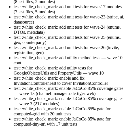
(8 test files, 2 modules)
test: :white_check_mark: add unit tests for wave-17 modules
(7 test files, 5 modules)
test: :white_check_mark: add unit tests for wave-23 (stripe, ai,
datasource)
test: :white_check_mark: add unit tests for wave-24 (enums,
DTOs, metadata)
test: :white_check_mark: add unit tests for wave-25 (enums,
geo, counterparty)
test: :white_check_mark: add unit tests for wave-26 (invite,
registration, geo)
test: :white_check_mark: add utility method tests — wave 10
cont.
test: :white_check_mark: add utility tests for
GoogleObjectsUtils and PropertyUtils — wave 10
test: :white_check_mark: enable and fix
InvitationControllerTest to cover InvitationController
test: :white_check_mark: enable JaCoCo 85% coverage gates
— wave 13 (channel-manager-rate-tiger-web)
test: :white_check_mark: enable JaCoCo 85% coverage gates
— wave 3 (217 modules)
test: :white_check_mark: enable JaCoCo 85% gate for
computed-grid with 20 unit tests
test: :white_check_mark: enable JaCoCo 85% gate for
computed-tiny-url with 17 unit tests