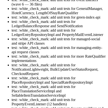
(wave 6 — 36 files)
test: :white_check_mark: add unit tests for GeneralManager,
HotelCurrency, LengthOfStayRateQualifier
test: :white_check_mark: add unit tests for green-index-api
test: :white_check_mark: add unit tests for
LedgerBalanceResponse and SendNotification
test: :white_check_mark: add unit tests for
LedgerEntryRepositoryImpl and PropertyMailEventListener
test: :white_check_mark: add unit tests for managed-social
and stripe API classes
test: :white_check_mark: add unit tests for managing-entity-
api request classes
test: :white_check_mark: add unit tests for more RateQualifier
implementations
test: :white_check_mark: add unit tests for
NotificationLightweight, BulkUpdateUserStatusRequest,
CheckoutRequest
test: :white_check_mark: add unit tests for
PlaceRepositoryImpl and SpecialRateRepositoryImpl
test: :white_check_mark: add unit tests for
PlaceTranslationServiceImpl and
SellableItemTranslationServiceImpl
test: :white_check_mark: add unit tests for
PropertyEventListener (12 handlers)