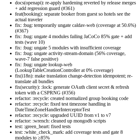
docs(openapi): re-apply hardening reverted by release merges
+ add regression guard (#361)
feat(booking): separate booker from guest so hotels see the
actual traveler
fix: :bug: temporarily ungate caldav-web (coverage at 50.6%)
(#367)
fix: :bug: ungate 4 modules failing JaCoCo 85% gate + add
tests (wave 10)
fix: :bug: ungate 5 modules with insufficient coverage
fix: :bug: ungate activity-stream-domain (56% coverage,
wave-7 false positive)
fix: :bug: ungate lookup-web
(LookupTableCreationController at 0% coverage)
fix(i18n): make translation change-detection idempotent; re-
translate all bundles
fix(security): :lock: generate OAuth client secret & refresh
token with a CSPRNG (#356)
refactor: :recycle: created normalized group booking code
refactor: :recycle: fixed test timezone handling in
DateTimeZoneHandlerInterceptorTest
refactor: :recycle: upgraded UUID from v1 to v7
refactor: :wrench: cleaned up mongodb scripts
test: :green_heart: fixed tests
test: :white_check_mark: add coverage tests and gate 8
modules to ≥85%