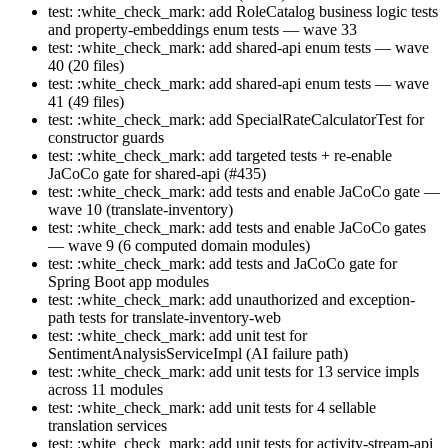
test: :white_check_mark: add RoleCatalog business logic tests
and property-embeddings enum tests — wave 33
test: :white_check_mark: add shared-api enum tests — wave
40 (20 files)
test: :white_check_mark: add shared-api enum tests — wave
41 (49 files)
test: :white_check_mark: add SpecialRateCalculatorTest for
constructor guards
test: :white_check_mark: add targeted tests + re-enable
JaCoCo gate for shared-api (#435)
test: :white_check_mark: add tests and enable JaCoCo gate —
wave 10 (translate-inventory)
test: :white_check_mark: add tests and enable JaCoCo gates
— wave 9 (6 computed domain modules)
test: :white_check_mark: add tests and JaCoCo gate for
Spring Boot app modules
test: :white_check_mark: add unauthorized and exception-
path tests for translate-inventory-web
test: :white_check_mark: add unit test for
SentimentAnalysisServiceImpl (AI failure path)
test: :white_check_mark: add unit tests for 13 service impls
across 11 modules
test: :white_check_mark: add unit tests for 4 sellable
translation services
test: :white_check_mark: add unit tests for activity-stream-api