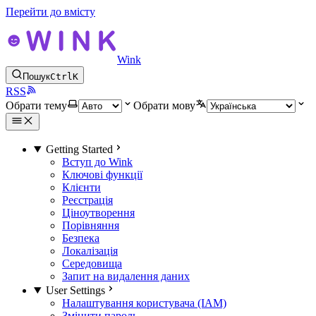
Перейти до вмісту
Wink
Пошук
Ctrl
K
RSS
Обрати тему
Обрати мову
Getting Started
Вступ до Wink
Ключові функції
Клієнти
Реєстрація
Ціноутворення
Порівняння
Безпека
Локалізація
Середовища
Запит на видалення даних
User Settings
Налаштування користувача (IAM)
Змінити пароль