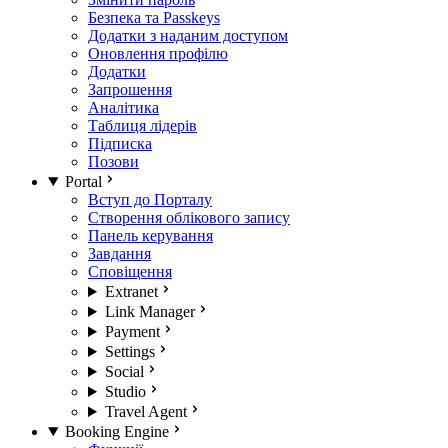
Безпека та Passkeys
Додатки з наданим доступом
Оновлення профілю
Додатки
Запрошення
Аналітика
Таблиця лідерів
Підписка
Позови
Portal
Вступ до Порталу
Створення облікового запису
Панель керування
Завдання
Сповіщення
Extranet
Link Manager
Payment
Settings
Social
Studio
Travel Agent
Booking Engine