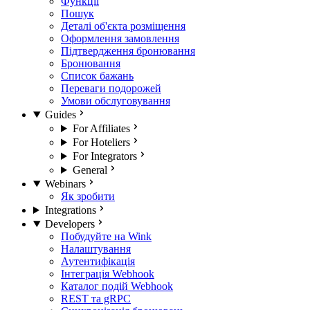
Функції
Пошук
Деталі об'єкта розміщення
Оформлення замовлення
Підтвердження бронювання
Бронювання
Список бажань
Переваги подорожей
Умови обслуговування
Guides
For Affiliates
For Hoteliers
For Integrators
General
Webinars
Як зробити
Integrations
Developers
Побудуйте на Wink
Налаштування
Аутентифікація
Інтеграція Webhook
Каталог подій Webhook
REST та gRPC