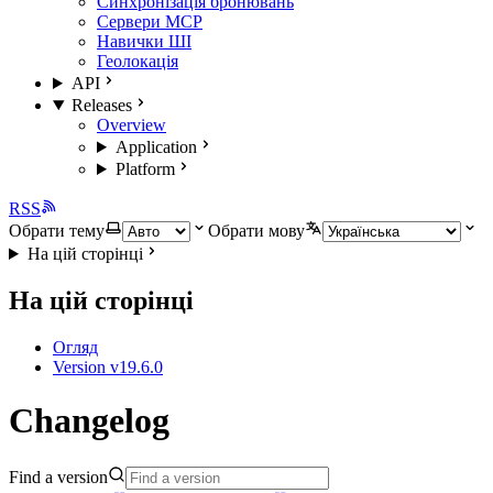
Синхронізація бронювань
Сервери MCP
Навички ШІ
Геолокація
API
Releases
Overview
Application
Platform
RSS
Обрати тему
Обрати мову
На цій сторінці
На цій сторінці
Огляд
Version v19.6.0
Changelog
Find a version