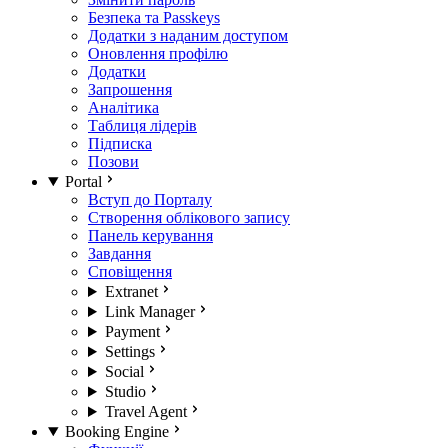
Безпека та Passkeys
Додатки з наданим доступом
Оновлення профілю
Додатки
Запрошення
Аналітика
Таблиця лідерів
Підписка
Позови
Portal
Вступ до Порталу
Створення облікового запису
Панель керування
Завдання
Сповіщення
Extranet
Link Manager
Payment
Settings
Social
Studio
Travel Agent
Booking Engine