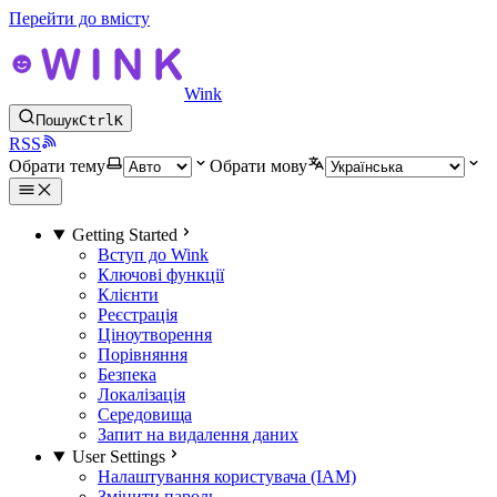
Перейти до вмісту
Wink
Пошук
Ctrl
K
RSS
Обрати тему
Обрати мову
Getting Started
Вступ до Wink
Ключові функції
Клієнти
Реєстрація
Ціноутворення
Порівняння
Безпека
Локалізація
Середовища
Запит на видалення даних
User Settings
Налаштування користувача (IAM)
Змінити пароль