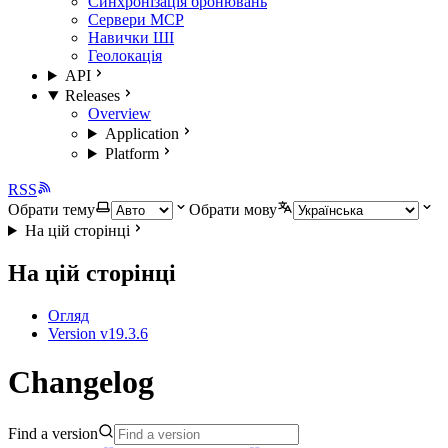
Синхронізація бронювань
Сервери MCP
Навички ШІ
Геолокація
API
Releases
Overview
Application
Platform
RSS
Обрати тему
Обрати мову
На цій сторінці
На цій сторінці
Огляд
Version v19.3.6
Changelog
Find a version