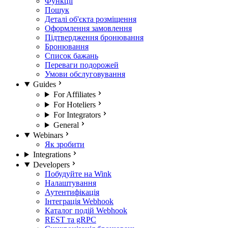
Функції
Пошук
Деталі об'єкта розміщення
Оформлення замовлення
Підтвердження бронювання
Бронювання
Список бажань
Переваги подорожей
Умови обслуговування
Guides
For Affiliates
For Hoteliers
For Integrators
General
Webinars
Як зробити
Integrations
Developers
Побудуйте на Wink
Налаштування
Аутентифікація
Інтеграція Webhook
Каталог подій Webhook
REST та gRPC