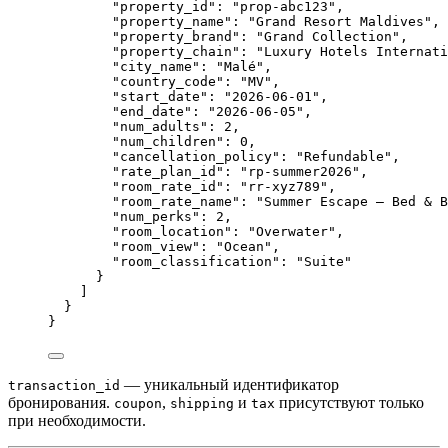
"property_id"
: 
"
prop-abc123
"
,
"property_name"
: 
"
Grand Resort Maldives
"
,
"property_brand"
: 
"
Grand Collection
"
,
"property_chain"
: 
"
Luxury Hotels Internati
"city_name"
: 
"
Malé
"
,
"country_code"
: 
"
MV
"
,
"start_date"
: 
"
2026-06-01
"
,
"end_date"
: 
"
2026-06-05
"
,
"num_adults"
: 
2
,
"num_children"
: 
0
,
"cancellation_policy"
: 
"
Refundable
"
,
"rate_plan_id"
: 
"
rp-summer2026
"
,
"room_rate_id"
: 
"
rr-xyz789
"
,
"room_rate_name"
: 
"
Summer Escape — Bed & B
"num_perks"
: 
2
,
"room_location"
: 
"
Overwater
"
,
"room_view"
: 
"
Ocean
"
,
"room_classification"
: 
"
Suite
"
}
]
}
}
— уникальный идентификатор
transaction_id
бронирования.
,
и
присутствуют только
coupon
shipping
tax
при необходимости.