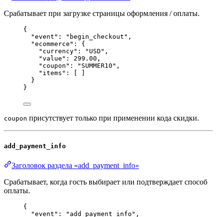
Срабатывает при загрузке страницы оформления / оплаты.
{
"event"
: 
"
begin_checkout
"
,
"ecommerce"
: {
"currency"
: 
"
USD
"
,
"value"
: 
299.00
,
"coupon"
: 
"
SUMMER10
"
,
"items"
: [ ]
}
}
присутствует только при применении кода скидки.
coupon
add_payment_info
Заголовок раздела «add_payment_info»
Срабатывает, когда гость выбирает или подтверждает способ
оплаты.
{
"event"
: 
"
add_payment_info
"
,