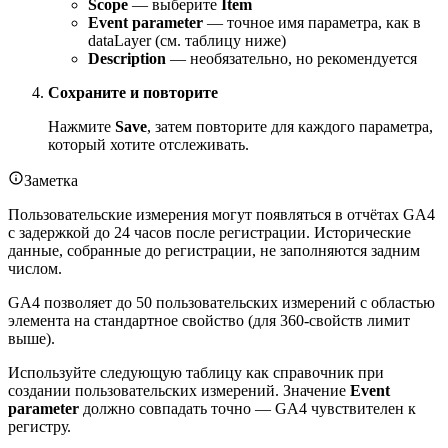
Scope
— выберите
Item
Event parameter
— точное имя параметра, как в
dataLayer (см. таблицу ниже)
Description
— необязательно, но рекомендуется
Сохраните и повторите
Нажмите
Save
, затем повторите для каждого параметра,
который хотите отслеживать.
Заметка
Пользовательские измерения могут появляться в отчётах GA4
с задержкой до 24 часов после регистрации. Исторические
данные, собранные до регистрации, не заполняются задним
числом.
GA4 позволяет до 50 пользовательских измерений с областью
элемента на стандартное свойство (для 360-свойств лимит
выше).
Используйте следующую таблицу как справочник при
создании пользовательских измерений. Значение
Event
parameter
должно совпадать точно — GA4 чувствителен к
регистру.