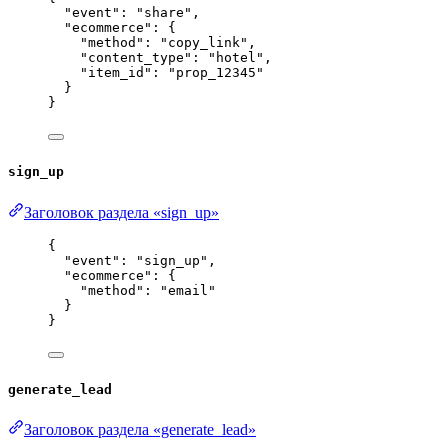
"event"
: 
"
share
"
,
"ecommerce"
: {
"method"
: 
"
copy_link
"
,
"content_type"
: 
"
hotel
"
,
"item_id"
: 
"
prop_12345
"
}
}
sign_up
Заголовок раздела «sign_up»
{
"event"
: 
"
sign_up
"
,
"ecommerce"
: {
"method"
: 
"
email
"
}
}
generate_lead
Заголовок раздела «generate_lead»