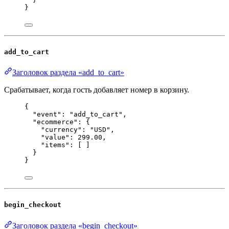
}
add_to_cart
Заголовок раздела «add_to_cart»
Срабатывает, когда гость добавляет номер в корзину.
{
"event"
: 
"
add_to_cart
"
,
"ecommerce"
: {
"currency"
: 
"
USD
"
,
"value"
: 
299.00
,
"items"
: [ ]
}
}
begin_checkout
Заголовок раздела «begin_checkout»