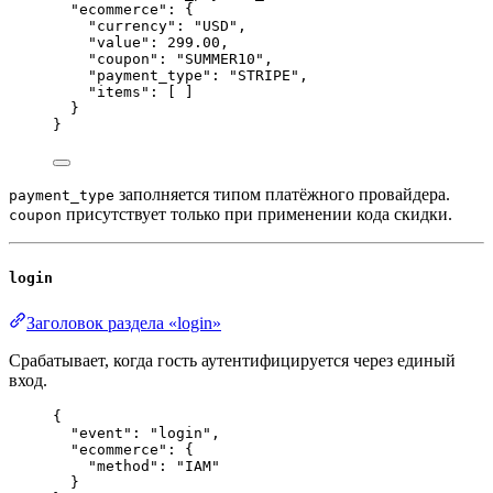
"ecommerce"
: {
"currency"
: 
"
USD
"
,
"value"
: 
299.00
,
"coupon"
: 
"
SUMMER10
"
,
"payment_type"
: 
"
STRIPE
"
,
"items"
: [ ]
}
}
заполняется типом платёжного провайдера.
payment_type
присутствует только при применении кода скидки.
coupon
login
Заголовок раздела «login»
Срабатывает, когда гость аутентифицируется через единый
вход.
{
"event"
: 
"
login
"
,
"ecommerce"
: {
"method"
: 
"
IAM
"
}