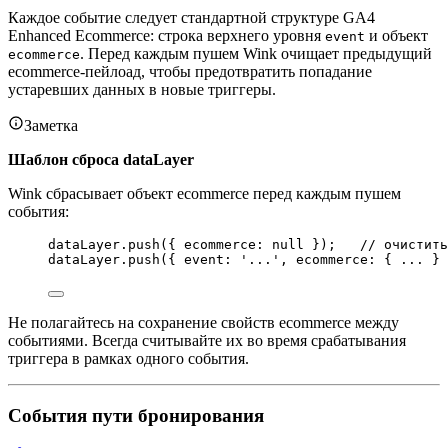
Каждое событие следует стандартной структуре GA4
Enhanced Ecommerce: строка верхнего уровня
и объект
event
. Перед каждым пушем Wink очищает предыдущий
ecommerce
ecommerce-пейлоад, чтобы предотвратить попадание
устаревших данных в новые триггеры.
Заметка
Шаблон сброса dataLayer
Wink сбрасывает объект ecommerce перед каждым пушем
события:
dataLayer
.
push
({ ecommerce: 
null
 });   
// очистить
dataLayer
.
push
({ event: 
'
...
'
, ecommerce: { 
...
 } 
Не полагайтесь на сохранение свойств ecommerce между
событиями. Всегда считывайте их во время срабатывания
триггера в рамках одного события.
События пути бронирования