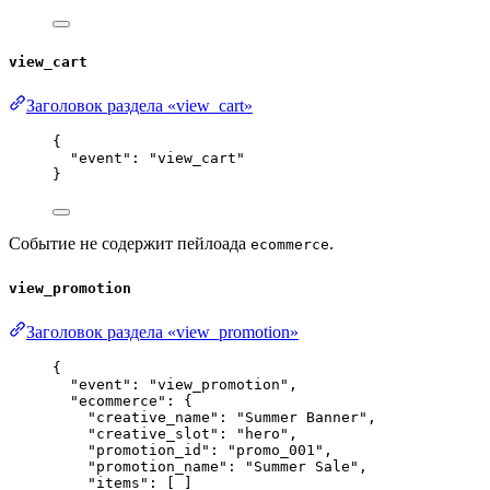
view_cart
Заголовок раздела «view_cart»
{
"event"
: 
"
view_cart
"
}
Событие не содержит пейлоада
.
ecommerce
view_promotion
Заголовок раздела «view_promotion»
{
"event"
: 
"
view_promotion
"
,
"ecommerce"
: {
"creative_name"
: 
"
Summer Banner
"
,
"creative_slot"
: 
"
hero
"
,
"promotion_id"
: 
"
promo_001
"
,
"promotion_name"
: 
"
Summer Sale
"
,
"items"
: [ ]