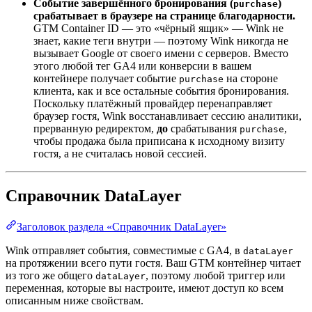
Событие завершённого бронирования (
)
purchase
срабатывает в браузере на странице благодарности.
GTM Container ID — это «чёрный ящик» — Wink не
знает, какие теги внутри — поэтому Wink никогда не
вызывает Google от своего имени с серверов. Вместо
этого любой тег GA4 или конверсии в вашем
контейнере получает событие
на стороне
purchase
клиента, как и все остальные события бронирования.
Поскольку платёжный провайдер перенаправляет
браузер гостя, Wink восстанавливает сессию аналитики,
прерванную редиректом,
до
срабатывания
,
purchase
чтобы продажа была приписана к исходному визиту
гостя, а не считалась новой сессией.
Справочник DataLayer
Заголовок раздела «Справочник DataLayer»
Wink отправляет события, совместимые с GA4, в
dataLayer
на протяжении всего пути гостя. Ваш GTM контейнер читает
из того же общего
, поэтому любой триггер или
dataLayer
переменная, которые вы настроите, имеют доступ ко всем
описанным ниже свойствам.