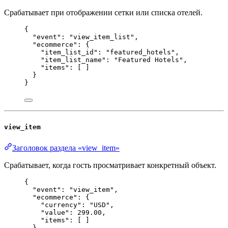
Срабатывает при отображении сетки или списка отелей.
{
"event"
: 
"
view_item_list
"
,
"ecommerce"
: {
"item_list_id"
: 
"
featured_hotels
"
,
"item_list_name"
: 
"
Featured Hotels
"
,
"items"
: [ ]
}
}
view_item
Заголовок раздела «view_item»
Срабатывает, когда гость просматривает конкретный объект.
{
"event"
: 
"
view_item
"
,
"ecommerce"
: {
"currency"
: 
"
USD
"
,
"value"
: 
299.00
,
"items"
: [ ]
}