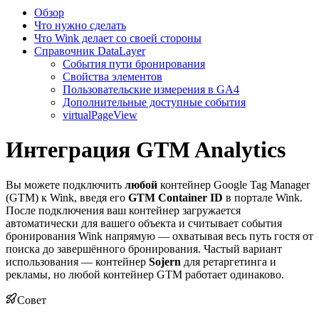
Обзор
Что нужно сделать
Что Wink делает со своей стороны
Справочник DataLayer
События пути бронирования
Свойства элементов
Пользовательские измерения в GA4
Дополнительные доступные события
virtualPageView
Интеграция GTM Analytics
Вы можете подключить
любой
контейнер Google Tag Manager
(GTM) к Wink, введя его
GTM Container ID
в портале Wink.
После подключения ваш контейнер загружается
автоматически для вашего объекта и считывает события
бронирования Wink напрямую — охватывая весь путь гостя от
поиска до завершённого бронирования. Частый вариант
использования — контейнер
Sojern
для ретаргетинга и
рекламы, но любой контейнер GTM работает одинаково.
Совет