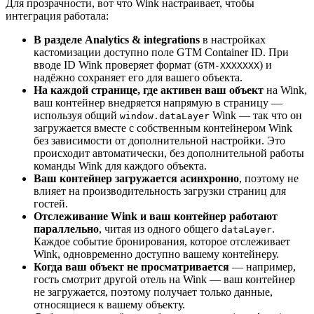
Для прозрачности, вот что Wink настраивает, чтобы
интеграция работала:
В разделе Analytics & integrations
в настройках
кастомизации доступно поле GTM Container ID. При
вводе ID Wink проверяет формат (
) и
GTM-XXXXXXX
надёжно сохраняет его для вашего объекта.
На каждой странице, где активен ваш объект
на Wink,
ваш контейнер внедряется напрямую в страницу —
используя общий
Wink — так что он
window.dataLayer
загружается вместе с собственным контейнером Wink
без зависимости от дополнительной настройки. Это
происходит автоматически, без дополнительной работы
команды Wink для каждого объекта.
Ваш контейнер загружается асинхронно
, поэтому не
влияет на производительность загрузки страниц для
гостей.
Отслеживание Wink и ваш контейнер работают
параллельно
, читая из одного общего
.
dataLayer
Каждое событие бронирования, которое отслеживает
Wink, одновременно доступно вашему контейнеру.
Когда ваш объект не просматривается
— например,
гость смотрит другой отель на Wink — ваш контейнер
не загружается, поэтому получает только данные,
относящиеся к вашему объекту.