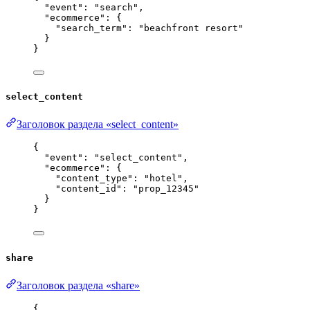
"event"
: 
"
search
"
,
"ecommerce"
: {
"search_term"
: 
"
beachfront resort
"
}
}
select_content
Заголовок раздела «select_content»
{
"event"
: 
"
select_content
"
,
"ecommerce"
: {
"content_type"
: 
"
hotel
"
,
"content_id"
: 
"
prop_12345
"
}
}
share
Заголовок раздела «share»
{