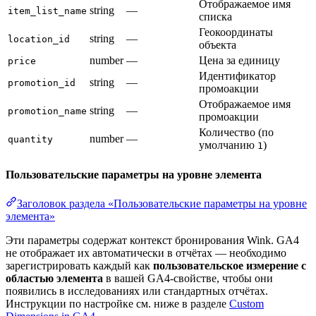
Отображаемое имя
string
—
item_list_name
списка
Геокоординаты
string
—
location_id
объекта
number
—
Цена за единицу
price
Идентификатор
string
—
promotion_id
промоакции
Отображаемое имя
string
—
promotion_name
промоакции
Количество (по
number
—
quantity
умолчанию
)
1
Пользовательские параметры на уровне элемента
Заголовок раздела «Пользовательские параметры на уровне
элемента»
Эти параметры содержат контекст бронирования Wink. GA4
не отображает их автоматически в отчётах — необходимо
зарегистрировать каждый как
пользовательское измерение с
областью элемента
в вашей GA4-свойстве, чтобы они
появились в исследованиях или стандартных отчётах.
Инструкции по настройке см. ниже в разделе
Custom