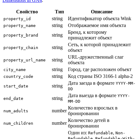
Dimensions in GA4
.
Свойство
Тип
Описание
string
Идентификатор объекта Wink
property_id
string
Отображаемое имя объекта
property_name
Бренд, к которому
string
property_brand
принадлежит объект
Сеть, к которой принадлежит
string
property_chain
объект
URL-дружественный слаг
string
property_url_name
объекта
string
Город, где расположен объект
city_name
string
Код страны ISO 3166-1 alpha-2
country_code
Дата заезда в формате
YYYY-MM-
string
start_date
DD
Дата выезда в формате
YYYY-
string
end_date
MM-DD
Количество взрослых в
number
num_adults
бронировании
Количество детей в
number
num_children
бронировании
Один из:
,
Refundable
Non-
,
Refundable
Refundable-With-