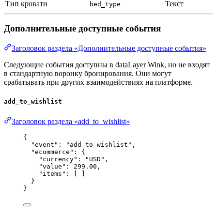
Тип кровати
Текст
bed_type
Дополнительные доступные события
Заголовок раздела «Дополнительные доступные события»
Следующие события доступны в dataLayer Wink, но не входят
в стандартную воронку бронирования. Они могут
срабатывать при других взаимодействиях на платформе.
add_to_wishlist
Заголовок раздела «add_to_wishlist»
{
"event"
: 
"
add_to_wishlist
"
,
"ecommerce"
: {
"currency"
: 
"
USD
"
,
"value"
: 
299.00
,
"items"
: [ ]
}
}