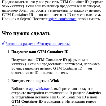
Предполагается, что у вас уже есть GTM Container ID (формат
). Если ваш контейнер предоставлен партнёром,
GTM-XXXXXXX
например Sojern, запросите у менеджера по аккаунту именно
GTM Container ID
— он отличается от ID пикселя или тега.
Новичок в Sojern? Посетите
sojern.com/contact
, чтобы начать.
Что нужно сделать
Заголовок раздела «Что нужно сделать»
Получите ваш GTM Container ID
Получите ваш
GTM Container ID
(формат
GTM-
). Если он предоставлен партнёром, например
XXXXXXX
Sojern, запросите именно GTM Container ID — он
отличается от ID пикселя или тега.
Введите его в портале Wink
Войдите в
app.wink.travel
, выберите ваш аккаунт и
откройте настройки кастомизации. В разделе
Analytics
& integrations
вставьте ваш GTM Container ID в поле
GTM Container ID
и сохраните. Интеграция теперь
активна.