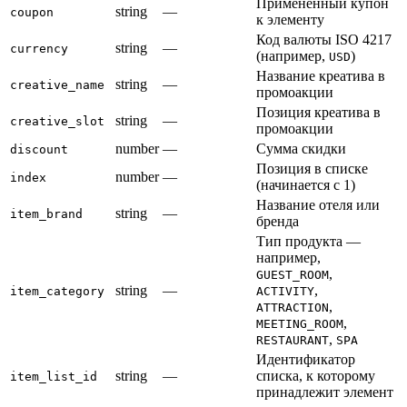
Применённый купон
string
—
coupon
к элементу
Код валюты ISO 4217
string
—
currency
(например,
)
USD
Название креатива в
string
—
creative_name
промоакции
Позиция креатива в
string
—
creative_slot
промоакции
number
—
Сумма скидки
discount
Позиция в списке
number
—
index
(начинается с 1)
Название отеля или
string
—
item_brand
бренда
Тип продукта —
например,
,
GUEST_ROOM
string
—
,
item_category
ACTIVITY
,
ATTRACTION
,
MEETING_ROOM
,
RESTAURANT
SPA
Идентификатор
string
—
списка, к которому
item_list_id
принадлежит элемент