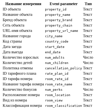
Название измерения
Event parameter
Тип
ID объекта
Текст
property_id
Название объекта
Текст
property_name
Бренд объекта
Текст
property_brand
Сеть объекта
Текст
property_chain
URL-имя объекта
Текст
property_url_name
Название города
Текст
city_name
Код страны
Текст
country_code
Дата заезда
Текст
start_date
Дата выезда
Текст
end_date
Количество взрослых
Число
num_adults
Количество детей
Число
num_children
Политика отмены
Текст
cancellation_policy
ID тарифного плана
Текст
rate_plan_id
ID тарифа номера
Текст
room_rate_id
Название тарифа номера
Текст
room_rate_name
Количество бонусов
Число
num_perks
Расположение номера
Текст
room_location
Вид из номера
Текст
room_view
Классификация номера
Текст
room_classification