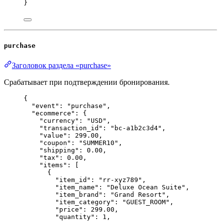
}
purchase
Заголовок раздела «purchase»
Срабатывает при подтверждении бронирования.
{
"event"
: 
"
purchase
"
,
"ecommerce"
: {
"currency"
: 
"
USD
"
,
"transaction_id"
: 
"
bc-a1b2c3d4
"
,
"value"
: 
299.00
,
"coupon"
: 
"
SUMMER10
"
,
"shipping"
: 
0.00
,
"tax"
: 
0.00
,
"items"
: [
{
"item_id"
: 
"
rr-xyz789
"
,
"item_name"
: 
"
Deluxe Ocean Suite
"
,
"item_brand"
: 
"
Grand Resort
"
,
"item_category"
: 
"
GUEST_ROOM
"
,
"price"
: 
299.00
,
"quantity"
: 
1
,