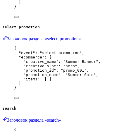
}
}
select_promotion
Заголовок раздела «select_promotion»
{
"event"
: 
"
select_promotion
"
,
"ecommerce"
: {
"creative_name"
: 
"
Summer Banner
"
,
"creative_slot"
: 
"
hero
"
,
"promotion_id"
: 
"
promo_001
"
,
"promotion_name"
: 
"
Summer Sale
"
,
"items"
: [ ]
}
}
search
Заголовок раздела «search»
{