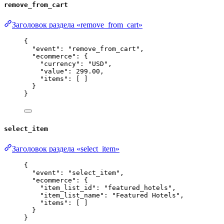
remove_from_cart
Заголовок раздела «remove_from_cart»
{
"event"
: 
"
remove_from_cart
"
,
"ecommerce"
: {
"currency"
: 
"
USD
"
,
"value"
: 
299.00
,
"items"
: [ ]
}
}
select_item
Заголовок раздела «select_item»
{
"event"
: 
"
select_item
"
,
"ecommerce"
: {
"item_list_id"
: 
"
featured_hotels
"
,
"item_list_name"
: 
"
Featured Hotels
"
,
"items"
: [ ]
}
}