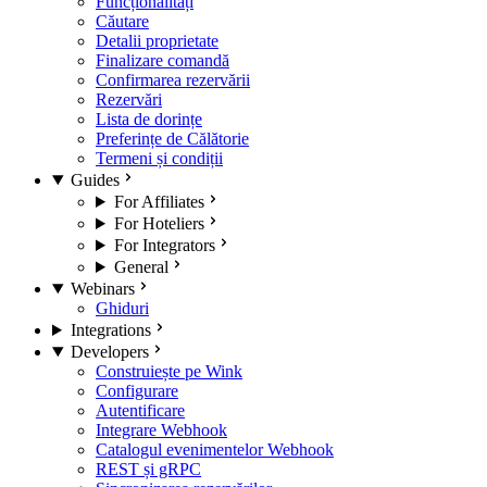
Funcționalități
Căutare
Detalii proprietate
Finalizare comandă
Confirmarea rezervării
Rezervări
Lista de dorințe
Preferințe de Călătorie
Termeni și condiții
Guides
For Affiliates
For Hoteliers
For Integrators
General
Webinars
Ghiduri
Integrations
Developers
Construiește pe Wink
Configurare
Autentificare
Integrare Webhook
Catalogul evenimentelor Webhook
REST și gRPC