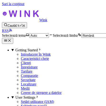
Sari la conținut
Wink
Caută
Ctrl
K
RSS
Selectează tema
Selectează limba
Getting Started
Introducere în Wink
Caracteristici cheie
Clienți
Înregistrare
Tarifare
Comparație
Securitate
Localizare
Medii
Cerere de ștergere a datelor
User Settings
Setări utilizator (IAM)
Schimbare parolă