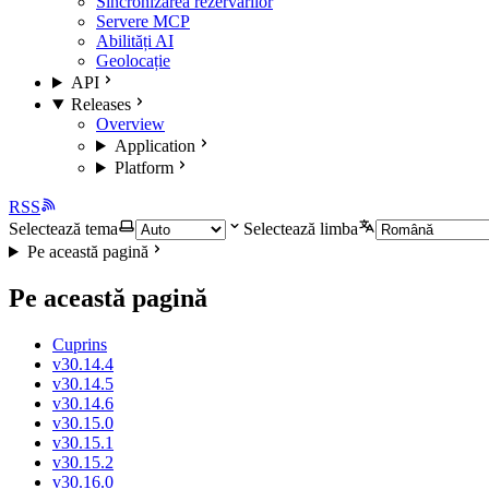
Sincronizarea rezervărilor
Servere MCP
Abilități AI
Geolocație
API
Releases
Overview
Application
Platform
RSS
Selectează tema
Selectează limba
Pe această pagină
Pe această pagină
Cuprins
v30.14.4
v30.14.5
v30.14.6
v30.15.0
v30.15.1
v30.15.2
v30.16.0