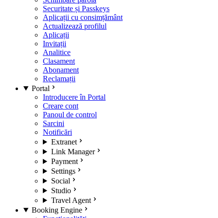
Securitate și Passkeys
Aplicații cu consimțământ
Actualizează profilul
Aplicații
Invitații
Analitice
Clasament
Abonament
Reclamații
Portal
Introducere în Portal
Creare cont
Panoul de control
Sarcini
Notificări
Extranet
Link Manager
Payment
Settings
Social
Studio
Travel Agent
Booking Engine