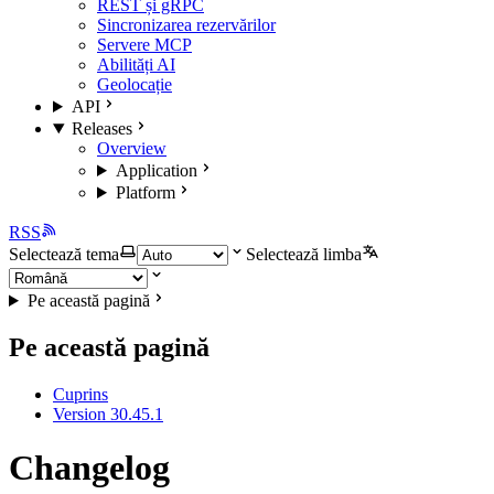
REST și gRPC
Sincronizarea rezervărilor
Servere MCP
Abilități AI
Geolocație
API
Releases
Overview
Application
Platform
RSS
Selectează tema
Selectează limba
Pe această pagină
Pe această pagină
Cuprins
Version 30.45.1
Changelog