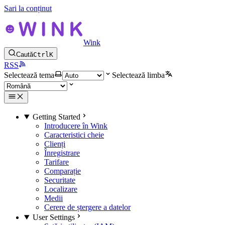
Sari la conținut
Wink
Caută
Ctrl
K
RSS
Selectează tema
Selectează limba
Getting Started
Introducere în Wink
Caracteristici cheie
Clienți
Înregistrare
Tarifare
Comparație
Securitate
Localizare
Medii
Cerere de ștergere a datelor
User Settings