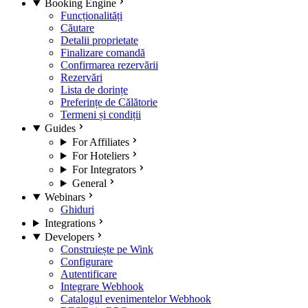
Booking Engine
Funcționalități
Căutare
Detalii proprietate
Finalizare comandă
Confirmarea rezervării
Rezervări
Lista de dorințe
Preferințe de Călătorie
Termeni și condiții
Guides
For Affiliates
For Hoteliers
For Integrators
General
Webinars
Ghiduri
Integrations
Developers
Construiește pe Wink
Configurare
Autentificare
Integrare Webhook
Catalogul evenimentelor Webhook