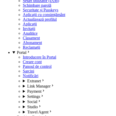
Setări utilizator (IAM)
Schimbare parolă
Securitate și Passkeys
Aplicații cu consimțământ
Actualizează profilul
Aplicații
Invitații
Analitice
Clasament
Abonament
Reclamații
Portal
Introducere în Portal
Creare cont
Panoul de control
Sarcini
Notificări
Extranet
Link Manager
Payment
Settings
Social
Studio
Travel Agent