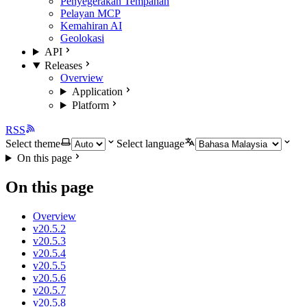
Penyegerakan Tempahan
Pelayan MCP
Kemahiran AI
Geolokasi
API
Releases
Overview
Application
Platform
RSS
Select theme
Select language
On this page
On this page
Overview
v20.5.2
v20.5.3
v20.5.4
v20.5.5
v20.5.6
v20.5.7
v20.5.8