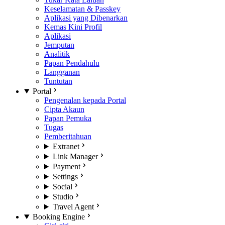
Keselamatan & Passkey
Aplikasi yang Dibenarkan
Kemas Kini Profil
Aplikasi
Jemputan
Analitik
Papan Pendahulu
Langganan
Tuntutan
Portal
Pengenalan kepada Portal
Cipta Akaun
Papan Pemuka
Tugas
Pemberitahuan
Extranet
Link Manager
Payment
Settings
Social
Studio
Travel Agent
Booking Engine