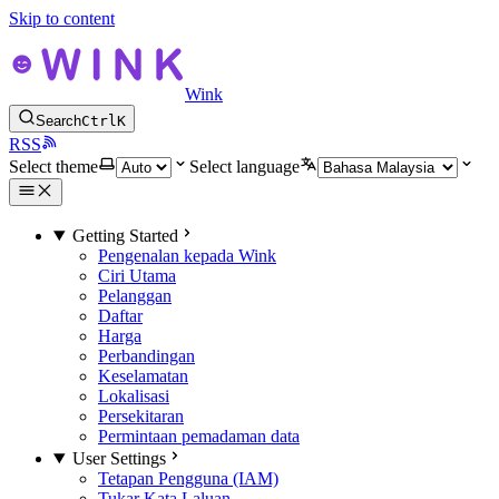
Skip to content
Wink
Search
Ctrl
K
RSS
Select theme
Select language
Getting Started
Pengenalan kepada Wink
Ciri Utama
Pelanggan
Daftar
Harga
Perbandingan
Keselamatan
Lokalisasi
Persekitaran
Permintaan pemadaman data
User Settings
Tetapan Pengguna (IAM)
Tukar Kata Laluan