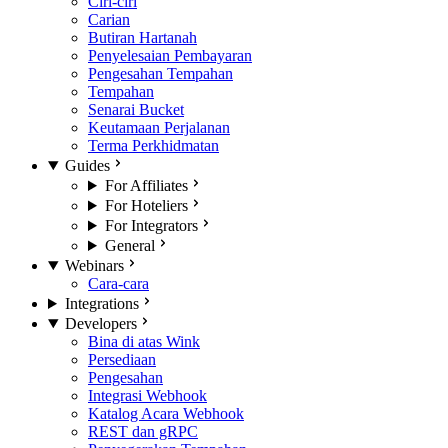
Ciri-ciri
Carian
Butiran Hartanah
Penyelesaian Pembayaran
Pengesahan Tempahan
Tempahan
Senarai Bucket
Keutamaan Perjalanan
Terma Perkhidmatan
Guides
For Affiliates
For Hoteliers
For Integrators
General
Webinars
Cara-cara
Integrations
Developers
Bina di atas Wink
Persediaan
Pengesahan
Integrasi Webhook
Katalog Acara Webhook
REST dan gRPC