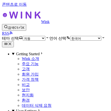
콘텐츠로 이동
Wink
검색
Ctrl
K
RSS
테마 선택
언어 선택
Getting Started
Wink 소개
주요 기능
고객
회원 가입
가격 정책
비교
보안
현지화
환경
데이터 삭제 요청
User Settings