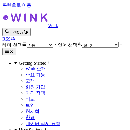
콘텐츠로 이동
Wink
검색
Ctrl
K
RSS
테마 선택
언어 선택
Getting Started
Wink 소개
주요 기능
고객
회원 가입
가격 정책
비교
보안
현지화
환경
데이터 삭제 요청
User Settings