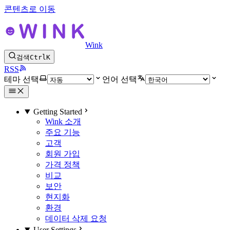
콘텐츠로 이동
Wink
검색
Ctrl
K
RSS
테마 선택
언어 선택
Getting Started
Wink 소개
주요 기능
고객
회원 가입
가격 정책
비교
보안
현지화
환경
데이터 삭제 요청
User Settings