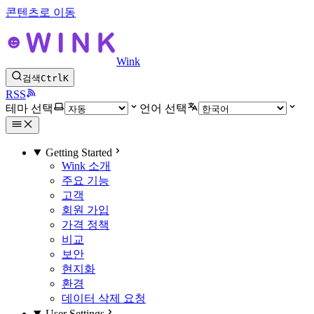
콘텐츠로 이동
Wink
검색
Ctrl
K
RSS
테마 선택
언어 선택
Getting Started
Wink 소개
주요 기능
고객
회원 가입
가격 정책
비교
보안
현지화
환경
데이터 삭제 요청
User Settings