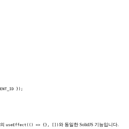
ENT_ID
 });
t의
와 동일한 SolidJS 기능입니다.
useEffect(() => {}, [])