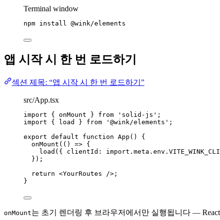
Terminal window
npm
install
@wink/elements
앱 시작 시 한 번 로드하기
섹션 제목: “앱 시작 시 한 번 로드하기”
src/App.tsx
import
 { onMount } 
from
'
solid-js
'
;
import
 { load } 
from
'
@wink/elements
'
;
export
default
function
App
()
 {
onMount
(
()
=>
 {
load
({ clientId: 
import.
meta
.
env
.
VITE_WINK_CLI
});
return
<
YourRoutes
 />
;
}
는 초기 렌더링 후 브라우저에서만 실행됩니다 — Reac
onMount