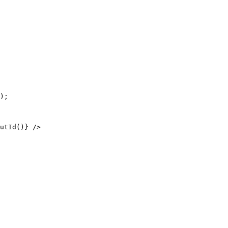
);
utId
()
}
 />