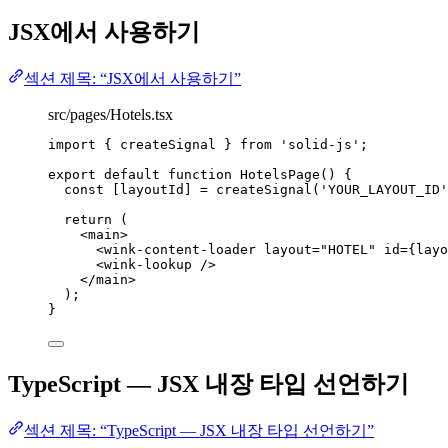
JSX에서 사용하기
섹션 제목: “JSX에서 사용하기”
src/pages/Hotels.tsx
import
 { createSignal } 
from
'
solid-js
'
;
export
default
function
HotelsPage
()
 {
const [
layoutId
] = 
createSignal
(
'
YOUR_LAYOUT_ID
'
return
 (
<
main
>
<
wink-content-loader
layout
=
"
HOTEL
"
id
=
{
layo
<
wink-lookup
 />
</
main
>
);
}
TypeScript — JSX 내장 타입 선언하기
섹션 제목: “TypeScript — JSX 내장 타입 선언하기”