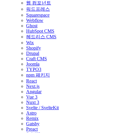
웹 컴포넌트
워드프레스
Squarespace
Webflow
Ghost
HubSpot CMS
헤드리스 CMS
Wix
Shopify
Drupal
Craft CMS
Joomla
TYPO3
npm 패키지
React
Next.js
Angular
Vue 3
Nuxt 3
Svelte / SvelteKit
Astro
Remix
Gatsby
Preact