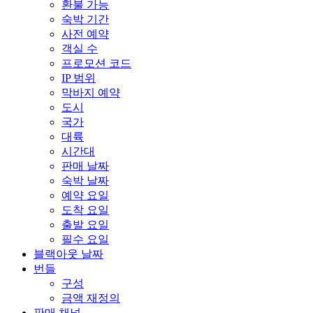
환불 가능
숙박 기간
사전 예약
객실 수
프로모션 코드
IP 범위
막바지 예약
도시
국가
대륙
시간대
판매 날짜
숙박 날짜
예약 요일
도착 요일
출발 요일
필수 요일
블랙아웃 날짜
번들
구성
금액 재정의
판매 채널