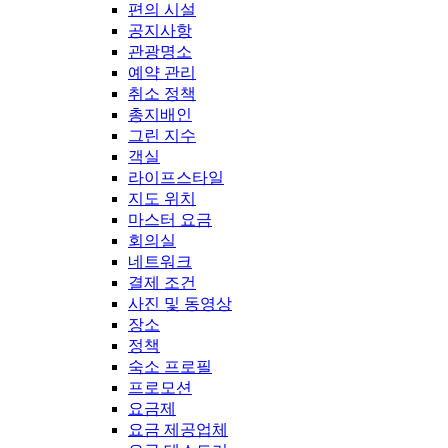
편의 시설
공지사항
관광명소
예약 관리
취소 정책
총지배인
그린 지수
객실
라이프스타일
지도 위치
마스터 요금
회의실
네트워크
결제 조건
사진 및 동영상
장소
정책
숙소 프로필
프로모션
요금제
요금 제공업체