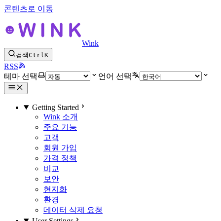
콘텐츠로 이동
Wink
검색
Ctrl
K
RSS
테마 선택
언어 선택
Getting Started
Wink 소개
주요 기능
고객
회원 가입
가격 정책
비교
보안
현지화
환경
데이터 삭제 요청
User Settings