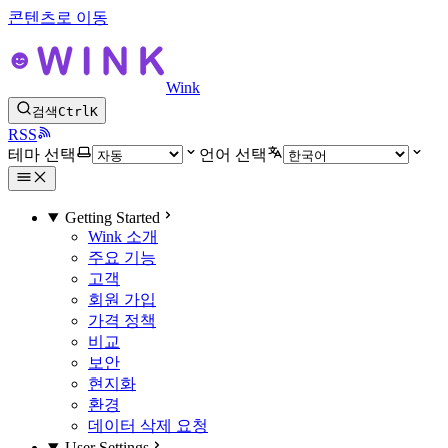
콘텐츠로 이동
Wink
검색
Ctrl
K
RSS
테마 선택
언어 선택
Getting Started
Wink 소개
주요 기능
고객
회원 가입
가격 정책
비교
보안
현지화
환경
데이터 삭제 요청
User Settings