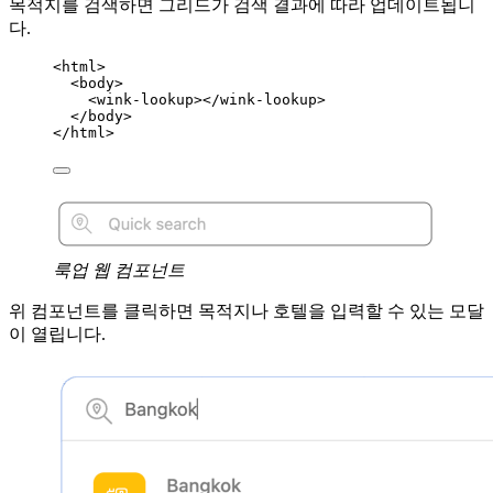
목적지를 검색하면 그리드가 검색 결과에 따라 업데이트됩니
다.
<
html
>
<
body
>
<
wink-lookup
></
wink-lookup
>
</
body
>
</
html
>
룩업 웹 컴포넌트
위 컴포넌트를 클릭하면 목적지나 호텔을 입력할 수 있는 모달
이 열립니다.