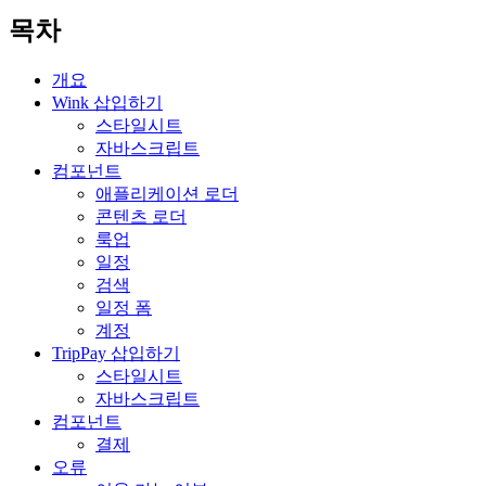
목차
개요
Wink 삽입하기
스타일시트
자바스크립트
컴포넌트
애플리케이션 로더
콘텐츠 로더
룩업
일정
검색
일정 폼
계정
TripPay 삽입하기
스타일시트
자바스크립트
컴포넌트
결제
오류