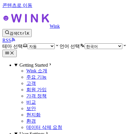
콘텐츠로 이동
Wink
검색
Ctrl
K
RSS
테마 선택
언어 선택
Getting Started
Wink 소개
주요 기능
고객
회원 가입
가격 정책
비교
보안
현지화
환경
데이터 삭제 요청
User Settings