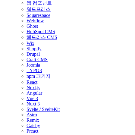
웹 컴포넌트
워드프레스
Squarespace
Webflow
Ghost
HubSpot CMS
헤드리스 CMS
Wix
Shopify
Drupal
Craft CMS
Joomla
TYPO3
npm 패키지
React
Next.js
Angular
Vue 3
Nuxt 3
Svelte / SvelteKit
Astro
Remix
Gatsby
Preact