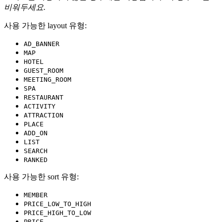
비워두세요.
사용 가능한 layout 유형:
AD_BANNER
MAP
HOTEL
GUEST_ROOM
MEETING_ROOM
SPA
RESTAURANT
ACTIVITY
ATTRACTION
PLACE
ADD_ON
LIST
SEARCH
RANKED
사용 가능한 sort 유형:
MEMBER
PRICE_LOW_TO_HIGH
PRICE_HIGH_TO_LOW
PRICE