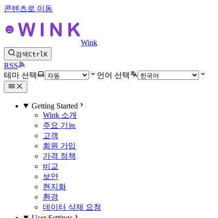
콘텐츠로 이동
Wink
검색
Ctrl
K
RSS
테마 선택
언어 선택
Getting Started
Wink 소개
주요 기능
고객
회원 가입
가격 정책
비교
보안
현지화
환경
데이터 삭제 요청
User Settings