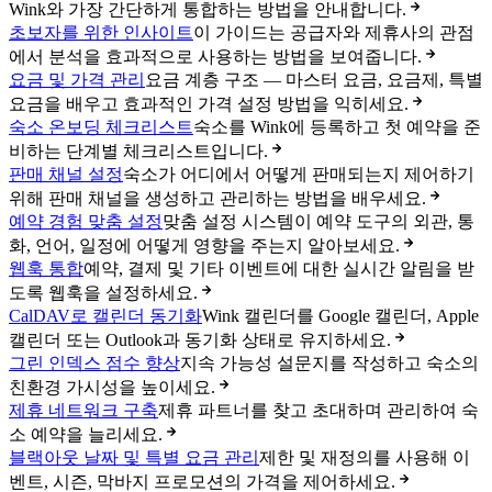
Wink와 가장 간단하게 통합하는 방법을 안내합니다.
초보자를 위한 인사이트
이 가이드는 공급자와 제휴사의 관점
에서 분석을 효과적으로 사용하는 방법을 보여줍니다.
요금 및 가격 관리
요금 계층 구조 — 마스터 요금, 요금제, 특별
요금을 배우고 효과적인 가격 설정 방법을 익히세요.
숙소 온보딩 체크리스트
숙소를 Wink에 등록하고 첫 예약을 준
비하는 단계별 체크리스트입니다.
판매 채널 설정
숙소가 어디에서 어떻게 판매되는지 제어하기
위해 판매 채널을 생성하고 관리하는 방법을 배우세요.
예약 경험 맞춤 설정
맞춤 설정 시스템이 예약 도구의 외관, 통
화, 언어, 일정에 어떻게 영향을 주는지 알아보세요.
웹훅 통합
예약, 결제 및 기타 이벤트에 대한 실시간 알림을 받
도록 웹훅을 설정하세요.
CalDAV로 캘린더 동기화
Wink 캘린더를 Google 캘린더, Apple
캘린더 또는 Outlook과 동기화 상태로 유지하세요.
그린 인덱스 점수 향상
지속 가능성 설문지를 작성하고 숙소의
친환경 가시성을 높이세요.
제휴 네트워크 구축
제휴 파트너를 찾고 초대하며 관리하여 숙
소 예약을 늘리세요.
블랙아웃 날짜 및 특별 요금 관리
제한 및 재정의를 사용해 이
벤트, 시즌, 막바지 프로모션의 가격을 제어하세요.