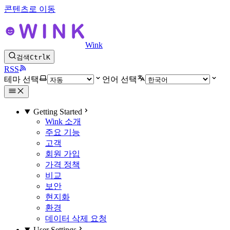
콘텐츠로 이동
Wink
검색
Ctrl
K
RSS
테마 선택
언어 선택
Getting Started
Wink 소개
주요 기능
고객
회원 가입
가격 정책
비교
보안
현지화
환경
데이터 삭제 요청
User Settings