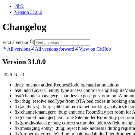
개요
Version 31.0.0
Changelog
Find a version
All versions
All versions forward
View on GitHub
Version 31.0.0
2026. 6. 23.
docs: :memo: added RequestBodu openapi annotations
feat: add Layer C entity-type access control via @RequireMan
feat(channel-manager): :sparkles: expose per-room unitAmoun
fix: :bug: resolve bedType from OTA bed codes in booking ema
fix(analytics): :bug: split studio/extranet booking analytics to
fix(channel-manager): :bug: emit one RoomStay per room for Al
fix(channel-manager): emit one Siteminder RoomStay per room
fix(google-places): :bug: correct scrambled address field mappi
fix(managing-entity): :bug: reject blank address1 during registra
fix(property-aggregate): :bug: repair availability filter dropped 