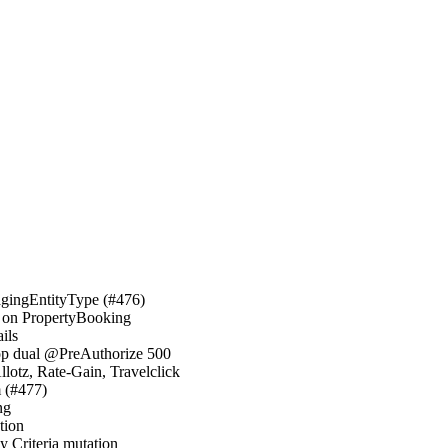
agingEntityType (#476)
t on PropertyBooking
ils
 stop dual @PreAuthorize 500
lotz, Rate-Gain, Travelclick
 (#477)
ng
tion
by Criteria mutation