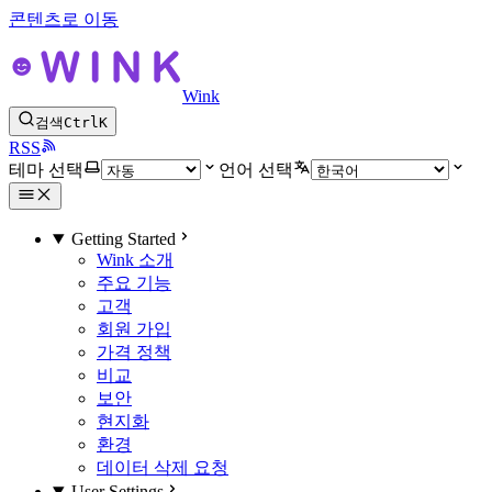
콘텐츠로 이동
Wink
검색
Ctrl
K
RSS
테마 선택
언어 선택
Getting Started
Wink 소개
주요 기능
고객
회원 가입
가격 정책
비교
보안
현지화
환경
데이터 삭제 요청
User Settings