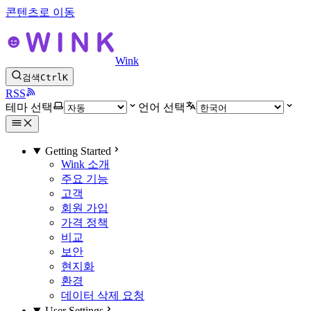
콘텐츠로 이동
Wink
검색
Ctrl
K
RSS
테마 선택
언어 선택
Getting Started
Wink 소개
주요 기능
고객
회원 가입
가격 정책
비교
보안
현지화
환경
데이터 삭제 요청
User Settings