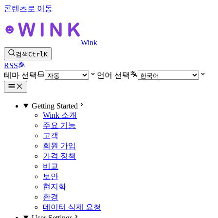
콘텐츠로 이동
Wink
검색
Ctrl
K
RSS
테마 선택
언어 선택
Getting Started
Wink 소개
주요 기능
고객
회원 가입
가격 정책
비교
보안
현지화
환경
데이터 삭제 요청
User Settings