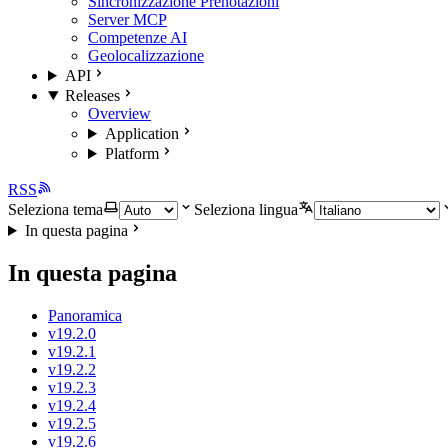
Sincronizzazione Prenotazioni
Server MCP
Competenze AI
Geolocalizzazione
API
Releases
Overview
Application
Platform
RSS
Seleziona tema
Seleziona lingua
In questa pagina
In questa pagina
Panoramica
v19.2.0
v19.2.1
v19.2.2
v19.2.3
v19.2.4
v19.2.5
v19.2.6