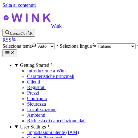
Salta ai contenuti
Wink
Cerca
Ctrl
K
RSS
Seleziona tema
Seleziona lingua
Getting Started
Introduzione a Wink
Caratteristiche principali
Clienti
Registrati
Prezzi
Confronto
Sicurezza
Localizzazione
Ambienti
Richiesta di cancellazione dati
User Settings
Impostazioni utente (IAM)
Cambia Password