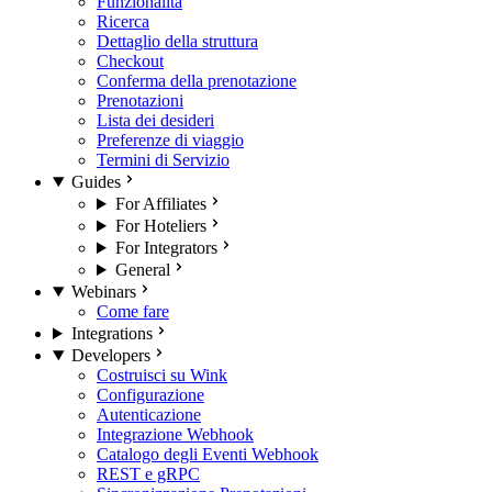
Funzionalità
Ricerca
Dettaglio della struttura
Checkout
Conferma della prenotazione
Prenotazioni
Lista dei desideri
Preferenze di viaggio
Termini di Servizio
Guides
For Affiliates
For Hoteliers
For Integrators
General
Webinars
Come fare
Integrations
Developers
Costruisci su Wink
Configurazione
Autenticazione
Integrazione Webhook
Catalogo degli Eventi Webhook
REST e gRPC