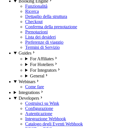
Booking Engine
Funzionalità
Ricerca
Dettaglio della struttura
Checkout
Conferma della prenotazione
Prenotazioni
Lista dei desideri
Preferenze di viaggio
Termini di Servizio
Guides
For Affiliates
For Hoteliers
For Integrators
General
Webinars
Come fare
Integrations
Developers
Costruisci su Wink
Configurazione
Autenticazione
Integrazione Webhook
Catalogo degli Eventi Webhook