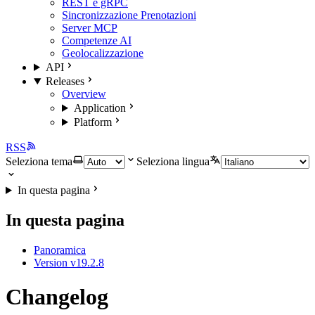
REST e gRPC
Sincronizzazione Prenotazioni
Server MCP
Competenze AI
Geolocalizzazione
API
Releases
Overview
Application
Platform
RSS
Seleziona tema
Seleziona lingua
In questa pagina
In questa pagina
Panoramica
Version v19.2.8
Changelog