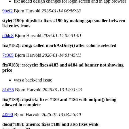
fix: added design changes for login screen and in app browser
9bef2
Bjorn Harvold
2026-01-14 06:56:28
style(#190): :lipstick: fixes #190 by making gap smaller between
list entry icons
d04e8
Bjorn Harvold
2026-01-14 02:31:01
fix(#182): :bug: called markAsDirty() after color is selected
7c365
Bjorn Harvold
2026-01-14 01:45:11
fix(#183): :recycle: fixes #183 and #184 ad banner not showing
price
was a back-end issue
81d55
Bjorn Harvold
2026-01-13 14:31:23
fix(#189): :lipstick: fixes #189 and #186 with output() being
allowed to complete
4f590
Bjorn Harvold
2026-01-13 03:56:40
docs(#188): :memo: fixes #188 and also fixes wink-