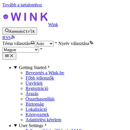
Tovább a tartalomhoz
Wink
Keresés
Ctrl
K
RSS
Téma választás
Nyelv választása
Getting Started
Bevezetés a Wink-be
Főbb jellemzők
Ügyfelek
Regisztráció
Árazás
Összehasonlítás
Biztonság
Lokalizáció
Környezetek
Adattörlési kérelem
User Settings