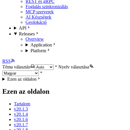
REST és gRPC
Foglalás szinkronizálás
MCP szerverek
AI Készségek
Geolokáció
API
Releases
Overview
Application
Platform
RSS
Téma választás
Nyelv választása
Ezen az oldalon
Ezen az oldalon
Tartalom
v20.1.3
v20.1.4
v20.1.6
v20.1.7
v20.1.8