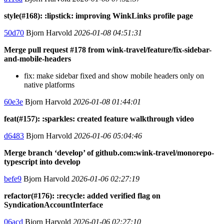
style(#168): :lipstick: improving WinkLinks profile page
50d70
Bjorn Harvold
2026-01-08 04:51:31
Merge pull request #178 from wink-travel/feature/fix-sidebar-
and-mobile-headers
fix: make sidebar fixed and show mobile headers only on
native platforms
60e3e
Bjorn Harvold
2026-01-08 01:44:01
feat(#157): :sparkles: created feature walkthrough video
d6483
Bjorn Harvold
2026-01-06 05:04:46
Merge branch ‘develop’ of github.com:wink-travel/monorepo-
typescript into develop
befe9
Bjorn Harvold
2026-01-06 02:27:19
refactor(#176): :recycle: added verified flag on
SyndicationAccountInterface
06acd
Bjorn Harvold
2026-01-06 02:27:10