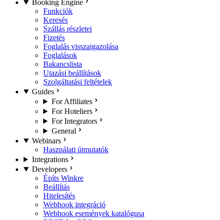
Booking Engine
Funkciók
Keresés
Szállás részletei
Fizetés
Foglalás visszaigazolása
Foglalások
Bakancslista
Utazási beállítások
Szolgáltatási feltételek
Guides
For Affiliates
For Hoteliers
For Integrators
General
Webinars
Használati útmutatók
Integrations
Developers
Építs Winkre
Beállítás
Hitelesítés
Webhook integráció
Webhook események katalógusa