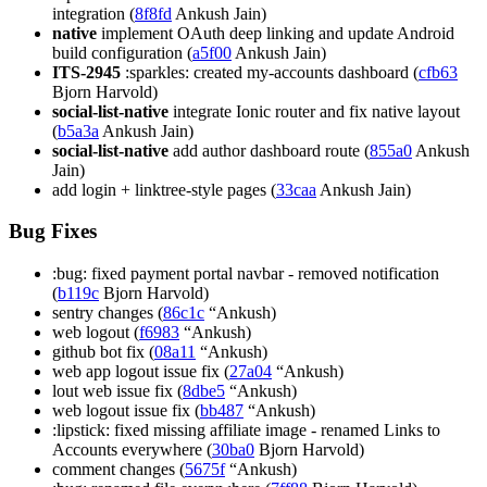
integration (
8f8fd
Ankush Jain)
native
implement OAuth deep linking and update Android
build configuration (
a5f00
Ankush Jain)
ITS-2945
:sparkles: created my-accounts dashboard (
cfb63
Bjorn Harvold)
social-list-native
integrate Ionic router and fix native layout
(
b5a3a
Ankush Jain)
social-list-native
add author dashboard route (
855a0
Ankush
Jain)
add login + linktree-style pages (
33caa
Ankush Jain)
Bug Fixes
:bug: fixed payment portal navbar - removed notification
(
b119c
Bjorn Harvold)
sentry changes (
86c1c
“Ankush)
web logout (
f6983
“Ankush)
github bot fix (
08a11
“Ankush)
web app logout issue fix (
27a04
“Ankush)
lout web issue fix (
8dbe5
“Ankush)
web logout issue fix (
bb487
“Ankush)
:lipstick: fixed missing affiliate image - renamed Links to
Accounts everywhere (
30ba0
Bjorn Harvold)
comment changes (
5675f
“Ankush)