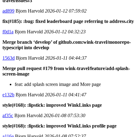
travel/issues#3
ad899
Bjorn Harvold
2026-01-12 07:59:02
fix(#185): :bug: fixed leaderboard page referring to address.city
f0d1a
Bjorn Harvold
2026-01-12 04:32:23
Merge branch ‘develop’ of github.com:wink-travel/monorepo-
typescript into develop
1563d
Bjorn Harvold
2026-01-11 04:44:37
Merge pull request #179 from wink-travel/feature/add-splash-
screen-image
feat: add splash screen image and More page
e132b
Bjorn Harvold
2026-01-11 04:41:47
style(#168): :lipstick: improved WinkLinks page
af35c
Bjorn Harvold
2026-01-08 07:53:30
style(#168): :lipstick: improved WinkLinks profile page
a116a
Bjorn Harvold
2026-01-08 07:52:37