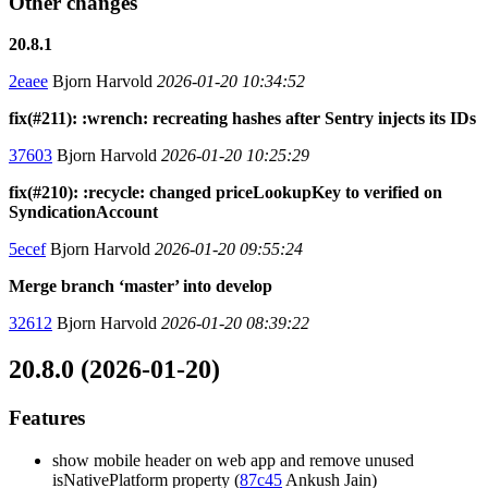
Other changes
20.8.1
2eaee
Bjorn Harvold
2026-01-20 10:34:52
fix(#211): :wrench: recreating hashes after Sentry injects its IDs
37603
Bjorn Harvold
2026-01-20 10:25:29
fix(#210): :recycle: changed priceLookupKey to verified on
SyndicationAccount
5ecef
Bjorn Harvold
2026-01-20 09:55:24
Merge branch ‘master’ into develop
32612
Bjorn Harvold
2026-01-20 08:39:22
20.8.0 (2026-01-20)
Features
show mobile header on web app and remove unused
isNativePlatform property (
87c45
Ankush Jain)