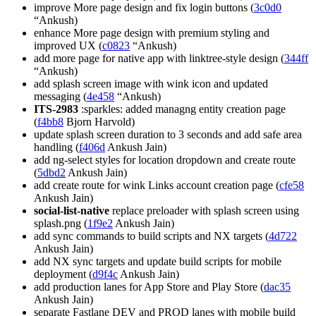
improve More page design and fix login buttons (
3c0d0
“Ankush)
enhance More page design with premium styling and
improved UX (
c0823
“Ankush)
add more page for native app with linktree-style design (
344ff
“Ankush)
add splash screen image with wink icon and updated
messaging (
4e458
“Ankush)
ITS-2983
:sparkles: added managng entity creation page
(
f4bb8
Bjorn Harvold)
update splash screen duration to 3 seconds and add safe area
handling (
f406d
Ankush Jain)
add ng-select styles for location dropdown and create route
(
5dbd2
Ankush Jain)
add create route for wink Links account creation page (
cfe58
Ankush Jain)
social-list-native
replace preloader with splash screen using
splash.png (
1f9e2
Ankush Jain)
add sync commands to build scripts and NX targets (
4d722
Ankush Jain)
add NX sync targets and update build scripts for mobile
deployment (
d9f4c
Ankush Jain)
add production lanes for App Store and Play Store (
dac35
Ankush Jain)
separate Fastlane DEV and PROD lanes with mobile build