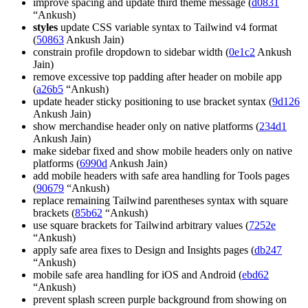
improve spacing and update third theme message (
d0831
“Ankush)
styles
update CSS variable syntax to Tailwind v4 format
(
50863
Ankush Jain)
constrain profile dropdown to sidebar width (
0e1c2
Ankush
Jain)
remove excessive top padding after header on mobile app
(
a26b5
“Ankush)
update header sticky positioning to use bracket syntax (
9d126
Ankush Jain)
show merchandise header only on native platforms (
234d1
Ankush Jain)
make sidebar fixed and show mobile headers only on native
platforms (
6990d
Ankush Jain)
add mobile headers with safe area handling for Tools pages
(
90679
“Ankush)
replace remaining Tailwind parentheses syntax with square
brackets (
85b62
“Ankush)
use square brackets for Tailwind arbitrary values (
7252e
“Ankush)
apply safe area fixes to Design and Insights pages (
db247
“Ankush)
mobile safe area handling for iOS and Android (
ebd62
“Ankush)
prevent splash screen purple background from showing on