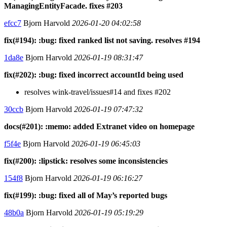
ManagingEntityFacade. fixes #203
efcc7
Bjorn Harvold
2026-01-20 04:02:58
fix(#194): :bug: fixed ranked list not saving. resolves #194
1da8e
Bjorn Harvold
2026-01-19 08:31:47
fix(#202): :bug: fixed incorrect accountId being used
resolves wink-travel/issues#14 and fixes #202
30ccb
Bjorn Harvold
2026-01-19 07:47:32
docs(#201): :memo: added Extranet video on homepage
f5f4e
Bjorn Harvold
2026-01-19 06:45:03
fix(#200): :lipstick: resolves some inconsistencies
154f8
Bjorn Harvold
2026-01-19 06:16:27
fix(#199): :bug: fixed all of May’s reported bugs
48b0a
Bjorn Harvold
2026-01-19 05:19:29