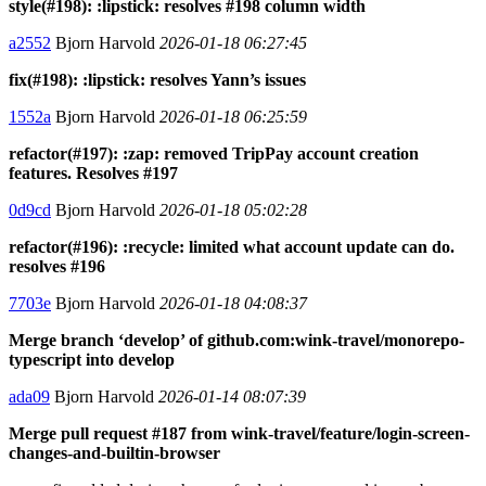
style(#198): :lipstick: resolves #198 column width
a2552
Bjorn Harvold
2026-01-18 06:27:45
fix(#198): :lipstick: resolves Yann’s issues
1552a
Bjorn Harvold
2026-01-18 06:25:59
refactor(#197): :zap: removed TripPay account creation
features. Resolves #197
0d9cd
Bjorn Harvold
2026-01-18 05:02:28
refactor(#196): :recycle: limited what account update can do.
resolves #196
7703e
Bjorn Harvold
2026-01-18 04:08:37
Merge branch ‘develop’ of github.com:wink-travel/monorepo-
typescript into develop
ada09
Bjorn Harvold
2026-01-14 08:07:39
Merge pull request #187 from wink-travel/feature/login-screen-
changes-and-builtin-browser