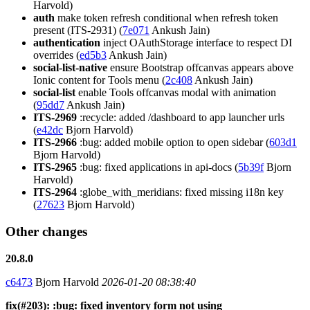
Harvold)
auth
make token refresh conditional when refresh token
present (ITS-2931) (
7e071
Ankush Jain)
authentication
inject OAuthStorage interface to respect DI
overrides (
ed5b3
Ankush Jain)
social-list-native
ensure Bootstrap offcanvas appears above
Ionic content for Tools menu (
2c408
Ankush Jain)
social-list
enable Tools offcanvas modal with animation
(
95dd7
Ankush Jain)
ITS-2969
:recycle: added /dashboard to app launcher urls
(
e42dc
Bjorn Harvold)
ITS-2966
:bug: added mobile option to open sidebar (
603d1
Bjorn Harvold)
ITS-2965
:bug: fixed applications in api-docs (
5b39f
Bjorn
Harvold)
ITS-2964
:globe_with_meridians: fixed missing i18n key
(
27623
Bjorn Harvold)
Other changes
20.8.0
c6473
Bjorn Harvold
2026-01-20 08:38:40
fix(#203): :bug: fixed inventory form not using