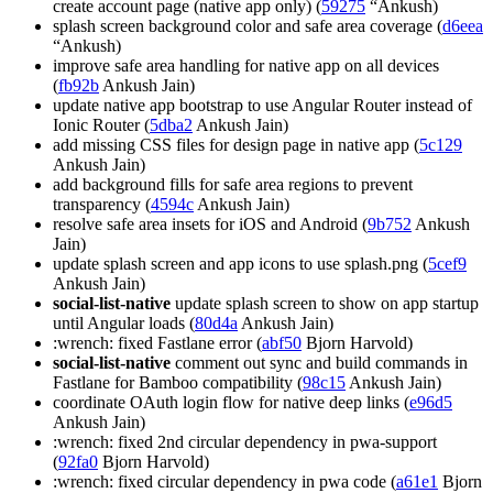
create account page (native app only) (
59275
“Ankush)
splash screen background color and safe area coverage (
d6eea
“Ankush)
improve safe area handling for native app on all devices
(
fb92b
Ankush Jain)
update native app bootstrap to use Angular Router instead of
Ionic Router (
5dba2
Ankush Jain)
add missing CSS files for design page in native app (
5c129
Ankush Jain)
add background fills for safe area regions to prevent
transparency (
4594c
Ankush Jain)
resolve safe area insets for iOS and Android (
9b752
Ankush
Jain)
update splash screen and app icons to use splash.png (
5cef9
Ankush Jain)
social-list-native
update splash screen to show on app startup
until Angular loads (
80d4a
Ankush Jain)
:wrench: fixed Fastlane error (
abf50
Bjorn Harvold)
social-list-native
comment out sync and build commands in
Fastlane for Bamboo compatibility (
98c15
Ankush Jain)
coordinate OAuth login flow for native deep links (
e96d5
Ankush Jain)
:wrench: fixed 2nd circular dependency in pwa-support
(
92fa0
Bjorn Harvold)
:wrench: fixed circular dependency in pwa code (
a61e1
Bjorn