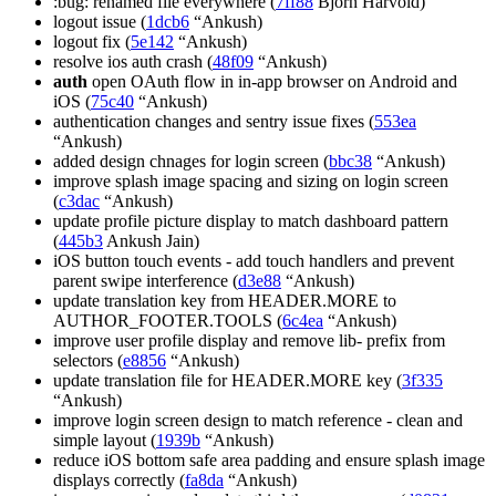
:bug: renamed file everywhere (
7ff88
Bjorn Harvold)
logout issue (
1dcb6
“Ankush)
logout fix (
5e142
“Ankush)
resolve ios auth crash (
48f09
“Ankush)
auth
open OAuth flow in in-app browser on Android and
iOS (
75c40
“Ankush)
authentication changes and sentry issue fixes (
553ea
“Ankush)
added design chnages for login screen (
bbc38
“Ankush)
improve splash image spacing and sizing on login screen
(
c3dac
“Ankush)
update profile picture display to match dashboard pattern
(
445b3
Ankush Jain)
iOS button touch events - add touch handlers and prevent
parent swipe interference (
d3e88
“Ankush)
update translation key from HEADER.MORE to
AUTHOR_FOOTER.TOOLS (
6c4ea
“Ankush)
improve user profile display and remove lib- prefix from
selectors (
e8856
“Ankush)
update translation file for HEADER.MORE key (
3f335
“Ankush)
improve login screen design to match reference - clean and
simple layout (
1939b
“Ankush)
reduce iOS bottom safe area padding and ensure splash image
displays correctly (
fa8da
“Ankush)