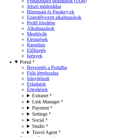
Felhasználói beállítások (IAM)
Jelszó módosítása
Biztonság és Passkey-ek
Engedélyezett alkalmazások
Profil frissítése
Alkalmazások
Meghívók
Elemzések
Ranglista
Előfizetés
Igények
Portal
Bevezetés a Portalba
Fiók létrehozása
Irányítópult
Feladatok
Értesítések
Extranet
Link Manager
Payment
Settings
Social
Studio
Travel Agent