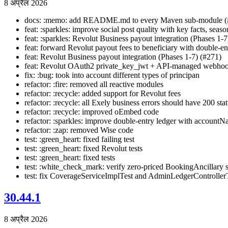
8 अप्रैल 2026
docs: :memo: add README.md to every Maven sub-module (
feat: :sparkles: improve social post quality with key facts, seaso
feat: :sparkles: Revolut Business payout integration (Phases 1-7
feat: forward Revolut payout fees to beneficiary with double-ent
feat: Revolut Business payout integration (Phases 1-7) (#271)
feat: Revolut OAuth2 private_key_jwt + API-managed webhoo
fix: :bug: took into account different types of principan
refactor: :fire: removed all reactive modules
refactor: :recycle: added support for Revolut fees
refactor: :recycle: all Exely business errors should have 200 sta
refactor: :recycle: improved oEmbed code
refactor: :sparkles: improve double-entry ledger with accountN
refactor: :zap: removed Wise code
test: :green_heart: fixed failing test
test: :green_heart: fixed Revolut tests
test: :green_heart: fixed tests
test: :white_check_mark: verify zero-priced BookingAncillary s
test: fix CoverageServiceImplTest and AdminLedgerControllerT
30.44.1
8 अप्रैल 2026