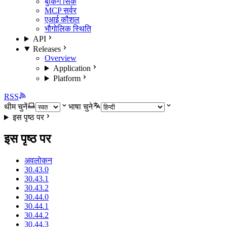
बुकिंग सिंक
MCP सर्वर
एआई कौशल
भौगोलिक स्थिति
API
Releases
Overview
Application
Platform
RSS
थीम चुनें
भाषा चुने
इस पृष्ठ पर
इस पृष्ठ पर
अवलोकन
30.43.0
30.43.1
30.43.2
30.44.0
30.44.1
30.44.2
30.44.3