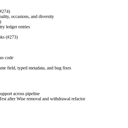
#274)
nality, occasions, and diversity
)
ry ledger entries
ks (#273)
tus code
ame field, typed metadata, and bug fixes
upport across pipeline
est after Wise removal and withdrawal refactor