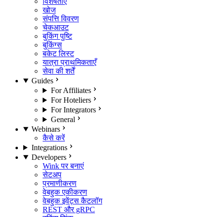
विशेषताएँ
खोज
संपत्ति विवरण
चेकआउट
बुकिंग पुष्टि
बुकिंग्स
बकेट लिस्ट
यात्रा प्राथमिकताएँ
सेवा की शर्तें
Guides
For Affiliates
For Hoteliers
For Integrators
General
Webinars
कैसे करें
Integrations
Developers
Wink पर बनाएं
सेटअप
प्रमाणीकरण
वेबहुक एकीकरण
वेबहुक इवेंट्स कैटलॉग
REST और gRPC