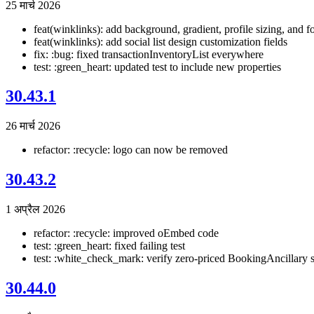
25 मार्च 2026
feat(winklinks): add background, gradient, profile sizing, and fo
feat(winklinks): add social list design customization fields
fix: :bug: fixed transactionInventoryList everywhere
test: :green_heart: updated test to include new properties
30.43.1
26 मार्च 2026
refactor: :recycle: logo can now be removed
30.43.2
1 अप्रैल 2026
refactor: :recycle: improved oEmbed code
test: :green_heart: fixed failing test
test: :white_check_mark: verify zero-priced BookingAncillary s
30.44.0