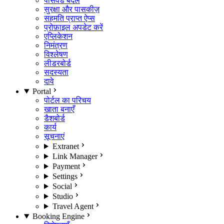
पासवर्ड बदलें
सुरक्षा और पासकीज़
सहमति प्राप्त ऐप्स
प्रोफ़ाइल अपडेट करें
एप्लिकेशन
निमंत्रण
विश्लेषण
लीडरबोर्ड
सदस्यता
दावे
Portal
पोर्टल का परिचय
खाता बनाएँ
डैशबोर्ड
कार्य
सूचनाएं
Extranet
Link Manager
Payment
Settings
Social
Studio
Travel Agent
Booking Engine