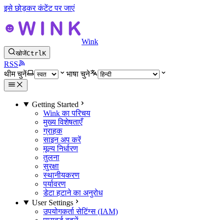
इसे छोड़कर कंटेंट पर जाएं
Wink
खोजें
Ctrl
K
RSS
थीम चुनें
भाषा चुने
Getting Started
Wink का परिचय
मुख्य विशेषताएँ
ग्राहक
साइन अप करें
मूल्य निर्धारण
तुलना
सुरक्षा
स्थानीयकरण
पर्यावरण
डेटा हटाने का अनुरोध
User Settings
उपयोगकर्ता सेटिंग्स (IAM)