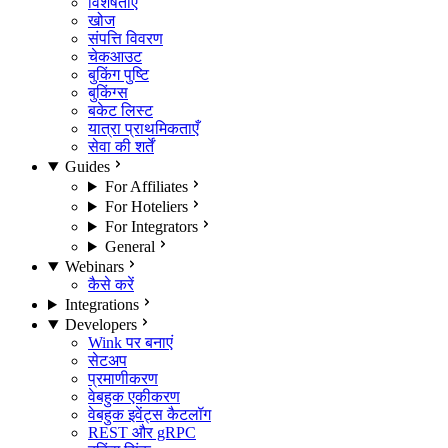
विशेषताएँ
खोज
संपत्ति विवरण
चेकआउट
बुकिंग पुष्टि
बुकिंग्स
बकेट लिस्ट
यात्रा प्राथमिकताएँ
सेवा की शर्तें
Guides
For Affiliates
For Hoteliers
For Integrators
General
Webinars
कैसे करें
Integrations
Developers
Wink पर बनाएं
सेटअप
प्रमाणीकरण
वेबहुक एकीकरण
वेबहुक इवेंट्स कैटलॉग
REST और gRPC