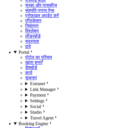
पासवर्ड बदलें
सुरक्षा और पासकीज़
सहमति प्राप्त ऐप्स
प्रोफ़ाइल अपडेट करें
एप्लिकेशन
निमंत्रण
विश्लेषण
लीडरबोर्ड
सदस्यता
दावे
Portal
पोर्टल का परिचय
खाता बनाएँ
डैशबोर्ड
कार्य
सूचनाएं
Extranet
Link Manager
Payment
Settings
Social
Studio
Travel Agent
Booking Engine