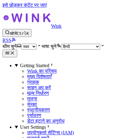
इसे छोड़कर कंटेंट पर जाएं
Wink
खोजें
Ctrl
K
RSS
थीम चुनें
भाषा चुने
Getting Started
Wink का परिचय
मुख्य विशेषताएँ
ग्राहक
साइन अप करें
मूल्य निर्धारण
तुलना
सुरक्षा
स्थानीयकरण
पर्यावरण
डेटा हटाने का अनुरोध
User Settings
उपयोगकर्ता सेटिंग्स (IAM)