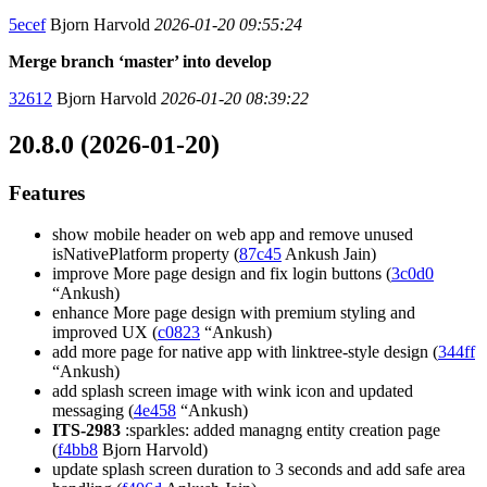
5ecef
Bjorn Harvold
2026-01-20 09:55:24
Merge branch ‘master’ into develop
32612
Bjorn Harvold
2026-01-20 08:39:22
20.8.0 (2026-01-20)
Features
show mobile header on web app and remove unused
isNativePlatform property (
87c45
Ankush Jain)
improve More page design and fix login buttons (
3c0d0
“Ankush)
enhance More page design with premium styling and
improved UX (
c0823
“Ankush)
add more page for native app with linktree-style design (
344ff
“Ankush)
add splash screen image with wink icon and updated
messaging (
4e458
“Ankush)
ITS-2983
:sparkles: added managng entity creation page
(
f4bb8
Bjorn Harvold)
update splash screen duration to 3 seconds and add safe area