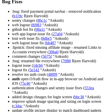
Bug Fixes
:bug: fixed payment portal navbar - removed notification
(
b119c
Bjorn Harvold)
sentry changes (
86c1c
“Ankush)
web logout (
f6983
“Ankush)
github bot fix (
08a11
“Ankush)
web app logout issue fix (
27a04
“Ankush)
lout web issue fix (
8dbe5
“Ankush)
web logout issue fix (
bb487
“Ankush)
:lipstick: fixed missing affiliate image - renamed Links to
Accounts everywhere (
30ba0
Bjorn Harvold)
comment changes (
5675f
“Ankush)
:bug: renamed file everywhere (
7ff88
Bjorn Harvold)
logout issue (
1dcb6
“Ankush)
logout fix (
5e142
“Ankush)
resolve ios auth crash (
48f09
“Ankush)
auth
open OAuth flow in in-app browser on Android and
iOS (
75c40
“Ankush)
authentication changes and sentry issue fixes (
553ea
“Ankush)
added design chnages for login screen (
bbc38
“Ankush)
improve splash image spacing and sizing on login screen
(
c3dac
“Ankush)
update profile picture display to match dashboard pattern