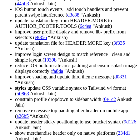
(
445b3
Ankush Jain)
iOS button touch events - add touch handlers and prevent
parent swipe interference (
d3e88
“Ankush)
update translation key from HEADER.MORE to
AUTHOR_FOOTER.TOOLS (
6c4ea
“Ankush)
improve user profile display and remove lib- prefix from
selectors (
e8856
“Ankush)
update translation file for HEADER.MORE key (
3f335
“Ankush)
improve login screen design to match reference - clean and
simple layout (
1939b
“Ankush)
reduce iOS bottom safe area padding and ensure splash image
displays correctly (
fa8da
“Ankush)
improve spacing and update third theme message (
d0831
“Ankush)
styles
update CSS variable syntax to Tailwind v4 format
(
50863
Ankush Jain)
constrain profile dropdown to sidebar width (
0e1c2
Ankush
Jain)
remove excessive top padding after header on mobile app
(
a26b5
“Ankush)
update header sticky positioning to use bracket syntax (
9d126
Ankush Jain)
show merchandise header only on native platforms (
234d1
Ankush Jain)