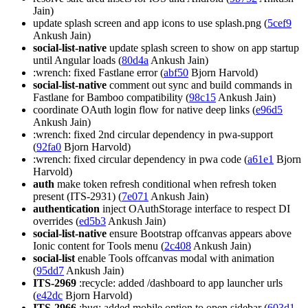
Jain)
update splash screen and app icons to use splash.png (
5cef9
Ankush Jain)
social-list-native
update splash screen to show on app startup
until Angular loads (
80d4a
Ankush Jain)
:wrench: fixed Fastlane error (
abf50
Bjorn Harvold)
social-list-native
comment out sync and build commands in
Fastlane for Bamboo compatibility (
98c15
Ankush Jain)
coordinate OAuth login flow for native deep links (
e96d5
Ankush Jain)
:wrench: fixed 2nd circular dependency in pwa-support
(
92fa0
Bjorn Harvold)
:wrench: fixed circular dependency in pwa code (
a61e1
Bjorn
Harvold)
auth
make token refresh conditional when refresh token
present (ITS-2931) (
7e071
Ankush Jain)
authentication
inject OAuthStorage interface to respect DI
overrides (
ed5b3
Ankush Jain)
social-list-native
ensure Bootstrap offcanvas appears above
Ionic content for Tools menu (
2c408
Ankush Jain)
social-list
enable Tools offcanvas modal with animation
(
95dd7
Ankush Jain)
ITS-2969
:recycle: added /dashboard to app launcher urls
(
e42dc
Bjorn Harvold)
ITS-2966
:bug: added mobile option to open sidebar (
603d1