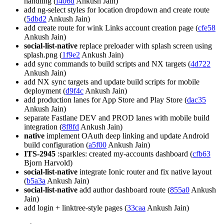
handling (
f406d
Ankush Jain)
add ng-select styles for location dropdown and create route
(
5dbd2
Ankush Jain)
add create route for wink Links account creation page (
cfe58
Ankush Jain)
social-list-native
replace preloader with splash screen using
splash.png (
1f9e2
Ankush Jain)
add sync commands to build scripts and NX targets (
4d722
Ankush Jain)
add NX sync targets and update build scripts for mobile
deployment (
d9f4c
Ankush Jain)
add production lanes for App Store and Play Store (
dac35
Ankush Jain)
separate Fastlane DEV and PROD lanes with mobile build
integration (
8f8fd
Ankush Jain)
native
implement OAuth deep linking and update Android
build configuration (
a5f00
Ankush Jain)
ITS-2945
:sparkles: created my-accounts dashboard (
cfb63
Bjorn Harvold)
social-list-native
integrate Ionic router and fix native layout
(
b5a3a
Ankush Jain)
social-list-native
add author dashboard route (
855a0
Ankush
Jain)
add login + linktree-style pages (
33caa
Ankush Jain)