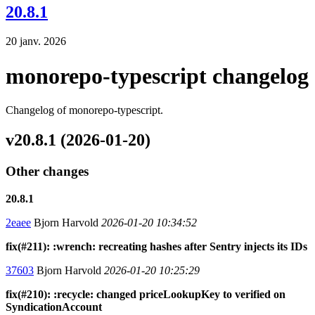
20.8.1
20 janv. 2026
monorepo-typescript changelog
Changelog of monorepo-typescript.
v20.8.1 (2026-01-20)
Other changes
20.8.1
2eaee
Bjorn Harvold
2026-01-20 10:34:52
fix(#211): :wrench: recreating hashes after Sentry injects its IDs
37603
Bjorn Harvold
2026-01-20 10:25:29
fix(#210): :recycle: changed priceLookupKey to verified on
SyndicationAccount