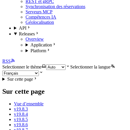
REST et gRPC
Synchronisation des réservations
Serveurs MCP
Compétences IA
Géolocalisation
API
Releases
Overview
Application
Platform
RSS
Selectionner le thème
Selectionner la langue
Sur cette page
Sur cette page
Vue d’ensemble
v19.8.3
v19.8.4
v19.8.5
v19.8.6
v19.8.7