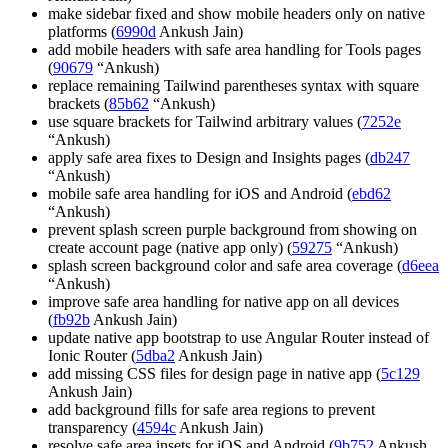
make sidebar fixed and show mobile headers only on native
platforms (
6990d
Ankush Jain)
add mobile headers with safe area handling for Tools pages
(
90679
“Ankush)
replace remaining Tailwind parentheses syntax with square
brackets (
85b62
“Ankush)
use square brackets for Tailwind arbitrary values (
7252e
“Ankush)
apply safe area fixes to Design and Insights pages (
db247
“Ankush)
mobile safe area handling for iOS and Android (
ebd62
“Ankush)
prevent splash screen purple background from showing on
create account page (native app only) (
59275
“Ankush)
splash screen background color and safe area coverage (
d6eea
“Ankush)
improve safe area handling for native app on all devices
(
fb92b
Ankush Jain)
update native app bootstrap to use Angular Router instead of
Ionic Router (
5dba2
Ankush Jain)
add missing CSS files for design page in native app (
5c129
Ankush Jain)
add background fills for safe area regions to prevent
transparency (
4594c
Ankush Jain)
resolve safe area insets for iOS and Android (
9b752
Ankush