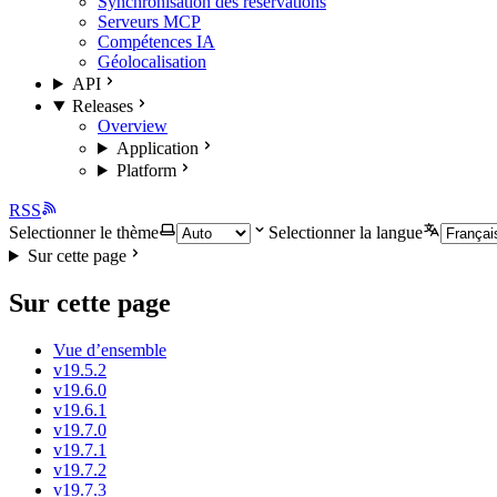
Synchronisation des réservations
Serveurs MCP
Compétences IA
Géolocalisation
API
Releases
Overview
Application
Platform
RSS
Selectionner le thème
Selectionner la langue
Sur cette page
Sur cette page
Vue d’ensemble
v19.5.2
v19.6.0
v19.6.1
v19.7.0
v19.7.1
v19.7.2
v19.7.3