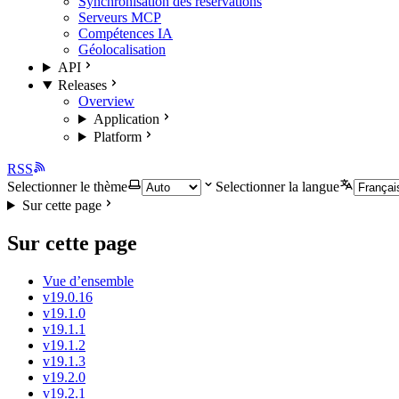
Synchronisation des réservations
Serveurs MCP
Compétences IA
Géolocalisation
API
Releases
Overview
Application
Platform
RSS
Selectionner le thème
Selectionner la langue
Sur cette page
Sur cette page
Vue d’ensemble
v19.0.16
v19.1.0
v19.1.1
v19.1.2
v19.1.3
v19.2.0
v19.2.1