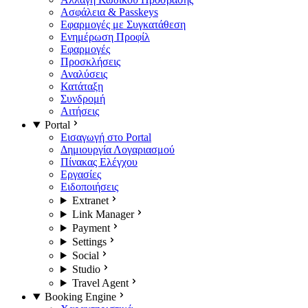
Ασφάλεια & Passkeys
Εφαρμογές με Συγκατάθεση
Ενημέρωση Προφίλ
Εφαρμογές
Προσκλήσεις
Αναλύσεις
Κατάταξη
Συνδρομή
Αιτήσεις
Portal
Εισαγωγή στο Portal
Δημιουργία Λογαριασμού
Πίνακας Ελέγχου
Εργασίες
Ειδοποιήσεις
Extranet
Link Manager
Payment
Settings
Social
Studio
Travel Agent
Booking Engine