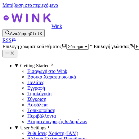
Μετάβαση στο περιεχόμενο
Wink
Αναζήτηση
Ctrl
K
RSS
Επιλογή χρωματικού θέματος
Επιλογή γλώσσας
Getting Started
Εισαγωγή στο Wink
Βασικά Χαρακτηριστικά
Πελάτες
Εγγραφή
Τιμολόγηση
Σύγκριση
Ασφάλεια
Τοπικοποίηση
Περιβάλλοντα
Αίτημα διαγραφής δεδομένων
User Settings
Ρυθμίσεις Χρήστη (IAM)
Αλλαγή Κωδικού Πρόσβασης