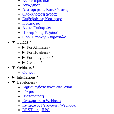
Χαρακτηριστικά
Αναζήτηση
Λεπτομέρειες Καταλύματος
Ολοκλήρωση αγοράς
Επιβεβαίωση Κράτησης
Κρατήσεις
Λίστα Επιθυμιών
Προτιμήσεις Ταξιδιού
Όροι Παροχής Υπηρεσιών
Guides
For Affiliates
For Hoteliers
For Integrators
General
Webinars
Οδηγοί
Integrations
Developers
Δημιουργήστε πάνω στο Wink
Ρύθμιση
Πιστοποίηση
Ενσωμάτωση Webhook
Κατάλογος Γεγονότων Webhook
REST και gRPC