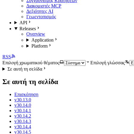
Συγχρονισμός Κρατήσεων
Διακομιστές MCP
Δεξιότητες AI
Γεωεντοπισμός
API
Releases
Overview
Application
Platform
RSS
Επιλογή χρωματικού θέματος
Επιλογή γλώσσας
Σε αυτή τη σελίδα
Σε αυτή τη σελίδα
Επισκόπηση
v30.13.0
v30.14.0
v30.14.1
v30.14.2
v30.14.3
v30.14.4
v30.14.5