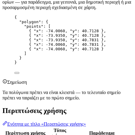
ορίων — για παράδειγμα, μια γειτονιά, μια δημοτική περιοχή ή μια
προσαρμοσμένη περιοχή σχεδιασμένη σε χάρτη.
{
"polygon"
: {
"points"
: [
{ 
"x"
: 
-74.0060
, 
"y"
: 
40.7128
 },
{ 
"x"
: 
-73.9350
, 
"y"
: 
40.7128
 },
{ 
"x"
: 
-73.9350
, 
"y"
: 
40.7831
 },
{ 
"x"
: 
-74.0060
, 
"y"
: 
40.7831
 },
{ 
"x"
: 
-74.0060
, 
"y"
: 
40.7128
 }
]
}
}
Σημείωση
Τα πολύγωνα πρέπει να είναι κλειστά — το τελευταίο σημείο
πρέπει να ταιριάζει με το πρώτο σημείο.
Περιπτώσεις χρήσης
Ενότητα με τίτλο «Περιπτώσεις χρήσης»
Τύπος
Περίπτωση χρήσης
Παράδειγμα