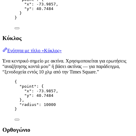
"x"
: 
-73.9857
,
"y"
: 
40.7484
}
}
Κύκλος
Ενότητα με τίτλο «Κύκλος»
Ένα κεντρικό σημείο με ακτίνα. Χρησιμοποιείται για ερωτήσεις
“αναζήτησης κοντά μου” ή βάσει ακτίνας — για παράδειγμα,
“ξενοδοχεία εντός 10 χλμ από την Times Square.”
{
"point"
: {
"x"
: 
-73.9857
,
"y"
: 
40.7484
},
"radius"
: 
10000
}
Ορθογώνιο