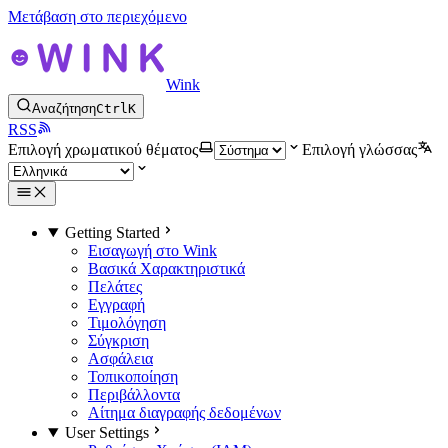
Μετάβαση στο περιεχόμενο
Wink
Αναζήτηση
Ctrl
K
RSS
Επιλογή χρωματικού θέματος
Επιλογή γλώσσας
Getting Started
Εισαγωγή στο Wink
Βασικά Χαρακτηριστικά
Πελάτες
Εγγραφή
Τιμολόγηση
Σύγκριση
Ασφάλεια
Τοπικοποίηση
Περιβάλλοντα
Αίτημα διαγραφής δεδομένων
User Settings