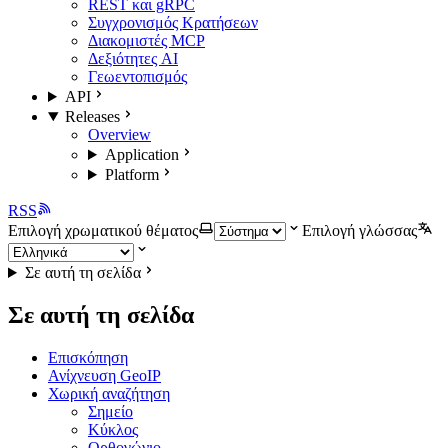
REST και gRPC
Συγχρονισμός Κρατήσεων
Διακομιστές MCP
Δεξιότητες AI
Γεωεντοπισμός
API
Releases
Overview
Application
Platform
RSS
Επιλογή χρωματικού θέματος
Επιλογή γλώσσας
Σε αυτή τη σελίδα
Σε αυτή τη σελίδα
Επισκόπηση
Ανίχνευση GeoIP
Χωρική αναζήτηση
Σημείο
Κύκλος
Ορθογώνιο