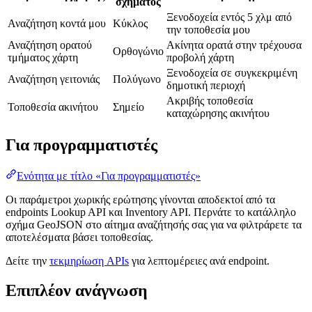
σχήματος
Ξενοδοχεία εντός 5 χλμ από
Αναζήτηση κοντά μου
Κύκλος
την τοποθεσία μου
Αναζήτηση ορατού
Ακίνητα ορατά στην τρέχουσα
Ορθογώνιο
τμήματος χάρτη
προβολή χάρτη
Ξενοδοχεία σε συγκεκριμένη
Αναζήτηση γειτονιάς
Πολύγωνο
δημοτική περιοχή
Ακριβής τοποθεσία
Τοποθεσία ακινήτου
Σημείο
καταχώρησης ακινήτου
Για προγραμματιστές
Ενότητα με τίτλο «Για προγραμματιστές»
Οι παράμετροι χωρικής ερώτησης γίνονται αποδεκτοί από τα
endpoints Lookup API και Inventory API. Περνάτε το κατάλληλο
σχήμα GeoJSON στο αίτημα αναζήτησής σας για να φιλτράρετε τα
αποτελέσματα βάσει τοποθεσίας.
Δείτε την
τεκμηρίωση APIs
για λεπτομέρειες ανά endpoint.
Επιπλέον ανάγνωση