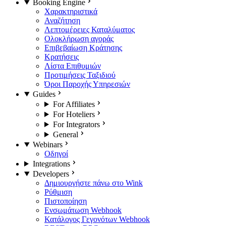
Booking Engine
Χαρακτηριστικά
Αναζήτηση
Λεπτομέρειες Καταλύματος
Ολοκλήρωση αγοράς
Επιβεβαίωση Κράτησης
Κρατήσεις
Λίστα Επιθυμιών
Προτιμήσεις Ταξιδιού
Όροι Παροχής Υπηρεσιών
Guides
For Affiliates
For Hoteliers
For Integrators
General
Webinars
Οδηγοί
Integrations
Developers
Δημιουργήστε πάνω στο Wink
Ρύθμιση
Πιστοποίηση
Ενσωμάτωση Webhook
Κατάλογος Γεγονότων Webhook