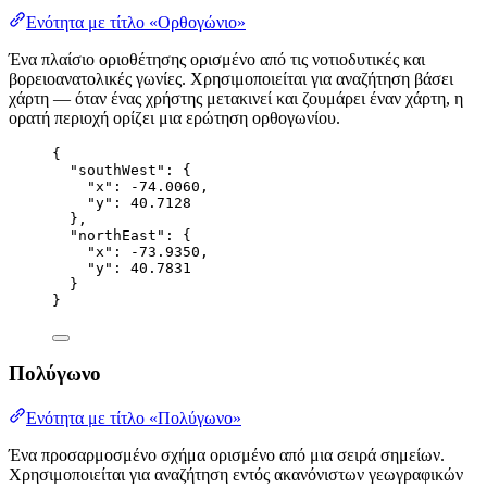
Ενότητα με τίτλο «Ορθογώνιο»
Ένα πλαίσιο οριοθέτησης ορισμένο από τις νοτιοδυτικές και
βορειοανατολικές γωνίες. Χρησιμοποιείται για αναζήτηση βάσει
χάρτη — όταν ένας χρήστης μετακινεί και ζουμάρει έναν χάρτη, η
ορατή περιοχή ορίζει μια ερώτηση ορθογωνίου.
{
"southWest"
: {
"x"
: 
-74.0060
,
"y"
: 
40.7128
},
"northEast"
: {
"x"
: 
-73.9350
,
"y"
: 
40.7831
}
}
Πολύγωνο
Ενότητα με τίτλο «Πολύγωνο»
Ένα προσαρμοσμένο σχήμα ορισμένο από μια σειρά σημείων.
Χρησιμοποιείται για αναζήτηση εντός ακανόνιστων γεωγραφικών