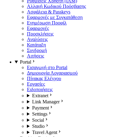
Ρυθμίσεις Χρήστη (IAM)
Αλλαγή Κωδικού Πρόσβασης
Ασφάλεια & Passkeys
Εφαρμογές με Συγκατάθεση
Ενημέρωση Προφίλ
Εφαρμογές
Προσκλήσεις
Αναλύσεις
Κατάταξη
Συνδρομή
Αιτήσεις
Portal
Εισαγωγή στο Portal
Δημιουργία Λογαριασμού
Πίνακας Ελέγχου
Εργασίες
Ειδοποιήσεις
Extranet
Link Manager
Payment
Settings
Social
Studio
Travel Agent