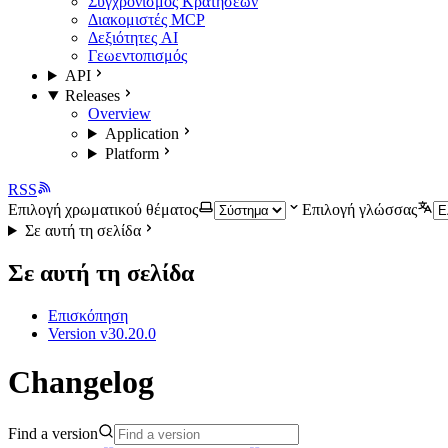
Συγχρονισμός Κρατήσεων
Διακομιστές MCP
Δεξιότητες AI
Γεωεντοπισμός
API
Releases
Overview
Application
Platform
RSS
Επιλογή χρωματικού θέματος
Επιλογή γλώσσας
Σε αυτή τη σελίδα
Σε αυτή τη σελίδα
Επισκόπηση
Version v30.20.0
Changelog
Find a version