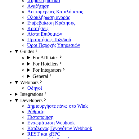
Χαρακτηριστικά
Αναζήτηση
Λεπτομέρειες Καταλύματος
Ολοκλήρωση αγοράς
Επιβεβαίωση Κράτησης
Κρατήσεις
Λίστα Επιθυμιών
Προτιμήσεις Ταξιδιού
Όροι Παροχής Υπηρεσιών
Guides
For Affiliates
For Hoteliers
For Integrators
General
Webinars
Οδηγοί
Integrations
Developers
Δημιουργήστε πάνω στο Wink
Ρύθμιση
Πιστοποίηση
Ενσωμάτωση Webhook
Κατάλογος Γεγονότων Webhook
REST και gRPC