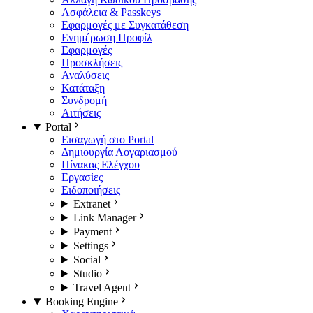
Ασφάλεια & Passkeys
Εφαρμογές με Συγκατάθεση
Ενημέρωση Προφίλ
Εφαρμογές
Προσκλήσεις
Αναλύσεις
Κατάταξη
Συνδρομή
Αιτήσεις
Portal
Εισαγωγή στο Portal
Δημιουργία Λογαριασμού
Πίνακας Ελέγχου
Εργασίες
Ειδοποιήσεις
Extranet
Link Manager
Payment
Settings
Social
Studio
Travel Agent
Booking Engine