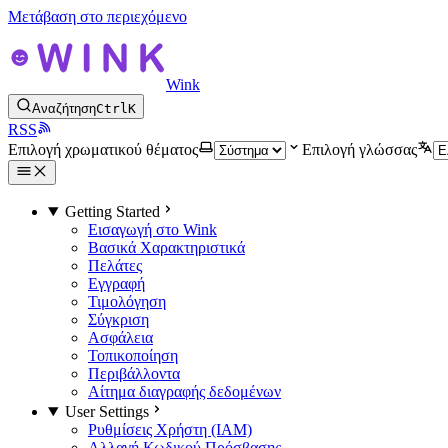
Μετάβαση στο περιεχόμενο
Wink
Αναζήτηση
Ctrl
K
RSS
Επιλογή χρωματικού θέματος
Επιλογή γλώσσας
Getting Started
Εισαγωγή στο Wink
Βασικά Χαρακτηριστικά
Πελάτες
Εγγραφή
Τιμολόγηση
Σύγκριση
Ασφάλεια
Τοπικοποίηση
Περιβάλλοντα
Αίτημα διαγραφής δεδομένων
User Settings
Ρυθμίσεις Χρήστη (IAM)
Αλλαγή Κωδικού Πρόσβασης