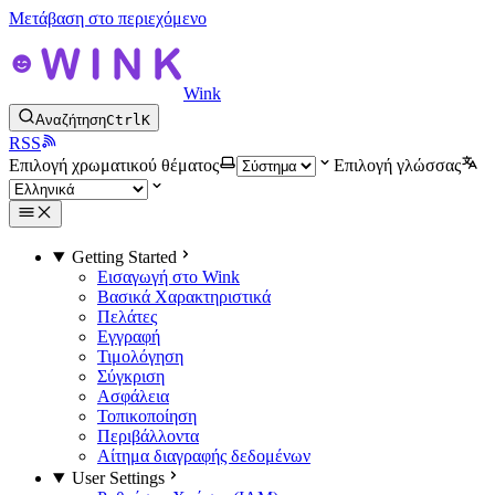
Μετάβαση στο περιεχόμενο
Wink
Αναζήτηση
Ctrl
K
RSS
Επιλογή χρωματικού θέματος
Επιλογή γλώσσας
Getting Started
Εισαγωγή στο Wink
Βασικά Χαρακτηριστικά
Πελάτες
Εγγραφή
Τιμολόγηση
Σύγκριση
Ασφάλεια
Τοπικοποίηση
Περιβάλλοντα
Αίτημα διαγραφής δεδομένων
User Settings