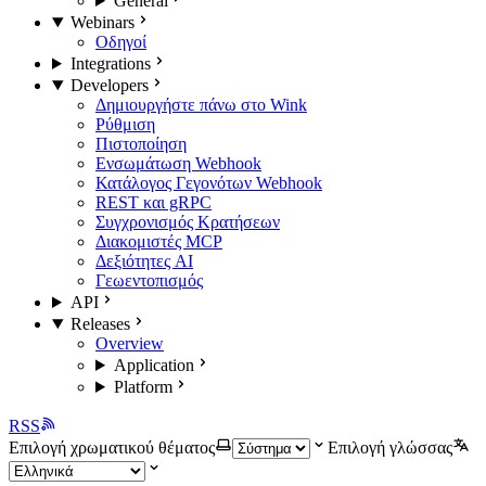
General
Webinars
Οδηγοί
Integrations
Developers
Δημιουργήστε πάνω στο Wink
Ρύθμιση
Πιστοποίηση
Ενσωμάτωση Webhook
Κατάλογος Γεγονότων Webhook
REST και gRPC
Συγχρονισμός Κρατήσεων
Διακομιστές MCP
Δεξιότητες AI
Γεωεντοπισμός
API
Releases
Overview
Application
Platform
RSS
Επιλογή χρωματικού θέματος
Επιλογή γλώσσας