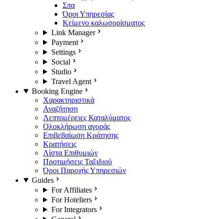
Σπα
Όροι Υπηρεσίας
Κείμενο καλωσορίσματος
Link Manager
Payment
Settings
Social
Studio
Travel Agent
Booking Engine
Χαρακτηριστικά
Αναζήτηση
Λεπτομέρειες Καταλύματος
Ολοκλήρωση αγοράς
Επιβεβαίωση Κράτησης
Κρατήσεις
Λίστα Επιθυμιών
Προτιμήσεις Ταξιδιού
Όροι Παροχής Υπηρεσιών
Guides
For Affiliates
For Hoteliers
For Integrators