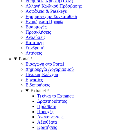
Ρυθμίσεις Χρήστη (IAM)
Αλλαγή Κωδικού Πρόσβασης
Ασφάλεια & Passkeys
Εφαρμογές με Συγκατάθεση
Ενημέρωση Προφίλ
Εφαρμογές
Προσκλήσεις
Αναλύσεις
Κατάταξη
Συνδρομή
Αιτήσεις
Portal
Εισαγωγή στο Portal
Δημιουργία Λογαριασμού
Πίνακας Ελέγχου
Εργασίες
Ειδοποιήσεις
Extranet
Τι είναι το Extranet;
Δραστηριότητες
Πρόσθετα
Παροχές
Ανακοινώσεις
Αξιοθέατα
Κρατήσεις