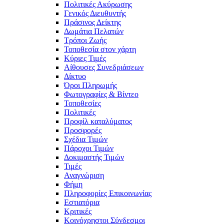
Πολιτικές Ακύρωσης
Γενικός Διευθυντής
Πράσινος Δείκτης
Δωμάτια Πελατών
Τρόποι Ζωής
Τοποθεσία στον χάρτη
Κύριες Τιμές
Αίθουσες Συνεδριάσεων
Δίκτυο
Όροι Πληρωμής
Φωτογραφίες & Βίντεο
Τοποθεσίες
Πολιτικές
Προφίλ καταλύματος
Προσφορές
Σχέδια Τιμών
Πάροχοι Τιμών
Δοκιμαστής Τιμών
Τιμές
Αναγνώριση
Φήμη
Πληροφορίες Επικοινωνίας
Εστιατόρια
Κριτικές
Κοινόχρηστοι Σύνδεσμοι