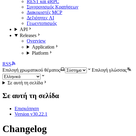
REST και gRPC
Συγχρονισμός Κρατήσεων
Διακομιστές MCP
Δεξιότητες AI
Γεωεντοπισμός
API
Releases
Overview
Application
Platform
RSS
Επιλογή χρωματικού θέματος
Επιλογή γλώσσας
Σε αυτή τη σελίδα
Σε αυτή τη σελίδα
Επισκόπηση
Version v30.22.1
Changelog