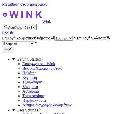
Μετάβαση στο περιεχόμενο
Wink
Αναζήτηση
Ctrl
K
RSS
Επιλογή χρωματικού θέματος
Επιλογή γλώσσας
Getting Started
Εισαγωγή στο Wink
Βασικά Χαρακτηριστικά
Πελάτες
Εγγραφή
Τιμολόγηση
Σύγκριση
Ασφάλεια
Τοπικοποίηση
Περιβάλλοντα
Αίτημα διαγραφής δεδομένων
User Settings