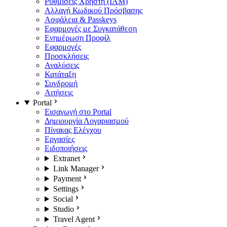
Ρυθμίσεις Χρήστη (IAM)
Αλλαγή Κωδικού Πρόσβασης
Ασφάλεια & Passkeys
Εφαρμογές με Συγκατάθεση
Ενημέρωση Προφίλ
Εφαρμογές
Προσκλήσεις
Αναλύσεις
Κατάταξη
Συνδρομή
Αιτήσεις
Portal
Εισαγωγή στο Portal
Δημιουργία Λογαριασμού
Πίνακας Ελέγχου
Εργασίες
Ειδοποιήσεις
Extranet
Link Manager
Payment
Settings
Social
Studio
Travel Agent