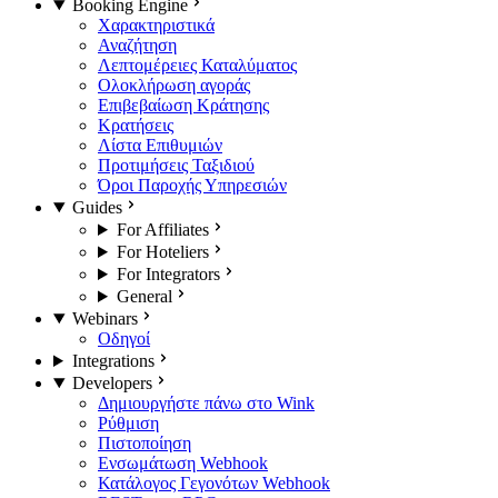
Booking Engine
Χαρακτηριστικά
Αναζήτηση
Λεπτομέρειες Καταλύματος
Ολοκλήρωση αγοράς
Επιβεβαίωση Κράτησης
Κρατήσεις
Λίστα Επιθυμιών
Προτιμήσεις Ταξιδιού
Όροι Παροχής Υπηρεσιών
Guides
For Affiliates
For Hoteliers
For Integrators
General
Webinars
Οδηγοί
Integrations
Developers
Δημιουργήστε πάνω στο Wink
Ρύθμιση
Πιστοποίηση
Ενσωμάτωση Webhook
Κατάλογος Γεγονότων Webhook