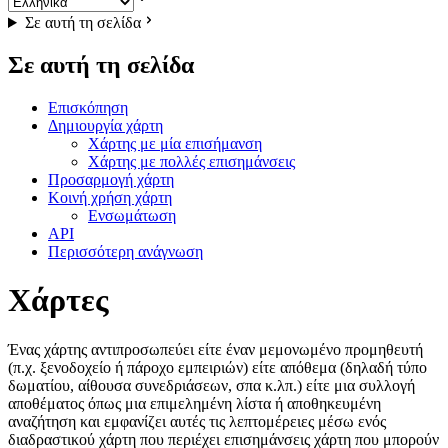
Σε αυτή τη σελίδα
Σε αυτή τη σελίδα
Επισκόπηση
Δημιουργία χάρτη
Χάρτης με μία επισήμανση
Χάρτης με πολλές επισημάνσεις
Προσαρμογή χάρτη
Κοινή χρήση χάρτη
Ενσωμάτωση
API
Περισσότερη ανάγνωση
Χάρτες
Ένας χάρτης αντιπροσωπεύει είτε έναν μεμονωμένο προμηθευτή
(π.χ. ξενοδοχείο ή πάροχο εμπειριών) είτε απόθεμα (δηλαδή τύπο
δωματίου, αίθουσα συνεδριάσεων, σπα κ.λπ.) είτε μια συλλογή
αποθέματος όπως μια επιμελημένη λίστα ή αποθηκευμένη
αναζήτηση και εμφανίζει αυτές τις λεπτομέρειες μέσω ενός
διαδραστικού χάρτη που περιέχει επισημάνσεις χάρτη που μπορούν