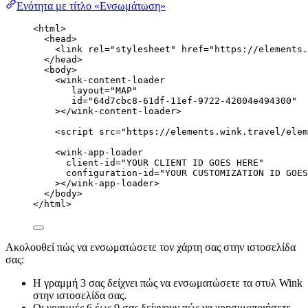
Ενότητα με τίτλο «Ενσωμάτωση»
<
html
>
<
head
>
<
link
rel
=
"
stylesheet
"
href
=
"
https://elements.
</
head
>
<
body
>
<
wink-content-loader
layout
=
"
MAP
"
id
=
"
64d7cbc8-61df-11ef-9722-42004e494300
"
></
wink-content-loader
>
<
script
src
=
"
https://elements.wink.travel/elem
<
wink-app-loader
client-id
=
"
YOUR CLIENT ID GOES HERE
"
configuration-id
=
"
YOUR CUSTOMIZATION ID GOES
></
wink-app-loader
>
</
body
>
</
html
>
Ακολουθεί πώς να ενσωματώσετε τον χάρτη σας στην ιστοσελίδα
σας:
Η γραμμή 3 σας δείχνει πώς να ενσωματώσετε τα στυλ Wink
στην ιστοσελίδα σας.
Οι γραμμές 6 έως 9 σας δείχνουν πώς να χρησιμοποιήσετε