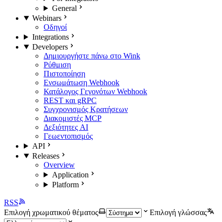
General
Webinars
Οδηγοί
Integrations
Developers
Δημιουργήστε πάνω στο Wink
Ρύθμιση
Πιστοποίηση
Ενσωμάτωση Webhook
Κατάλογος Γεγονότων Webhook
REST και gRPC
Συγχρονισμός Κρατήσεων
Διακομιστές MCP
Δεξιότητες AI
Γεωεντοπισμός
API
Releases
Overview
Application
Platform
RSS
Επιλογή χρωματικού θέματος
Επιλογή γλώσσας