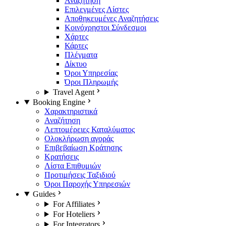
Αναζήτηση
Επιλεγμένες Λίστες
Αποθηκευμένες Αναζητήσεις
Κοινόχρηστοι Σύνδεσμοι
Χάρτες
Κάρτες
Πλέγματα
Δίκτυο
Όροι Υπηρεσίας
Όροι Πληρωμής
Travel Agent
Booking Engine
Χαρακτηριστικά
Αναζήτηση
Λεπτομέρειες Καταλύματος
Ολοκλήρωση αγοράς
Επιβεβαίωση Κράτησης
Κρατήσεις
Λίστα Επιθυμιών
Προτιμήσεις Ταξιδιού
Όροι Παροχής Υπηρεσιών
Guides
For Affiliates
For Hoteliers
For Integrators