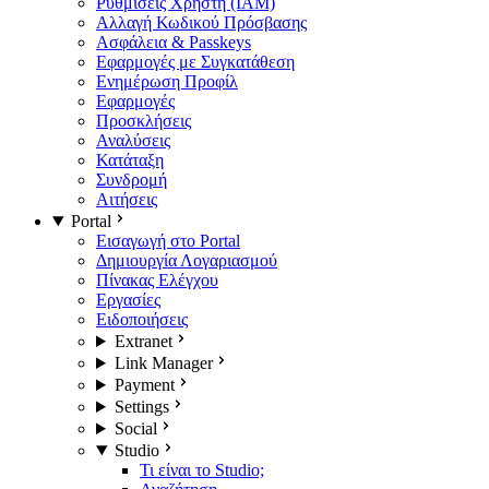
Ρυθμίσεις Χρήστη (IAM)
Αλλαγή Κωδικού Πρόσβασης
Ασφάλεια & Passkeys
Εφαρμογές με Συγκατάθεση
Ενημέρωση Προφίλ
Εφαρμογές
Προσκλήσεις
Αναλύσεις
Κατάταξη
Συνδρομή
Αιτήσεις
Portal
Εισαγωγή στο Portal
Δημιουργία Λογαριασμού
Πίνακας Ελέγχου
Εργασίες
Ειδοποιήσεις
Extranet
Link Manager
Payment
Settings
Social
Studio
Τι είναι το Studio;