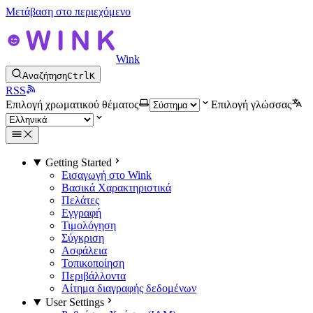
Μετάβαση στο περιεχόμενο
Wink
Αναζήτηση
Ctrl
K
RSS
Επιλογή χρωματικού θέματος
Επιλογή γλώσσας
Getting Started
Εισαγωγή στο Wink
Βασικά Χαρακτηριστικά
Πελάτες
Εγγραφή
Τιμολόγηση
Σύγκριση
Ασφάλεια
Τοπικοποίηση
Περιβάλλοντα
Αίτημα διαγραφής δεδομένων
User Settings