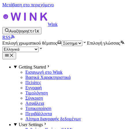
Μετάβαση στο περιεχόμενο
Wink
Αναζήτηση
Ctrl
K
RSS
Επιλογή χρωματικού θέματος
Επιλογή γλώσσας
Getting Started
Εισαγωγή στο Wink
Βασικά Χαρακτηριστικά
Πελάτες
Εγγραφή
Τιμολόγηση
Σύγκριση
Ασφάλεια
Τοπικοποίηση
Περιβάλλοντα
Αίτημα διαγραφής δεδομένων
User Settings