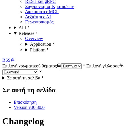
REST και gRPC
Συγχρονισμός Κρατήσεων
Διακομιστές MCP
Δεξιότητες AI
Γεωεντοπισμός
API
Releases
Overview
Application
Platform
RSS
Επιλογή χρωματικού θέματος
Επιλογή γλώσσας
Σε αυτή τη σελίδα
Σε αυτή τη σελίδα
Επισκόπηση
Version v30.30.0
Changelog