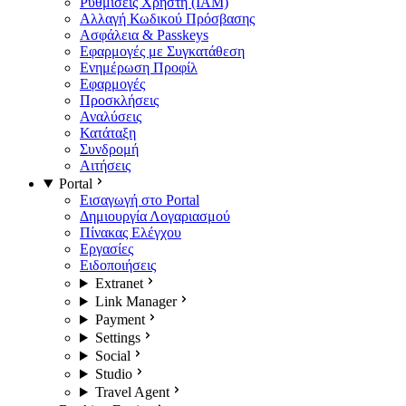
Ρυθμίσεις Χρήστη (IAM)
Αλλαγή Κωδικού Πρόσβασης
Ασφάλεια & Passkeys
Εφαρμογές με Συγκατάθεση
Ενημέρωση Προφίλ
Εφαρμογές
Προσκλήσεις
Αναλύσεις
Κατάταξη
Συνδρομή
Αιτήσεις
Portal
Εισαγωγή στο Portal
Δημιουργία Λογαριασμού
Πίνακας Ελέγχου
Εργασίες
Ειδοποιήσεις
Extranet
Link Manager
Payment
Settings
Social
Studio
Travel Agent