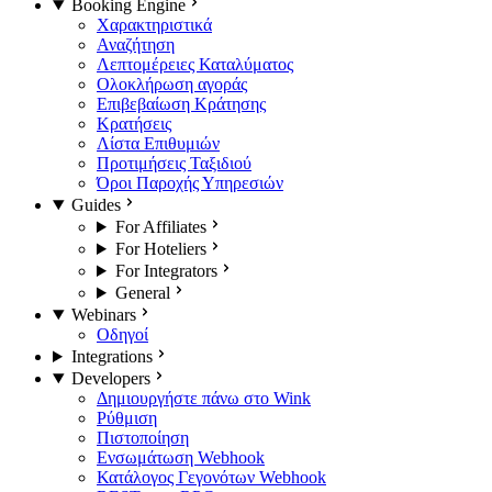
Booking Engine
Χαρακτηριστικά
Αναζήτηση
Λεπτομέρειες Καταλύματος
Ολοκλήρωση αγοράς
Επιβεβαίωση Κράτησης
Κρατήσεις
Λίστα Επιθυμιών
Προτιμήσεις Ταξιδιού
Όροι Παροχής Υπηρεσιών
Guides
For Affiliates
For Hoteliers
For Integrators
General
Webinars
Οδηγοί
Integrations
Developers
Δημιουργήστε πάνω στο Wink
Ρύθμιση
Πιστοποίηση
Ενσωμάτωση Webhook
Κατάλογος Γεγονότων Webhook