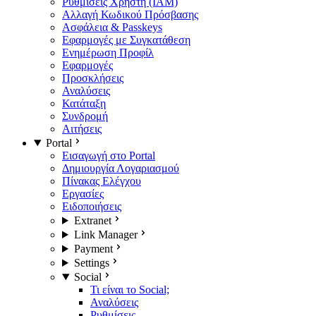
Ρυθμίσεις Χρήστη (IAM)
Αλλαγή Κωδικού Πρόσβασης
Ασφάλεια & Passkeys
Εφαρμογές με Συγκατάθεση
Ενημέρωση Προφίλ
Εφαρμογές
Προσκλήσεις
Αναλύσεις
Κατάταξη
Συνδρομή
Αιτήσεις
Portal
Εισαγωγή στο Portal
Δημιουργία Λογαριασμού
Πίνακας Ελέγχου
Εργασίες
Ειδοποιήσεις
Extranet
Link Manager
Payment
Settings
Social
Τι είναι το Social;
Αναλύσεις
Ρυθμίσεις