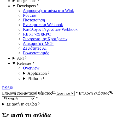
Integrations
Developers
Δημιουργήστε πάνω στο Wink
Ρύθμιση
Πιστοποίηση
Ενσωμάτωση Webhook
Κατάλογος Γεγονότων Webhook
REST και gRPC
Συγχρονισμός Κρατήσεων
Διακομιστές MCP
Δεξιότητες AI
Γεωεντοπισμός
API
Releases
Overview
Application
Platform
RSS
Επιλογή χρωματικού θέματος
Επιλογή γλώσσας
Σε αυτή τη σελίδα
Σε αυτή τη σελίδα