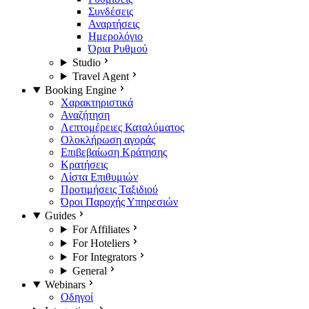
Συνδέσεις
Αναρτήσεις
Ημερολόγιο
Όρια Ρυθμού
Studio
Travel Agent
Booking Engine
Χαρακτηριστικά
Αναζήτηση
Λεπτομέρειες Καταλύματος
Ολοκλήρωση αγοράς
Επιβεβαίωση Κράτησης
Κρατήσεις
Λίστα Επιθυμιών
Προτιμήσεις Ταξιδιού
Όροι Παροχής Υπηρεσιών
Guides
For Affiliates
For Hoteliers
For Integrators
General
Webinars
Οδηγοί