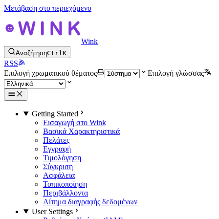
Μετάβαση στο περιεχόμενο
Wink
Αναζήτηση
Ctrl
K
RSS
Επιλογή χρωματικού θέματος
Επιλογή γλώσσας
Getting Started
Εισαγωγή στο Wink
Βασικά Χαρακτηριστικά
Πελάτες
Εγγραφή
Τιμολόγηση
Σύγκριση
Ασφάλεια
Τοπικοποίηση
Περιβάλλοντα
Αίτημα διαγραφής δεδομένων
User Settings