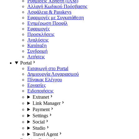
Ρυθμίσεις Χρήστη (IAM)
Αλλαγή Κωδικού Πρόσβασης
Ασφάλεια & Passkeys
Εφαρμογές με Συγκατάθεση
Ενημέρωση Προφίλ
Εφαρμογές
Προσκλήσεις
Αναλύσεις
Κατάταξη
Συνδρομή
Αιτήσεις
Portal
Εισαγωγή στο Portal
Δημιουργία Λογαριασμού
Πίνακας Ελέγχου
Εργασίες
Ειδοποιήσεις
Extranet
Link Manager
Payment
Settings
Social
Studio
Travel Agent