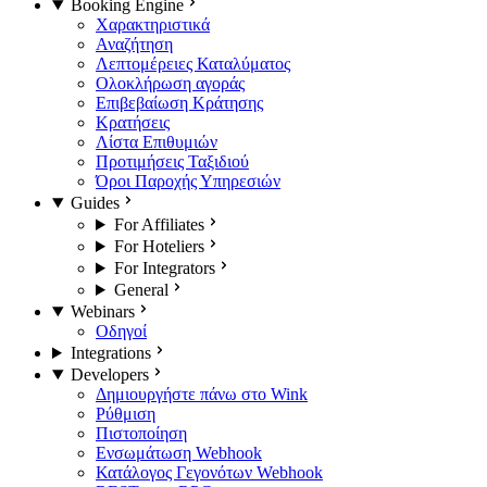
Booking Engine
Χαρακτηριστικά
Αναζήτηση
Λεπτομέρειες Καταλύματος
Ολοκλήρωση αγοράς
Επιβεβαίωση Κράτησης
Κρατήσεις
Λίστα Επιθυμιών
Προτιμήσεις Ταξιδιού
Όροι Παροχής Υπηρεσιών
Guides
For Affiliates
For Hoteliers
For Integrators
General
Webinars
Οδηγοί
Integrations
Developers
Δημιουργήστε πάνω στο Wink
Ρύθμιση
Πιστοποίηση
Ενσωμάτωση Webhook
Κατάλογος Γεγονότων Webhook