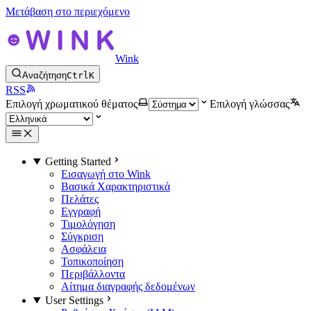
Μετάβαση στο περιεχόμενο
Wink
Αναζήτηση
Ctrl
K
RSS
Επιλογή χρωματικού θέματος
Επιλογή γλώσσας
Getting Started
Εισαγωγή στο Wink
Βασικά Χαρακτηριστικά
Πελάτες
Εγγραφή
Τιμολόγηση
Σύγκριση
Ασφάλεια
Τοπικοποίηση
Περιβάλλοντα
Αίτημα διαγραφής δεδομένων
User Settings