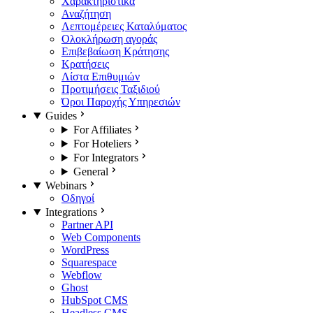
Χαρακτηριστικά
Αναζήτηση
Λεπτομέρειες Καταλύματος
Ολοκλήρωση αγοράς
Επιβεβαίωση Κράτησης
Κρατήσεις
Λίστα Επιθυμιών
Προτιμήσεις Ταξιδιού
Όροι Παροχής Υπηρεσιών
Guides
For Affiliates
For Hoteliers
For Integrators
General
Webinars
Οδηγοί
Integrations
Partner API
Web Components
WordPress
Squarespace
Webflow
Ghost
HubSpot CMS
Headless CMS