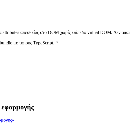
α attributes απευθείας στο DOM χωρίς επίπεδο virtual DOM. Δεν απαιτ
undle με τύπους TypeScript.
ς εφαρμογής
ρμογής»