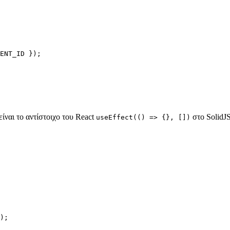
ENT_ID
 });
ίναι το αντίστοιχο του React
στο SolidJS
useEffect(() => {}, [])
);