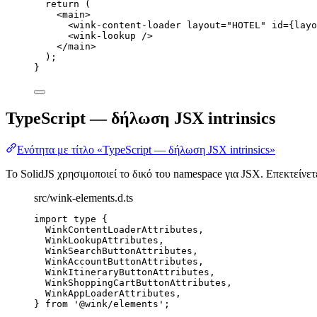
return
 (
<
main
>
<
wink-content-loader
layout
=
"
HOTEL
"
id
=
{
layo
<
wink-lookup
 />
</
main
>
);
}
TypeScript — δήλωση JSX intrinsics
Ενότητα με τίτλο «TypeScript — δήλωση JSX intrinsics»
Το SolidJS χρησιμοποιεί το δικό του namespace για JSX. Επεκτείνε
src/wink-elements.d.ts
import
type
 {
WinkContentLoaderAttributes,
WinkLookupAttributes,
WinkSearchButtonAttributes,
WinkAccountButtonAttributes,
WinkItineraryButtonAttributes,
WinkShoppingCartButtonAttributes,
WinkAppLoaderAttributes,
} 
from
'
@wink/elements
'
;