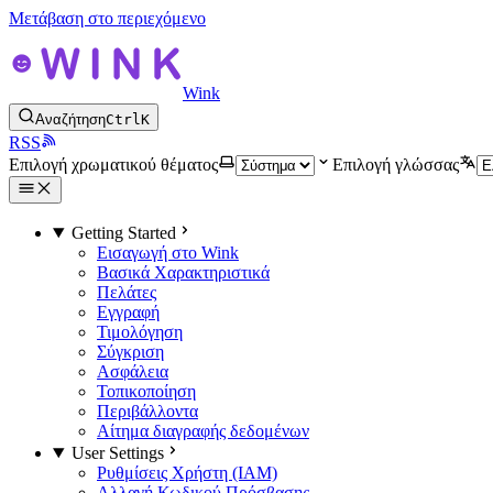
Μετάβαση στο περιεχόμενο
Wink
Αναζήτηση
Ctrl
K
RSS
Επιλογή χρωματικού θέματος
Επιλογή γλώσσας
Getting Started
Εισαγωγή στο Wink
Βασικά Χαρακτηριστικά
Πελάτες
Εγγραφή
Τιμολόγηση
Σύγκριση
Ασφάλεια
Τοπικοποίηση
Περιβάλλοντα
Αίτημα διαγραφής δεδομένων
User Settings
Ρυθμίσεις Χρήστη (IAM)
Αλλαγή Κωδικού Πρόσβασης