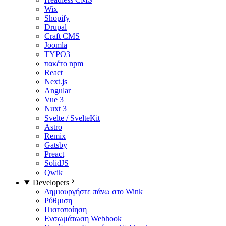
Wix
Shopify
Drupal
Craft CMS
Joomla
TYPO3
πακέτο npm
React
Next.js
Angular
Vue 3
Nuxt 3
Svelte / SvelteKit
Astro
Remix
Gatsby
Preact
SolidJS
Qwik
Developers
Δημιουργήστε πάνω στο Wink
Ρύθμιση
Πιστοποίηση
Ενσωμάτωση Webhook