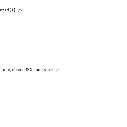
utId
()
}
 />
τε τους τύπους JSX του
:
solid-js