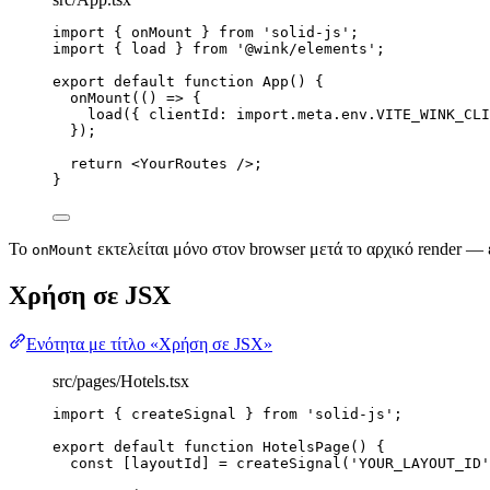
import
 { onMount } 
from
'
solid-js
'
;
import
 { load } 
from
'
@wink/elements
'
;
export
default
function
App
()
 {
onMount
(
()
=>
 {
load
({ clientId: 
import.
meta
.
env
.
VITE_WINK_CLI
});
return
<
YourRoutes
 />
;
}
Το
εκτελείται μόνο στον browser μετά το αρχικό render — ε
onMount
Χρήση σε JSX
Ενότητα με τίτλο «Χρήση σε JSX»
src/pages/Hotels.tsx
import
 { createSignal } 
from
'
solid-js
'
;
export
default
function
HotelsPage
()
 {
const [
layoutId
] = 
createSignal
(
'
YOUR_LAYOUT_ID
'