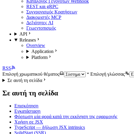
Κατάλογος Γεγονότων Webhook
REST και gRPC
Συγχρονισμός Κρατήσεων
Διακομιστές MCP
Δεξιότητες AI
Γεωεντοπισμός
API
Releases
Overview
Application
Platform
RSS
Επιλογή χρωματικού θέματος
Επιλογή γλώσσας
Σε αυτή τη σελίδα
Σε αυτή τη σελίδα
Επισκόπηση
Εγκατάσταση
Φόρτωση μία φορά κατά την εκκίνηση της εφαρμογής
Χρήση σε JSX
TypeScript — δήλωση JSX intrinsics
SolidStart (SSR)