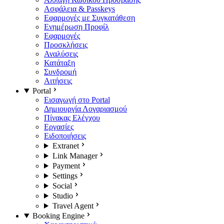
Ασφάλεια & Passkeys
Εφαρμογές με Συγκατάθεση
Ενημέρωση Προφίλ
Εφαρμογές
Προσκλήσεις
Αναλύσεις
Κατάταξη
Συνδρομή
Αιτήσεις
Portal
Εισαγωγή στο Portal
Δημιουργία Λογαριασμού
Πίνακας Ελέγχου
Εργασίες
Ειδοποιήσεις
Extranet
Link Manager
Payment
Settings
Social
Studio
Travel Agent
Booking Engine