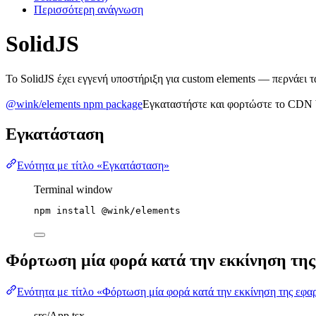
Περισσότερη ανάγνωση
SolidJS
Το SolidJS έχει εγγενή υποστήριξη για custom elements — περνάει τ
@wink/elements npm package
Εγκαταστήστε και φορτώστε το CDN b
Εγκατάσταση
Ενότητα με τίτλο «Εγκατάσταση»
Terminal window
npm
install
@wink/elements
Φόρτωση μία φορά κατά την εκκίνηση τη
Ενότητα με τίτλο «Φόρτωση μία φορά κατά την εκκίνηση της εφα
src/App.tsx