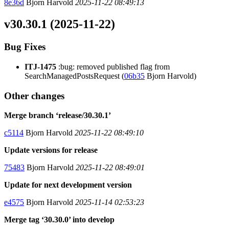
8e36d
Bjorn Harvold
2025-11-22 08:49:13
v30.30.1 (2025-11-22)
Bug Fixes
ITJ-1475
:bug: removed published flag from
SearchManagedPostsRequest (
06b35
Bjorn Harvold)
Other changes
Merge branch ‘release/30.30.1’
c5114
Bjorn Harvold
2025-11-22 08:49:10
Update versions for release
75483
Bjorn Harvold
2025-11-22 08:49:01
Update for next development version
e4575
Bjorn Harvold
2025-11-14 02:53:23
Merge tag ‘30.30.0’ into develop