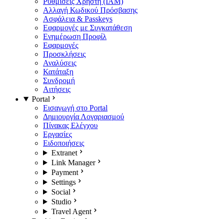
Ρυθμίσεις Χρήστη (IAM)
Αλλαγή Κωδικού Πρόσβασης
Ασφάλεια & Passkeys
Εφαρμογές με Συγκατάθεση
Ενημέρωση Προφίλ
Εφαρμογές
Προσκλήσεις
Αναλύσεις
Κατάταξη
Συνδρομή
Αιτήσεις
Portal
Εισαγωγή στο Portal
Δημιουργία Λογαριασμού
Πίνακας Ελέγχου
Εργασίες
Ειδοποιήσεις
Extranet
Link Manager
Payment
Settings
Social
Studio
Travel Agent