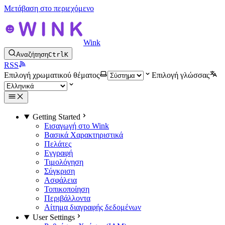
Μετάβαση στο περιεχόμενο
Wink
Αναζήτηση
Ctrl
K
RSS
Επιλογή χρωματικού θέματος
Επιλογή γλώσσας
Getting Started
Εισαγωγή στο Wink
Βασικά Χαρακτηριστικά
Πελάτες
Εγγραφή
Τιμολόγηση
Σύγκριση
Ασφάλεια
Τοπικοποίηση
Περιβάλλοντα
Αίτημα διαγραφής δεδομένων
User Settings