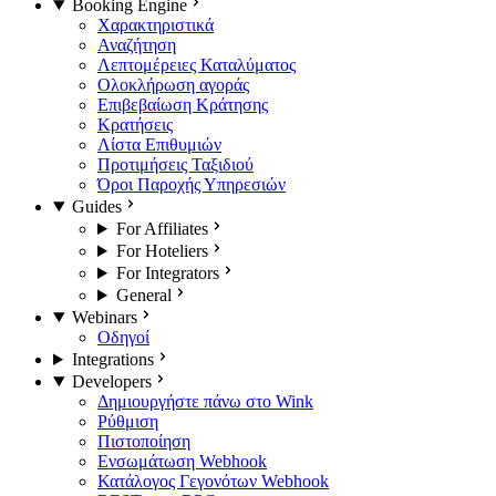
Booking Engine
Χαρακτηριστικά
Αναζήτηση
Λεπτομέρειες Καταλύματος
Ολοκλήρωση αγοράς
Επιβεβαίωση Κράτησης
Κρατήσεις
Λίστα Επιθυμιών
Προτιμήσεις Ταξιδιού
Όροι Παροχής Υπηρεσιών
Guides
For Affiliates
For Hoteliers
For Integrators
General
Webinars
Οδηγοί
Integrations
Developers
Δημιουργήστε πάνω στο Wink
Ρύθμιση
Πιστοποίηση
Ενσωμάτωση Webhook
Κατάλογος Γεγονότων Webhook