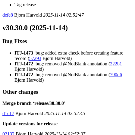
Tag release
defe8
Bjorn Harvold
2025-11-14 02:52:47
v30.30.0 (2025-11-14)
Bug Fixes
ITJ-1473
:bug: added extra check before creating feature
record (
57293
Bjorn Harvold)
ITJ-1472
:bug: removed @NotBlank annotation (
222b1
Bjorn Harvold)
ITJ-1472
:bug: removed @NotBlank annotation (
790d6
Bjorn Harvold)
Other changes
Merge branch ‘release/30.30.0’
d1c17
Bjorn Harvold
2025-11-14 02:52:45
Update versions for release
02132
Bjorn Harvold
2025-11-14 02:52:37