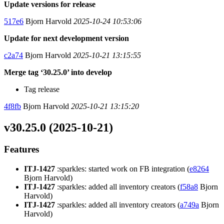
Update versions for release
517e6
Bjorn Harvold
2025-10-24 10:53:06
Update for next development version
c2a74
Bjorn Harvold
2025-10-21 13:15:55
Merge tag ‘30.25.0’ into develop
Tag release
4f8fb
Bjorn Harvold
2025-10-21 13:15:20
v30.25.0 (2025-10-21)
Features
ITJ-1427
:sparkles: started work on FB integration (
e8264
Bjorn Harvold)
ITJ-1427
:sparkles: added all inventory creators (
f58a8
Bjorn
Harvold)
ITJ-1427
:sparkles: added all inventory creators (
a749a
Bjorn
Harvold)