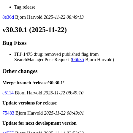
Tag release
8e36d
Bjorn Harvold
2025-11-22 08:49:13
v30.30.1 (2025-11-22)
Bug Fixes
ITJ-1475
:bug: removed published flag from
SearchManagedPostsRequest (
06b35
Bjorn Harvold)
Other changes
Merge branch ‘release/30.30.1’
c5114
Bjorn Harvold
2025-11-22 08:49:10
Update versions for release
75483
Bjorn Harvold
2025-11-22 08:49:01
Update for next development version