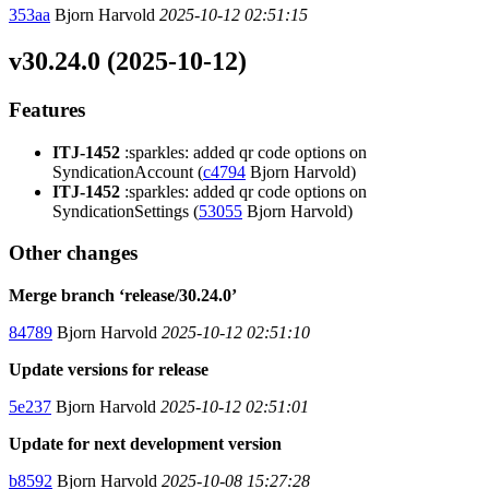
353aa
Bjorn Harvold
2025-10-12 02:51:15
v30.24.0 (2025-10-12)
Features
ITJ-1452
:sparkles: added qr code options on
SyndicationAccount (
c4794
Bjorn Harvold)
ITJ-1452
:sparkles: added qr code options on
SyndicationSettings (
53055
Bjorn Harvold)
Other changes
Merge branch ‘release/30.24.0’
84789
Bjorn Harvold
2025-10-12 02:51:10
Update versions for release
5e237
Bjorn Harvold
2025-10-12 02:51:01
Update for next development version
b8592
Bjorn Harvold
2025-10-08 15:27:28