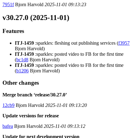
7951f
Bjorn Harvold
2025-11-01 09:13:23
v30.27.0 (2025-11-01)
Features
ITJ-1459
:sparkles: fleshing out publishing services (
f3957
Bjorn Harvold)
ITJ-1459
:sparkles: posted video to FB for the first time
(
bc1d8
Bjorn Harvold)
ITJ-1459
:sparkles: posted video to FB for the first time
(
b1206
Bjorn Harvold)
Other changes
Merge branch ‘release/30.27.0’
12cb9
Bjorn Harvold
2025-11-01 09:13:20
Update versions for release
bafea
Bjorn Harvold
2025-11-01 09:13:12
Update for next development version