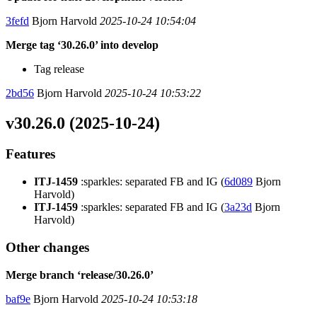
3fefd
Bjorn Harvold
2025-10-24 10:54:04
Merge tag ‘30.26.0’ into develop
Tag release
2bd56
Bjorn Harvold
2025-10-24 10:53:22
v30.26.0 (2025-10-24)
Features
ITJ-1459
:sparkles: separated FB and IG (
6d089
Bjorn
Harvold)
ITJ-1459
:sparkles: separated FB and IG (
3a23d
Bjorn
Harvold)
Other changes
Merge branch ‘release/30.26.0’
baf9e
Bjorn Harvold
2025-10-24 10:53:18