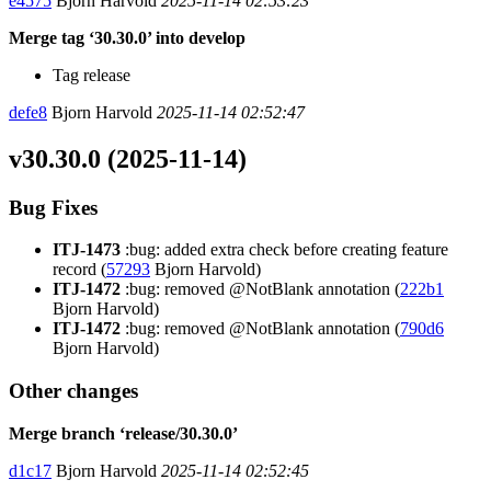
e4575
Bjorn Harvold
2025-11-14 02:53:23
Merge tag ‘30.30.0’ into develop
Tag release
defe8
Bjorn Harvold
2025-11-14 02:52:47
v30.30.0 (2025-11-14)
Bug Fixes
ITJ-1473
:bug: added extra check before creating feature
record (
57293
Bjorn Harvold)
ITJ-1472
:bug: removed @NotBlank annotation (
222b1
Bjorn Harvold)
ITJ-1472
:bug: removed @NotBlank annotation (
790d6
Bjorn Harvold)
Other changes
Merge branch ‘release/30.30.0’
d1c17
Bjorn Harvold
2025-11-14 02:52:45