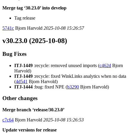
Merge tag ‘30.23.0’ into develop
Tag release
5741c
Bjorn Harvold
2025-10-08 15:26:57
v30.23.0 (2025-10-08)
Bug Fixes
ITJ-1449
:recycle: removed unused imports (
c462d
Bjorn
Harvold)
ITJ-1449
:recycle: fixed WinkLinks analytics when no data
(
4d541
Bjorn Harvold)
ITJ-1444
:bug: fixed NPE (
b3290
Bjorn Harvold)
Other changes
Merge branch ‘release/30.23.0’
c7c64
Bjorn Harvold
2025-10-08 15:26:53
Update versions for release