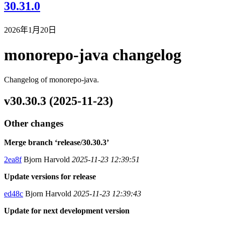
30.31.0
2026年1月20日
monorepo-java changelog
Changelog of monorepo-java.
v30.30.3 (2025-11-23)
Other changes
Merge branch ‘release/30.30.3’
2ea8f
Bjorn Harvold
2025-11-23 12:39:51
Update versions for release
ed48c
Bjorn Harvold
2025-11-23 12:39:43
Update for next development version