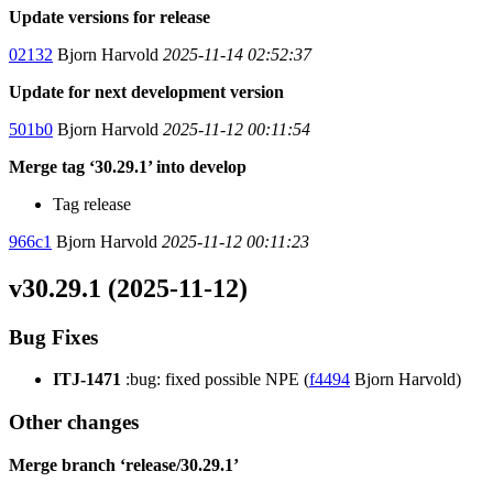
Update versions for release
02132
Bjorn Harvold
2025-11-14 02:52:37
Update for next development version
501b0
Bjorn Harvold
2025-11-12 00:11:54
Merge tag ‘30.29.1’ into develop
Tag release
966c1
Bjorn Harvold
2025-11-12 00:11:23
v30.29.1 (2025-11-12)
Bug Fixes
ITJ-1471
:bug: fixed possible NPE (
f4494
Bjorn Harvold)
Other changes
Merge branch ‘release/30.29.1’