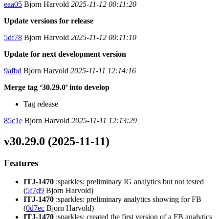
eaa05
Bjorn Harvold
2025-11-12 00:11:20
Update versions for release
5df78
Bjorn Harvold
2025-11-12 00:11:10
Update for next development version
9afbd
Bjorn Harvold
2025-11-11 12:14:16
Merge tag ‘30.29.0’ into develop
Tag release
85c1e
Bjorn Harvold
2025-11-11 12:13:29
v30.29.0 (2025-11-11)
Features
ITJ-1470
:sparkles: preliminary IG analytics but not tested
(
5f7d9
Bjorn Harvold)
ITJ-1470
:sparkles: preliminary analytics showing for FB
(
0d7ec
Bjorn Harvold)
ITJ-1470
:sparkles: created the first version of a FB analytics