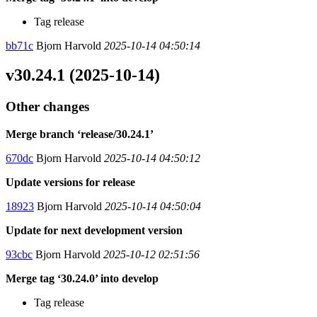
Tag release
bb71c
Bjorn Harvold
2025-10-14 04:50:14
v30.24.1 (2025-10-14)
Other changes
Merge branch ‘release/30.24.1’
670dc
Bjorn Harvold
2025-10-14 04:50:12
Update versions for release
18923
Bjorn Harvold
2025-10-14 04:50:04
Update for next development version
93cbc
Bjorn Harvold
2025-10-12 02:51:56
Merge tag ‘30.24.0’ into develop
Tag release