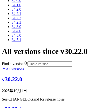
34.0.0
34.1.0
34.2.0
34.2.1
34.2.2
34.2.3
34.3.0
34.4.0
34.5.0
34.5.1
All versions since v30.22.0
Find a version
All versions
v30.22.0
2025年10月1日
See CHANGELOG.md for release notes