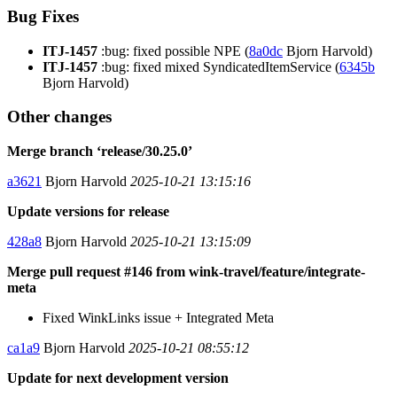
Bug Fixes
ITJ-1457
:bug: fixed possible NPE (
8a0dc
Bjorn Harvold)
ITJ-1457
:bug: fixed mixed SyndicatedItemService (
6345b
Bjorn Harvold)
Other changes
Merge branch ‘release/30.25.0’
a3621
Bjorn Harvold
2025-10-21 13:15:16
Update versions for release
428a8
Bjorn Harvold
2025-10-21 13:15:09
Merge pull request #146 from wink-travel/feature/integrate-
meta
Fixed WinkLinks issue + Integrated Meta
ca1a9
Bjorn Harvold
2025-10-21 08:55:12
Update for next development version