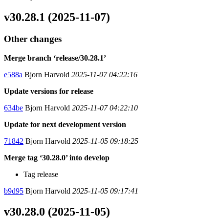
v30.28.1 (2025-11-07)
Other changes
Merge branch ‘release/30.28.1’
e588a
Bjorn Harvold
2025-11-07 04:22:16
Update versions for release
634be
Bjorn Harvold
2025-11-07 04:22:10
Update for next development version
71842
Bjorn Harvold
2025-11-05 09:18:25
Merge tag ‘30.28.0’ into develop
Tag release
b9d95
Bjorn Harvold
2025-11-05 09:17:41
v30.28.0 (2025-11-05)