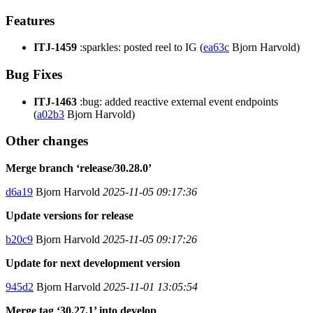
Features
ITJ-1459
:sparkles: posted reel to IG (
ea63c
Bjorn Harvold)
Bug Fixes
ITJ-1463
:bug: added reactive external event endpoints
(
a02b3
Bjorn Harvold)
Other changes
Merge branch ‘release/30.28.0’
d6a19
Bjorn Harvold
2025-11-05 09:17:36
Update versions for release
b20c9
Bjorn Harvold
2025-11-05 09:17:26
Update for next development version
945d2
Bjorn Harvold
2025-11-01 13:05:54
Merge tag ‘30.27.1’ into develop