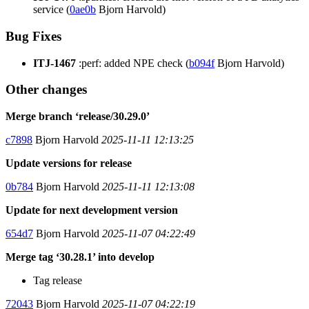
service (
0ae0b
Bjorn Harvold)
Bug Fixes
ITJ-1467
:perf: added NPE check (
b094f
Bjorn Harvold)
Other changes
Merge branch ‘release/30.29.0’
c7898
Bjorn Harvold
2025-11-11 12:13:25
Update versions for release
0b784
Bjorn Harvold
2025-11-11 12:13:08
Update for next development version
654d7
Bjorn Harvold
2025-11-07 04:22:49
Merge tag ‘30.28.1’ into develop
Tag release
72043
Bjorn Harvold
2025-11-07 04:22:19