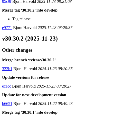
95c9f
Bjorn Harvold
2025-11-23 08:21:08
Merge tag ‘30.30.2’ into develop
Tag release
e9771
Bjorn Harvold
2025-11-23 08:20:37
v30.30.2 (2025-11-23)
Other changes
Merge branch ‘release/30.30.2’
322b1
Bjorn Harvold
2025-11-23 08:20:35
Update versions for release
ecacc
Bjorn Harvold
2025-11-23 08:20:27
Update for next development version
b6651
Bjorn Harvold
2025-11-22 08:49:43
Merge tag ‘30.30.1’ into develop