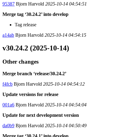
95387
Bjorn Harvold
2025-10-14 04:54:51
Merge tag ‘30.24.2’ into develop
Tag release
a14ab
Bjorn Harvold
2025-10-14 04:54:15
v30.24.2 (2025-10-14)
Other changes
Merge branch ‘release/30.24.2’
f4fcb
Bjorn Harvold
2025-10-14 04:54:12
Update versions for release
001a6
Bjorn Harvold
2025-10-14 04:54:04
Update for next development version
da0b9
Bjorn Harvold
2025-10-14 04:50:49
Merge tag ‘30.24.1’ into develop