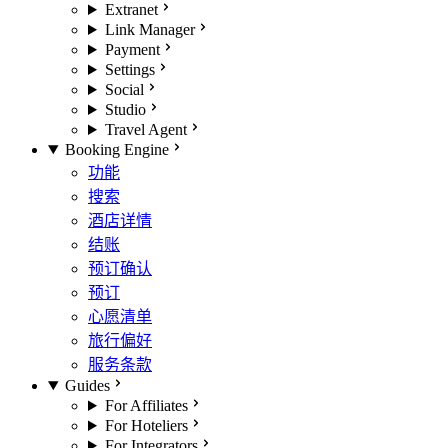
Extranet
Link Manager
Payment
Settings
Social
Studio
Travel Agent
Booking Engine
功能
搜索
酒店详情
结账
预订确认
预订
心愿清单
旅行偏好
服务条款
Guides
For Affiliates
For Hoteliers
For Integrators