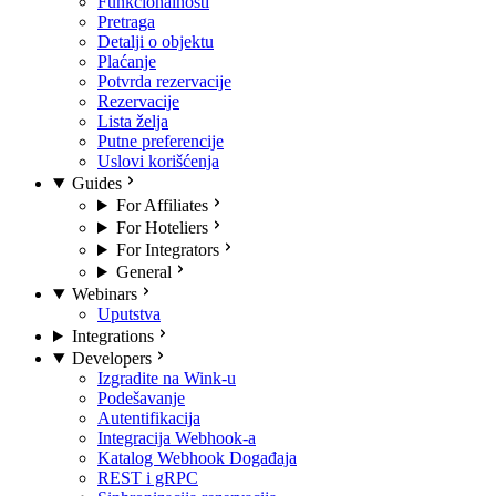
Funkcionalnosti
Pretraga
Detalji o objektu
Plaćanje
Potvrda rezervacije
Rezervacije
Lista želja
Putne preferencije
Uslovi korišćenja
Guides
For Affiliates
For Hoteliers
For Integrators
General
Webinars
Uputstva
Integrations
Developers
Izgradite na Wink-u
Podešavanje
Autentifikacija
Integracija Webhook-a
Katalog Webhook Događaja
REST i gRPC