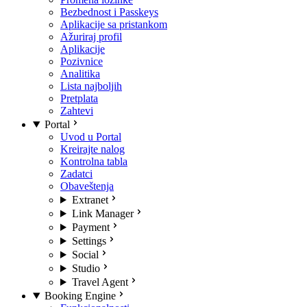
Bezbednost i Passkeys
Aplikacije sa pristankom
Ažuriraj profil
Aplikacije
Pozivnice
Analitika
Lista najboljih
Pretplata
Zahtevi
Portal
Uvod u Portal
Kreirajte nalog
Kontrolna tabla
Zadatci
Obaveštenja
Extranet
Link Manager
Payment
Settings
Social
Studio
Travel Agent
Booking Engine