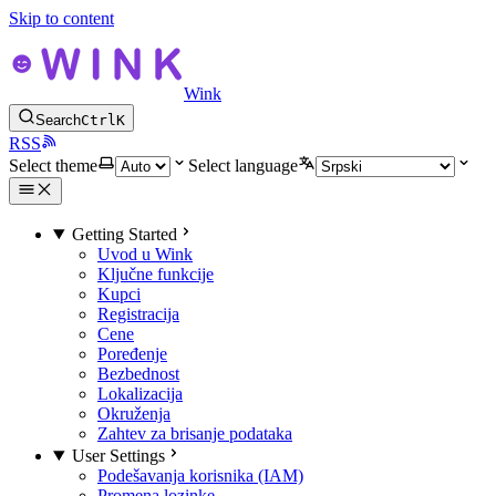
Skip to content
Wink
Search
Ctrl
K
RSS
Select theme
Select language
Getting Started
Uvod u Wink
Ključne funkcije
Kupci
Registracija
Cene
Poređenje
Bezbednost
Lokalizacija
Okruženja
Zahtev za brisanje podataka
User Settings
Podešavanja korisnika (IAM)
Promena lozinke