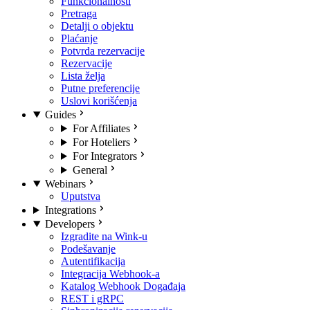
Funkcionalnosti
Pretraga
Detalji o objektu
Plaćanje
Potvrda rezervacije
Rezervacije
Lista želja
Putne preferencije
Uslovi korišćenja
Guides
For Affiliates
For Hoteliers
For Integrators
General
Webinars
Uputstva
Integrations
Developers
Izgradite na Wink-u
Podešavanje
Autentifikacija
Integracija Webhook-a
Katalog Webhook Događaja
REST i gRPC