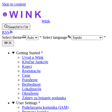
Skip to content
Wink
Search
Ctrl
K
RSS
Select theme
Select language
Getting Started
Uvod u Wink
Ključne funkcije
Kupci
Registracija
Cene
Poređenje
Bezbednost
Lokalizacija
Okruženja
Zahtev za brisanje podataka
User Settings
Podešavanja korisnika (IAM)
Promena lozinke