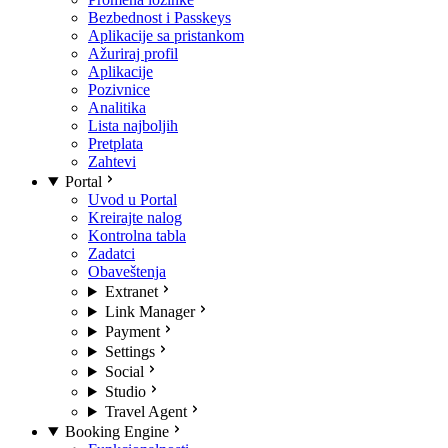
Bezbednost i Passkeys
Aplikacije sa pristankom
Ažuriraj profil
Aplikacije
Pozivnice
Analitika
Lista najboljih
Pretplata
Zahtevi
Portal
Uvod u Portal
Kreirajte nalog
Kontrolna tabla
Zadatci
Obaveštenja
Extranet
Link Manager
Payment
Settings
Social
Studio
Travel Agent
Booking Engine