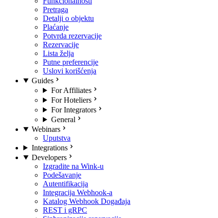
Funkcionalnosti
Pretraga
Detalji o objektu
Plaćanje
Potvrda rezervacije
Rezervacije
Lista želja
Putne preferencije
Uslovi korišćenja
Guides
For Affiliates
For Hoteliers
For Integrators
General
Webinars
Uputstva
Integrations
Developers
Izgradite na Wink-u
Podešavanje
Autentifikacija
Integracija Webhook-a
Katalog Webhook Događaja
REST i gRPC