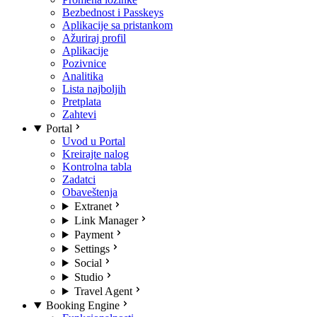
Bezbednost i Passkeys
Aplikacije sa pristankom
Ažuriraj profil
Aplikacije
Pozivnice
Analitika
Lista najboljih
Pretplata
Zahtevi
Portal
Uvod u Portal
Kreirajte nalog
Kontrolna tabla
Zadatci
Obaveštenja
Extranet
Link Manager
Payment
Settings
Social
Studio
Travel Agent
Booking Engine