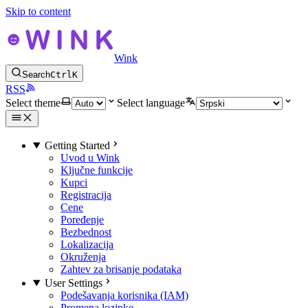
Skip to content
Wink
Search
Ctrl
K
RSS
Select theme
Select language
Getting Started
Uvod u Wink
Ključne funkcije
Kupci
Registracija
Cene
Poređenje
Bezbednost
Lokalizacija
Okruženja
Zahtev za brisanje podataka
User Settings
Podešavanja korisnika (IAM)
Promena lozinke