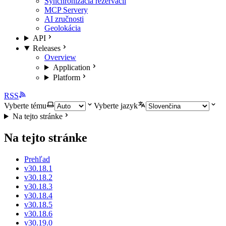
Synchronizácia rezervácií
MCP Servery
AI zručnosti
Geolokácia
API
Releases
Overview
Application
Platform
RSS
Vyberte tému
Vyberte jazyk
Na tejto stránke
Na tejto stránke
Prehľad
v30.18.1
v30.18.2
v30.18.3
v30.18.4
v30.18.5
v30.18.6
v30.19.0