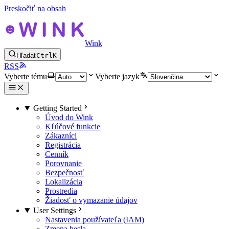
Preskočiť na obsah
Wink
Hľadať
Ctrl
K
RSS
Vyberte tému
Vyberte jazyk
Getting Started
Úvod do Wink
Kľúčové funkcie
Zákazníci
Registrácia
Cenník
Porovnanie
Bezpečnosť
Lokalizácia
Prostredia
Žiadosť o vymazanie údajov
User Settings
Nastavenia používateľa (IAM)
Zmena hesla