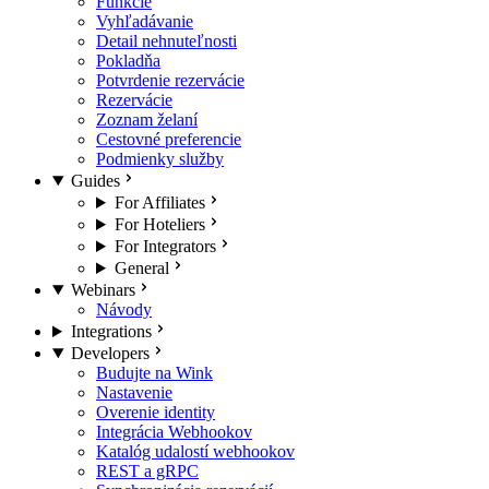
Funkcie
Vyhľadávanie
Detail nehnuteľnosti
Pokladňa
Potvrdenie rezervácie
Rezervácie
Zoznam želaní
Cestovné preferencie
Podmienky služby
Guides
For Affiliates
For Hoteliers
For Integrators
General
Webinars
Návody
Integrations
Developers
Budujte na Wink
Nastavenie
Overenie identity
Integrácia Webhookov
Katalóg udalostí webhookov
REST a gRPC