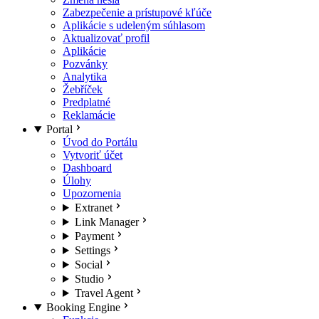
Zabezpečenie a prístupové kľúče
Aplikácie s udeleným súhlasom
Aktualizovať profil
Aplikácie
Pozvánky
Analytika
Žebříček
Predplatné
Reklamácie
Portal
Úvod do Portálu
Vytvoriť účet
Dashboard
Úlohy
Upozornenia
Extranet
Link Manager
Payment
Settings
Social
Studio
Travel Agent
Booking Engine